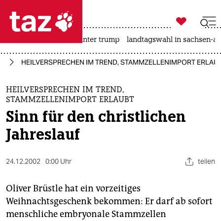

taz zahl ich
nahost-konflikt
usa unter trump
landtagswahl in sachsen-an

taz zahl ich
el
HEILVERSPRECHEN IM TREND, STAMMZELLENIMPORT ERLAUBT: Si
taz zahl ich
themen
HEILVERSPRECHEN IM TREND,
STAMMZELLENIMPORT ERLAUBT
politik
Sinn für den christlichen
Jahreslauf
öko
gesellschaft
24.12.2002
0:00 Uhr
teilen
kultur
Oliver Brüstle hat ein vorzeitiges
sport
Weihnachtsgeschenk bekommen: Er darf ab sofort
menschliche embryonale Stammzellen