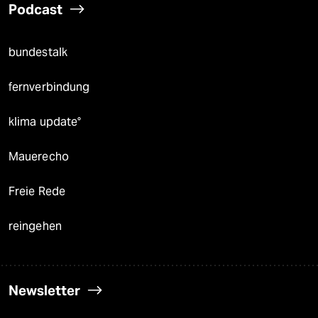
Podcast
bundestalk
fernverbindung
klima update°
Mauerecho
Freie Rede
reingehen
Newsletter