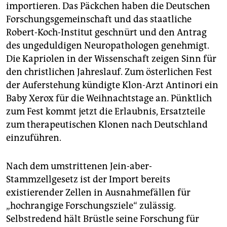
berlin
importieren. Das Päckchen haben die Deutschen
Forschungsgemeinschaft und das staatliche
nord
Robert-Koch-Institut geschnürt und den Antrag
wahrheit
des ungeduldigen Neuropathologen genehmigt.
Die Kapriolen in der Wissenschaft zeigen Sinn für
verlag
den christlichen Jahreslauf. Zum österlichen Fest
der Auferstehung kündigte Klon-Arzt Antinori ein
verlag
Baby Xerox für die Weihnachtstage an. Pünktlich
veranstaltungen
zum Fest kommt jetzt die Erlaubnis, Ersatzteile
zum therapeutischen Klonen nach Deutschland
shop
einzuführen.
fragen & hilfe
Nach dem umstrittenen Jein-aber-
unterstützen
Stammzellgesetz ist der Import bereits
abo
existierender Zellen in Ausnahmefällen für
„hochrangige Forschungsziele“ zulässig.
genossenschaft
Selbstredend hält Brüstle seine Forschung für