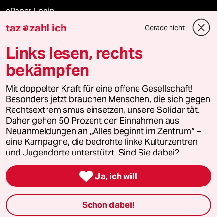
ePaper Login
taz
zahl ich
Gerade nicht

Downloads für Abonnierende
Links lesen, rechts
bekämpfen
© 2026 taz Verlags und Vertriebs GmbH
Mit doppelter Kraft für eine offene Gesellschaft!
Alle Rechte vorbehalten. Bei rechtlichen Fragen oder für Genehmigungen
wenden Sie sich bitte an
lizenzen@taz.de
Besonders jetzt brauchen Menschen, die sich gegen
Rechtsextremismus einsetzen, unsere Solidarität.
Daher gehen 50 Prozent der Einnahmen aus
Feedback
Redaktionsstatut
Kommune-Richtlinien
KI-
Neuanmeldungen an „Alles beginnt im Zentrum“ –
eine Kampagne, die bedrohte linke Kulturzentren
Leitlinie
Informant
Datenschutz
Impressum
AGB
und Jugendorte unterstützt. Sind Sie dabei?
Seitenwende
Einwilligungen widerrufen (Ads)

Ja, ich will
Schon dabei!