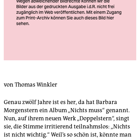
berlin
nord
wahrheit
verlag
Die Wunderkerzen müssen schon sein bei Barbara Morgenstern
verlag
Foto: Mara von Kummer
veranstaltungen
shop
von
Thomas Winkler
fragen & hilfe
Genau zwölf Jahre ist es her, da hat Barbara
unterstützen
Morgenstern ein Album „Nichts muss“ genannt.
abo
Nun, auf ihrem neuen Werk „Doppelstern“, singt
sie, die Stimme irritierend teilnahmslos: „Nichts
genossenschaft
ist nicht wichtig.“ Weil’s so schön ist, könnte man