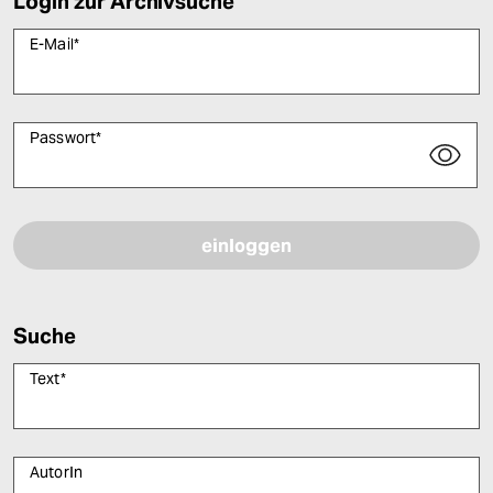
Login zur Archivsuche
E-Mail
*
Passwort
*
Bitte füllen Sie alle Pflichtfelder (*) aus, um fortfahren zu können.
Suche
Text
*
AutorIn