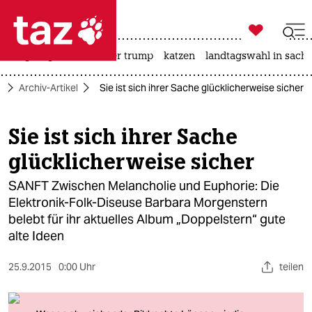

taz zahl ich
bergsteigen
usa unter trump
katzen
landtagswahl in sachs

taz zahl ich
e
Archiv-Artikel
Sie ist sich ihrer Sache glücklicherweise sicher
taz zahl ich
themen
Sie ist sich ihrer Sache
glücklicherweise sicher
politik
SANFT Zwischen Melancholie und Euphorie: Die
öko
Elektronik-Folk-Diseuse Barbara Morgenstern
belebt für ihr aktuelles Album „Doppelstern“ gute
gesellschaft
alte Ideen
kultur
25.9.2015
0:00 Uhr
teilen
sport