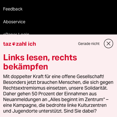
Feedback
Aboservice
ePaper Login
taz
zahl ich
Gerade nicht

Downloads für Abonnierende
Links lesen, rechts
bekämpfen
© 2026 taz Verlags und Vertriebs GmbH
Mit doppelter Kraft für eine offene Gesellschaft!
Alle Rechte vorbehalten. Bei rechtlichen Fragen oder für Genehmigungen
wenden Sie sich bitte an
lizenzen@taz.de
Besonders jetzt brauchen Menschen, die sich gegen
Rechtsextremismus einsetzen, unsere Solidarität.
Daher gehen 50 Prozent der Einnahmen aus
Feedback
Redaktionsstatut
Kommune-Richtlinien
KI-
Neuanmeldungen an „Alles beginnt im Zentrum“ –
eine Kampagne, die bedrohte linke Kulturzentren
Leitlinie
Informant
Datenschutz
Impressum
AGB
und Jugendorte unterstützt. Sind Sie dabei?