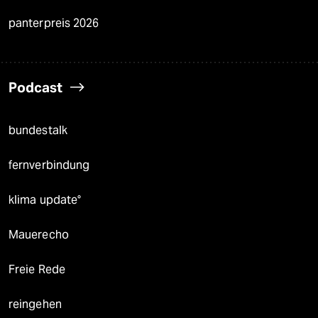
panterpreis 2026
Podcast
bundestalk
fernverbindung
klima update°
Mauerecho
Freie Rede
reingehen