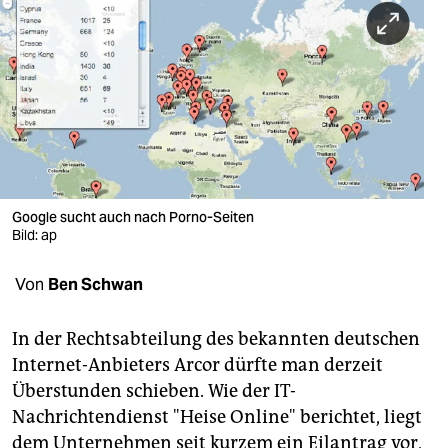
berlin
nord
wahrheit
verlag
verlag
veranstaltungen
Google sucht auch nach Porno-Seiten
Bild: ap
shop
Von
Ben Schwan
fragen & hilfe
unterstützen
In der Rechtsabteilung des bekannten deutschen
Internet-Anbieters Arcor dürfte man derzeit
abo
Überstunden schieben. Wie der IT-
genossenschaft
Nachrichtendienst "Heise Online" berichtet, liegt
dem Unternehmen seit kurzem ein Eilantrag vor,