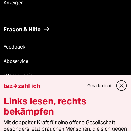
Anzeigen
Fragen & Hilfe
Feedback
Aboservice
ePaper Login
taz
zahl ich
Gerade nicht

Downloads für Abonnierende
Links lesen, rechts
bekämpfen
© 2026 taz Verlags und Vertriebs GmbH
Alle Rechte vorbehalten. Bei rechtlichen Fragen oder für Genehmigungen
Mit doppelter Kraft für eine offene Gesellschaft!
wenden Sie sich bitte an
lizenzen@taz.de
Besonders jetzt brauchen Menschen, die sich gegen