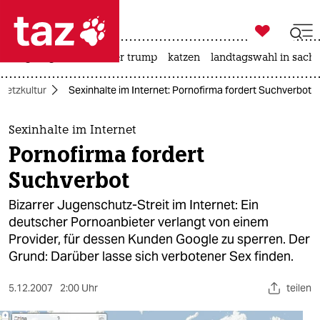

taz zahl ich
bergsteigen
usa unter trump
katzen
landtagswahl in sachs

taz zahl ich
Netzkultur
Sexinhalte im Internet: Pornofirma fordert Suchverbot
taz zahl ich
themen
Sexinhalte im Internet
Pornofirma fordert
politik
Suchverbot
öko
Bizarrer Jugenschutz-Streit im Internet: Ein
deutscher Pornoanbieter verlangt von einem
gesellschaft
Provider, für dessen Kunden Google zu sperren. Der
Grund: Darüber lasse sich verbotener Sex finden.
kultur
sport
5.12.2007
2:00 Uhr
teilen