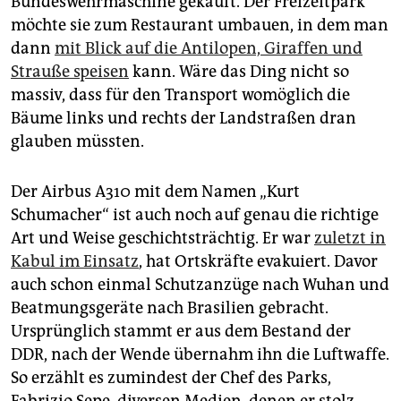
Bundeswehrmaschine gekauft. Der Freizeitpark
epaper login
möchte sie zum Restaurant umbauen, in dem man
dann
mit Blick auf die Antilopen, Giraffen und
Strauße speisen
kann. Wäre das Ding nicht so
massiv, dass für den Transport womöglich die
Bäume links und rechts der Landstraßen dran
glauben müssten.
Der Airbus A310 mit dem Namen „Kurt
Schumacher“ ist auch noch auf genau die richtige
Art und Weise geschichtsträchtig. Er war
zuletzt in
Kabul im Einsatz
, hat Ortskräfte evakuiert. Davor
auch schon einmal Schutzanzüge nach Wuhan und
Beatmungsgeräte nach Brasilien gebracht.
Ursprünglich stammt er aus dem Bestand der
DDR, nach der Wende übernahm ihn die Luftwaffe.
So erzählt es zumindest der Chef des Parks,