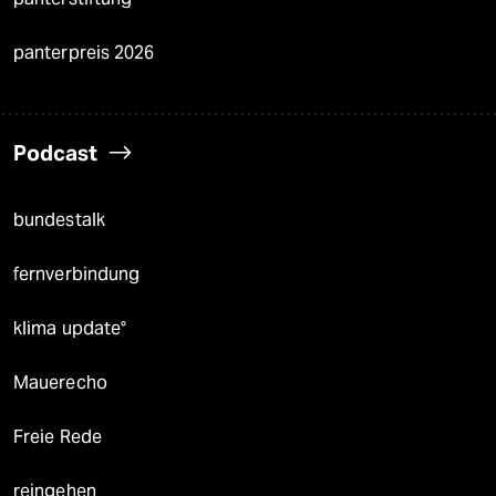
panterpreis 2026
Podcast
bundestalk
fernverbindung
klima update°
Mauerecho
Freie Rede
reingehen