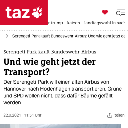

taz zahl ich
bergsteigen
usa unter trump
katzen
landtagswahl in sachs

taz zahl ich
el
Serengeti-Park kauft Bundeswehr-Airbus: Und wie geht jetzt der
taz zahl ich
themen
Serengeti-Park kauft Bundeswehr-Airbus
Und wie geht jetzt der
politik
Transport?
öko
Der Serengeti-Park will einen alten Airbus von
Hannover nach Hodenhagen transportieren. Grüne
gesellschaft
und SPD wollen nicht, dass dafür Bäume gefällt
werden.
kultur
sport
22.9.2021
11:51 Uhr
teilen