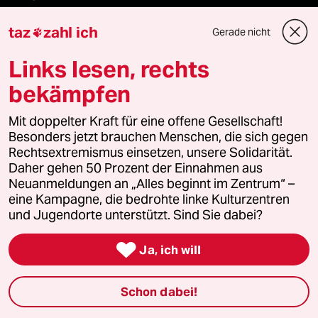
taz
zahl ich
Gerade nicht

Feedback
Links lesen, rechts
Aboservice
bekämpfen
ePaper Login
Mit doppelter Kraft für eine offene Gesellschaft!
Besonders jetzt brauchen Menschen, die sich gegen
Downloads für Abonnierende
Rechtsextremismus einsetzen, unsere Solidarität.
Daher gehen 50 Prozent der Einnahmen aus
Neuanmeldungen an „Alles beginnt im Zentrum“ –
eine Kampagne, die bedrohte linke Kulturzentren
© 2026 taz Verlags und Vertriebs GmbH
und Jugendorte unterstützt. Sind Sie dabei?
Alle Rechte vorbehalten. Bei rechtlichen Fragen oder für Genehmigungen
wenden Sie sich bitte an
lizenzen@taz.de

Ja, ich will
Feedback
Redaktionsstatut
Kommune-Richtlinien
KI-
Schon dabei!
Leitlinie
Informant
Datenschutz
Impressum
AGB