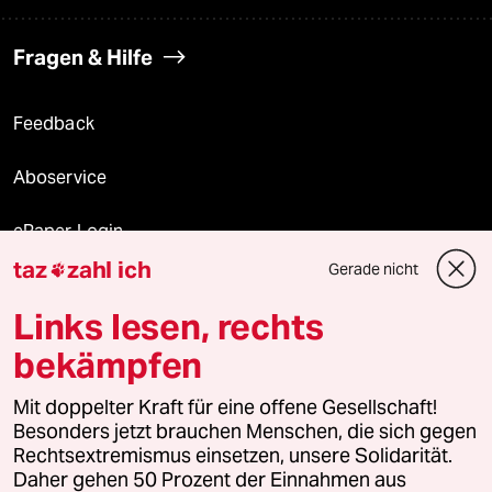
Fragen & Hilfe
Feedback
Aboservice
ePaper Login
taz
zahl ich
Gerade nicht

Downloads für Abonnierende
Links lesen, rechts
bekämpfen
© 2026 taz Verlags und Vertriebs GmbH
Mit doppelter Kraft für eine offene Gesellschaft!
Alle Rechte vorbehalten. Bei rechtlichen Fragen oder für Genehmigungen
wenden Sie sich bitte an
lizenzen@taz.de
Besonders jetzt brauchen Menschen, die sich gegen
Rechtsextremismus einsetzen, unsere Solidarität.
Daher gehen 50 Prozent der Einnahmen aus
Feedback
Redaktionsstatut
Kommune-Richtlinien
KI-