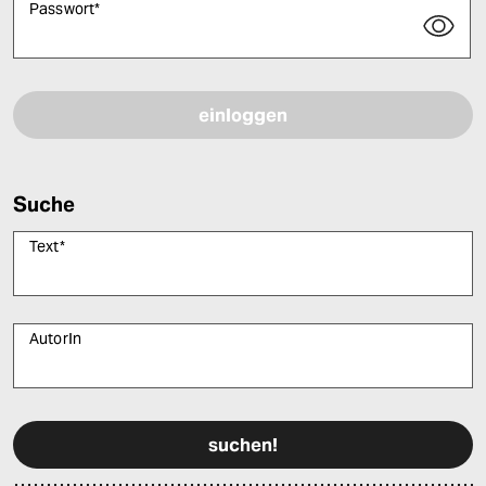
Passwort
*
Bitte füllen Sie alle Pflichtfelder (*) aus, um fortfahren zu können.
Suche
Text
*
AutorIn
Bitte füllen Sie alle Pflichtfelder (*) aus, um fortfahren zu können.