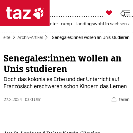

taz zahl ich
nahost-konflikt
usa unter trump
landtagswahl in sachsen-an

taz zahl ich
tseite
Archiv-Artikel
Se­ne­ga­le­s:in­nen wollen an Unis studieren
taz zahl ich
themen
Se­ne­ga­le­s:in­nen wollen an
Unis studieren
politik
Doch das koloniales Erbe und der Unterricht auf
öko
Französisch erschweren schon Kindern das Lernen
gesellschaft
27.3.2024
0:00 Uhr
teilen
kultur
sport