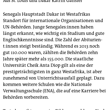
berlin
Aus St. Louis und Dakar
Katrin Gänsler
nord
Senegals Hauptstadt Dakar ist Westafrikas
Standort für internationale Organisationen und
wahrheit
UN-Behörden. Junge Se­ne­ga­le­s:in­nen haben
verlag
längst erkannt, wie wichtig ein Studium und gute
Englischkenntnisse sind. Die Zahl der Ab­itu­ri­en­
verlag
t:in­nen steigt beständig. Während es 2013 noch
gut 110.000 waren, zählten die Behörden zehn
veranstaltungen
Jahre später mehr als 155.000. Die staatliche
shop
Universität Cheik Anta Diop gilt als eine der
prestigeträchtigsten in ganz Westafrika, ist aber
fragen & hilfe
zunehmend von Unterrichtsausfall geplagt. Dazu
unterstützen
kommen weitere Schulen wie die Nationale
Verwaltungsschule (ENA), die auf eine Karriere bei
abo
Behörden vorbereiten.
genossenschaft