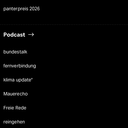
panterpreis 2026
Podcast
bundestalk
fernverbindung
klima update°
Mauerecho
Freie Rede
reingehen