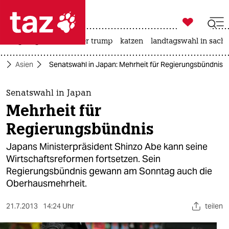

taz zahl ich
bergsteigen
usa unter trump
katzen
landtagswahl in sachs

taz zahl ich
ik
Asien
Senatswahl in Japan: Mehrheit für Regierungsbündnis
taz zahl ich
themen
Senatswahl in Japan
Mehrheit für
politik
Regierungsbündnis
öko
Japans Ministerpräsident Shinzo Abe kann seine
Wirtschaftsreformen fortsetzen. Sein
gesellschaft
Regierungsbündnis gewann am Sonntag auch die
Oberhausmehrheit.
kultur
sport
21.7.2013
14:24 Uhr
teilen