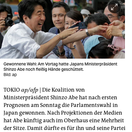
berlin
nord
wahrheit
verlag
verlag
veranstaltungen
Gewonnene Wahl: Am Vortag hatte Japans Ministerpräsident
Shinzo Abe noch fleißig Hände geschüttelt.
Bild: ap
shop
fragen & hilfe
TOKIO
ap/afp
| Die Koalition von
Ministerpräsident Shinzo Abe hat nach ersten
unterstützen
Prognosen am Sonntag die Parlamentswahl in
abo
Japan gewonnen. Nach Projektionen der Medien
hat Abe künftig auch im Oberhaus eine Mehrheit
genossenschaft
der Sitze. Damit dürfte es für ihn und seine Partei