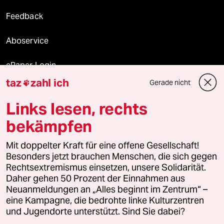
Feedback
Aboservice
ePaper Login
taz
zahl ich
Gerade nicht

Downloads für Abonnierende
Links lesen, rechts
bekämpfen
© 2026 taz Verlags und Vertriebs GmbH
Mit doppelter Kraft für eine offene Gesellschaft!
Alle Rechte vorbehalten. Bei rechtlichen Fragen oder für Genehmigungen
wenden Sie sich bitte an
lizenzen@taz.de
Besonders jetzt brauchen Menschen, die sich gegen
Rechtsextremismus einsetzen, unsere Solidarität.
Daher gehen 50 Prozent der Einnahmen aus
Feedback
Redaktionsstatut
Kommune-Richtlinien
KI-
Neuanmeldungen an „Alles beginnt im Zentrum“ –
eine Kampagne, die bedrohte linke Kulturzentren
Leitlinie
Informant
Datenschutz
Impressum
AGB
und Jugendorte unterstützt. Sind Sie dabei?