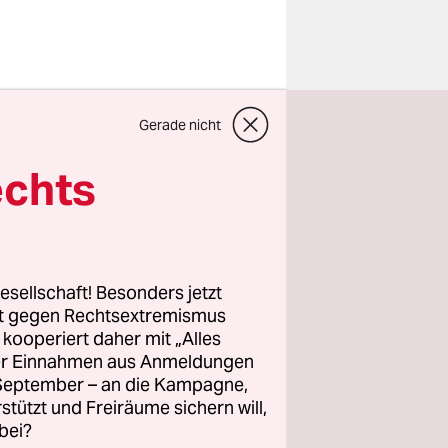
Gerade nicht
echts
naler
sich von
esellschaft! Besonders jetzt
rt gegen Rechtsextremismus
z kooperiert daher mit „Alles
ller Einnahmen aus Anmeldungen
. September – an die Kampagne,
rstützt und Freiräume sichern will,
bei?