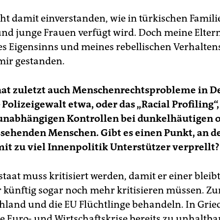
cht damit einverstanden, wie in türkischen Famil
d junge Frauen verfügt wird. Doch meine Elter
es Eigensinns und meines rebellischen Verhalten
mir gestanden.
at zuletzt auch Menschenrechtsprobleme in D
– Polizeigewalt etwa, oder das „Racial Profiling“,
unabhängigen Kontrollen bei dunkelhäutigen 
ssehenden Menschen. Gibt es einen Punkt, an 
t zu viel Innenpolitik Unterstützer verprellt?
taat muss kritisiert werden, damit er einer bleibt.
 künftig sogar noch mehr kritisieren müssen. Zu
hland und die EU Flüchtlinge behandeln. In Gri
ie Euro- und Wirtschaftskrise bereits zu unhaltb