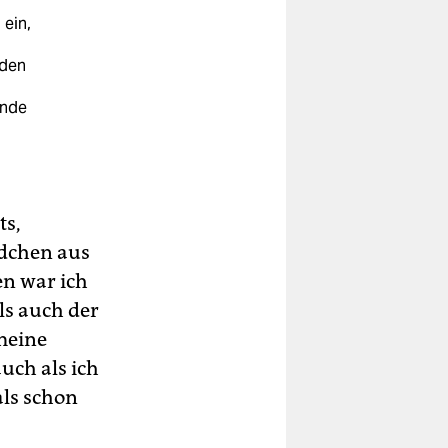
ein,
nden
ande
ts,
ädchen aus
n war ich
s auch der
meine
uch als ich
als schon