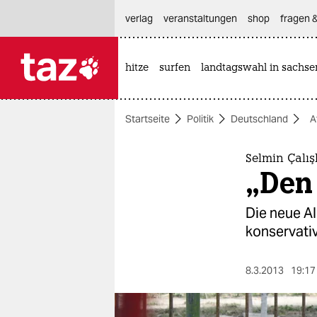
hautnavigation anspringen
hauptinhalt anspringen
footer anspringen
verlag
veranstaltungen
shop
fragen &
hitze
surfen
landtagswahl in sachse

taz zahl ich
taz zahl ich
Startseite
Politik
Deutschland
A
themen
politik
Selmin Çalı
„Den 
öko
Die neue A
gesellschaft
konservati
kultur
8.3.2013
19:17
sport