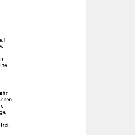
nal
e,
an
ine
ehr
sonen
fe
ge.
frei.