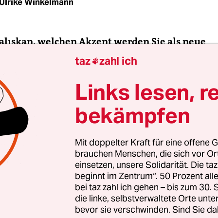
Ulrike Winkelmann
Çalışkan, welchen Akzent werden Sie als neue
nd-Chefin von Amnesty International setzen?
taz
zahl ich

Links lesen, r
ışkan:
Ich möchte Amnesty gern noch internatio
e zweite und dritte Generation Einwanderer soll 
bekämpfen
ch vertreten fühlen und bei uns vorkommen.
Mit doppelter Kraft für eine offene G
brauchen Menschen, die sich vor O
einsetzen, unsere Solidarität. Die ta
beginnt im Zentrum“. 50 Prozent a
bei taz zahl ich gehen – bis zum 30
die linke, selbstverwaltete Orte unte
bevor sie verschwinden. Sind Sie da