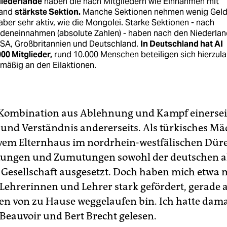
iederlande
haben die nach Mitgliedern wie Einnahmen mit
and
stärkste Sektion.
Manche Sektionen nehmen wenig Geld 
aber sehr aktiv, wie die Mongolei. Starke Sektionen - nach
deneinnahmen (absolute Zahlen) - haben nach den Niederla
USA, Großbritannien und Deutschland.
In Deutschland hat AI
00 Mitglieder,
rund 10.000 Menschen beteiligen sich hierzul
mäßig an den Eilaktionen.
 Kombination aus Ablehnung und Kampf einersei
und Verständnis andererseits. Als türkisches M
vem Elternhaus im nordrhein-westfälischen Düre
tungen und Zumutungen sowohl der deutschen al
 Gesellschaft ausgesetzt. Doch haben mich etwa 
Lehrerinnen und Lehrer stark gefördert, gerade a
ren von zu Hause weggelaufen bin. Ich hatte dam
Beauvoir und Bert Brecht gelesen.