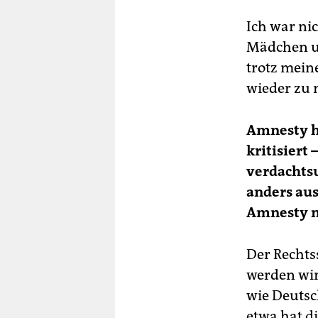
Ich war ni
Mädchen un
trotz mein
wieder zu 
Amnesty h
kritisiert 
verdachts
anders au
Amnesty mi
Der Rechtss
werden wir
wie Deutsc
etwa hat d