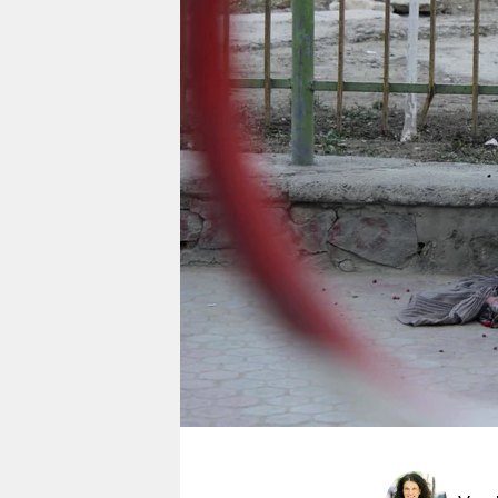
berlin
nord
wahrheit
verlag
verlag
veranstaltungen
shop
fragen & hilfe
unterstützen
abo
genossenschaft