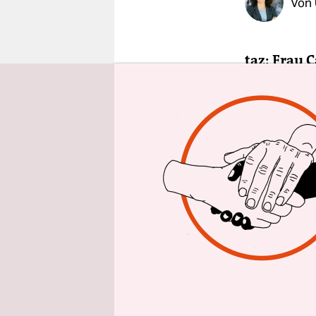
Von
epaper login
taz: Frau 
Deutschla
Selmin Çal
machen. Di
Amnesty au