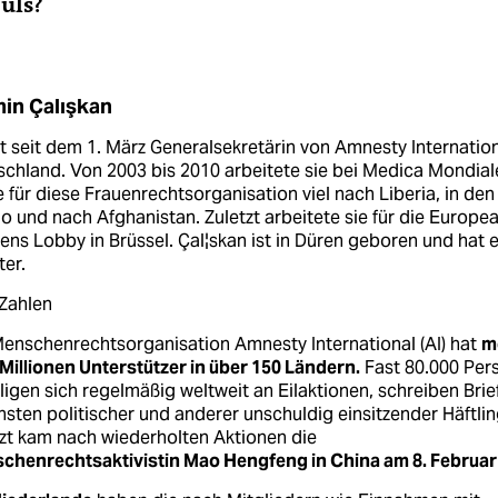
uls?
in Çalışkan
st seit dem 1. März Generalsekretärin von Amnesty Internatio
chland. Von 2003 bis 2010 arbeitete sie bei Medica Mondial
e für diese Frauenrechtsorganisation viel nach Liberia, in den
 und nach Afghanistan. Zuletzt arbeitete sie für die Europe
s Lobby in Brüssel. Çal¦skan ist in Düren geboren und hat e
er.
 Zahlen
Menschenrechtsorganisation Amnesty International (AI) hat
m
 Millionen Unterstützer in über 150 Ländern.
Fast 80.000 Per
ligen sich regelmäßig weltweit an Eilaktionen, schreiben Brie
sten politischer und anderer unschuldig einsitzender Häftlin
zt kam nach wiederholten Aktionen die
chenrechtsaktivistin Mao Hengfeng in China am 8. Februar 