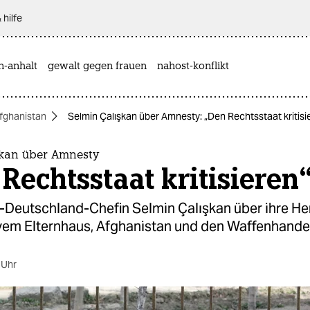
 hilfe
n-anhalt
gewalt gegen frauen
nahost-konflikt
fghanistan
Selmin Çalışkan über Amnesty: „Den Rechtsstaat kritisi
şkan über Amnesty
Rechtsstaat kritisieren
I-Deutschland-Chefin Selmin Çalışkan über ihre He
vem Elternhaus, Afghanistan und den Waffenhandel
 Uhr