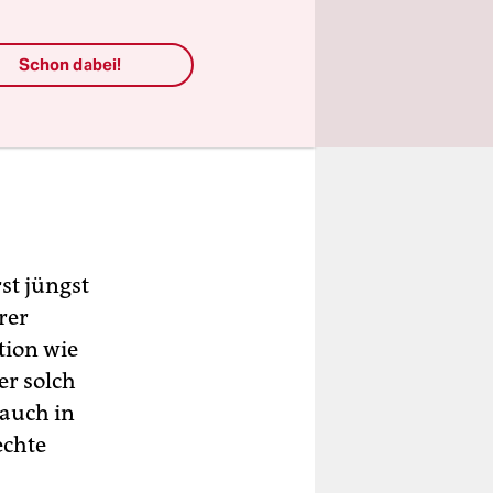
Schon dabei!
st jüngst
rer
tion wie
er solch
auch in
echte