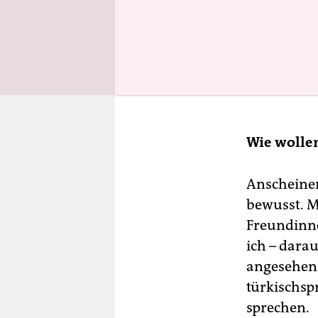
Wie wollen
Anscheinen
bewusst. Me
Freundinne
ich – darau
angesehene
türkischsp
sprechen.