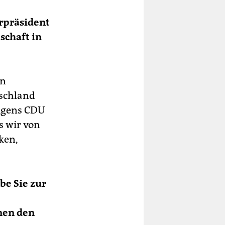
rpräsident
schaft in
nn
tschland
rigens CDU
s wir von
ken,
be Sie zur
hnen den