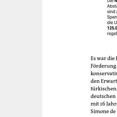
Die
N
Abst
sind 
Spen
die 
125.0
regel
Es war die
Förderung 
konservati
den Erwar
türkischen
deutschen 
mit 16 Jah
Simone de 