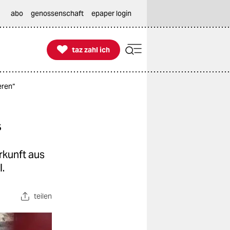
abo
genossenschaft
epaper login

taz zahl ich
taz zahl ich
eren“
“
rkunft aus
.
teilen