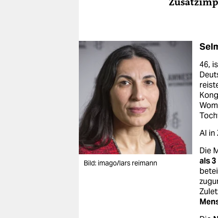
Zusatzimp
Selm
46, i
Deuts
reist
Kongo
Women
Tocht
AI in
Die 
als 3
Bild: imago/lars reimann
betei
zugun
Zulet
Mens