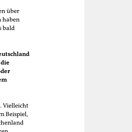
ien über
n haben
s bald
eutschland
 die
oder
dem
 Vielleicht
m Beispiel,
echenland
aren