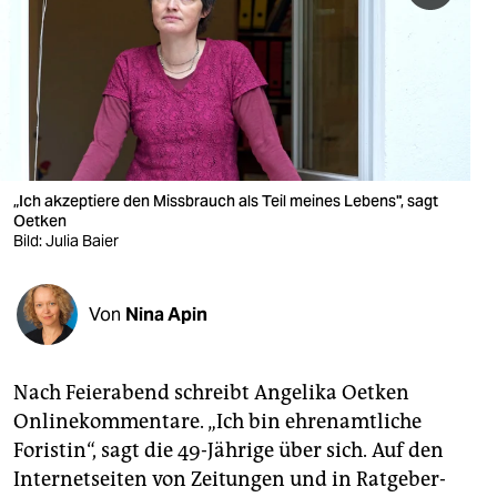
berlin
nord
wahrheit
verlag
verlag
„Ich akzeptiere den Missbrauch als Teil meines Lebens", sagt
Oetken
veranstaltungen
Bild: Julia Baier
shop
Von
Nina Apin
fragen & hilfe
unterstützen
Nach Feierabend schreibt Angelika Oetken
abo
Onlinekommentare. „Ich bin ehrenamtliche
Foristin“, sagt die 49-Jährige über sich. Auf den
genossenschaft
Internetseiten von Zeitungen und in Ratgeber-