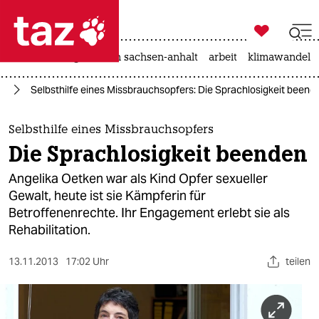

taz zahl ich
hitze
landtagswahl in sachsen-anhalt
arbeit
klimawandel

taz zahl ich
ag
Selbsthilfe eines Missbrauchsopfers: Die Sprachlosigkeit beend
taz zahl ich
themen
Selbsthilfe eines Missbrauchsopfers
Die Sprachlosigkeit beenden
politik
Angelika Oetken war als Kind Opfer sexueller
öko
Gewalt, heute ist sie Kämpferin für
Betroffenenrechte. Ihr Engagement erlebt sie als
gesellschaft
Rehabilitation.
kultur
13.11.2013
17:02 Uhr
teilen
sport