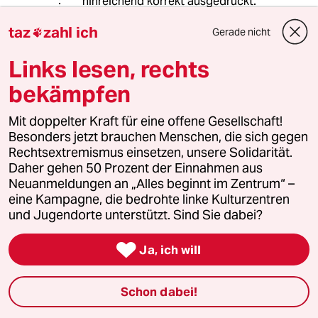
hinreichend korrekt ausgedrückt.
Danke für Ihren Hinweis.
taz
zahl ich
Gerade nicht

MfG,
Links lesen, rechts
Angelika Oetken, Berlin-Köpenick
bekämpfen
christine rölke-sommer
Mit doppelter Kraft für eine offene Gesellschaft!
22.11.2013
,
09:52 Uhr
Besonders jetzt brauchen Menschen, die sich gegen
Rechtsextremismus einsetzen, unsere Solidarität.
@Angelika Oetken:
Daher gehen 50 Prozent der Einnahmen aus
bitte-schön.
Neuanmeldungen an „Alles beginnt im Zentrum“ –
ich meine, das ist wie bei folter. wenn
eine Kampagne, die bedrohte linke Kulturzentren
konsens besteht, dass folter nicht
und Jugendorte unterstützt. Sind Sie dabei?
sein soll, dann kann/darf ich den nicht
bei einem besonderen

Ja, ich will
verbrechen/verbrecher mal kurzfristig
aufheben. obwohl sich natürlich
immer gründe finden lassen, die
Schon dabei!
dafür sprechen, das zu tun. von ein
kind bis zu ganz viele menschen