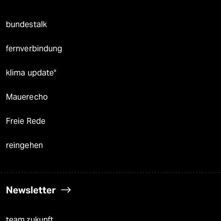
bundestalk
fernverbindung
klima update°
Mauerecho
Freie Rede
reingehen
Newsletter
team zukunft