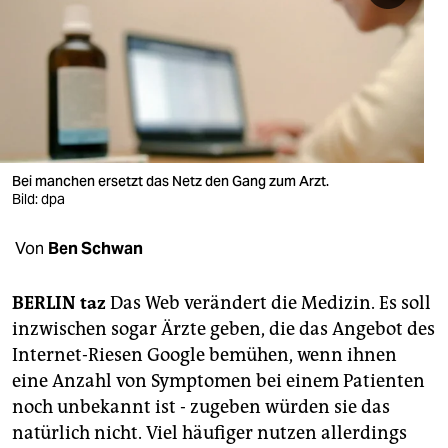
berlin
nord
wahrheit
verlag
verlag
Bei manchen ersetzt das Netz den Gang zum Arzt.
Bild: dpa
veranstaltungen
Von
Ben Schwan
shop
fragen & hilfe
BERLIN taz
Das Web verändert die Medizin. Es soll
inzwischen sogar Ärzte geben, die das Angebot des
unterstützen
Internet-Riesen Google bemühen, wenn ihnen
abo
eine Anzahl von Symptomen bei einem Patienten
noch unbekannt ist - zugeben würden sie das
genossenschaft
natürlich nicht. Viel häufiger nutzen allerdings