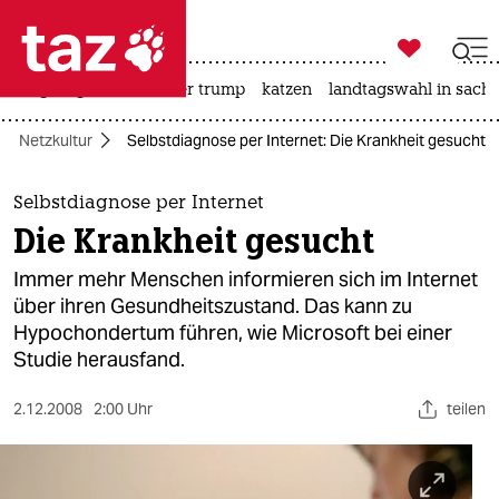

taz zahl ich
bergsteigen
usa unter trump
katzen
landtagswahl in sachs

taz zahl ich
Netzkultur
Selbstdiagnose per Internet: Die Krankheit gesucht
taz zahl ich
themen
Selbstdiagnose per Internet
Die Krankheit gesucht
politik
Immer mehr Menschen informieren sich im Internet
öko
über ihren Gesundheitszustand. Das kann zu
Hypochondertum führen, wie Microsoft bei einer
gesellschaft
Studie herausfand.
kultur
2.12.2008
2:00 Uhr
teilen
sport