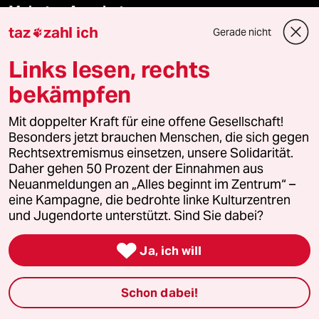
Mehr taz Angebote
taz
zahl ich
Gerade nicht

Reisen
Links lesen, rechts
bekämpfen
Kantine
Mit doppelter Kraft für eine offene Gesellschaft!
Shop
Besonders jetzt brauchen Menschen, die sich gegen
Rechtsextremismus einsetzen, unsere Solidarität.
Anzeigen
Daher gehen 50 Prozent der Einnahmen aus
Neuanmeldungen an „Alles beginnt im Zentrum“ –
eine Kampagne, die bedrohte linke Kulturzentren
und Jugendorte unterstützt. Sind Sie dabei?
Fragen & Hilfe

Ja, ich will
Feedback
Schon dabei!
Aboservice