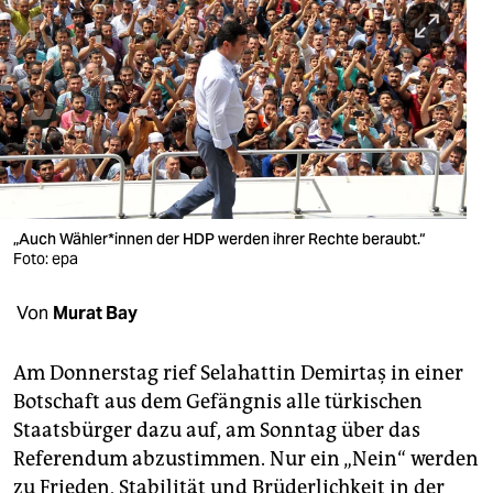
berlin
nord
wahrheit
verlag
verlag
veranstaltungen
„Auch Wähler*innen der HDP werden ihrer Rechte beraubt.“
Foto: epa
shop
Von
Murat Bay
fragen & hilfe
unterstützen
Am Donnerstag rief Selahattin Demirtaş in einer
Botschaft aus dem Gefängnis alle türkischen
abo
Staatsbürger dazu auf, am Sonntag über das
genossenschaft
Referendum abzustimmen. Nur ein „Nein“ werden
zu Frieden, Stabilität und Brüderlichkeit in der