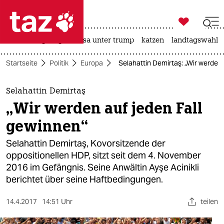

taz zahl ich
hitze
bergsteigen
usa unter trump
katzen
landtagswahl i

taz zahl ich
Startseite
Politik
Europa
Selahattin Demirtaş: „Wir werden 
taz zahl ich
themen
Selahattin Demirtaş
„Wir werden auf jeden Fall
politik
gewinnen“
öko
Selahattin Demirtaş, Kovorsitzende der
oppositionellen HDP, sitzt seit dem 4. November
gesellschaft
2016 im Gefängnis. Seine Anwältin Ayşe Acinikli
berichtet über seine Haftbedingungen.
kultur
sport
14.4.2017
14:51 Uhr
teilen