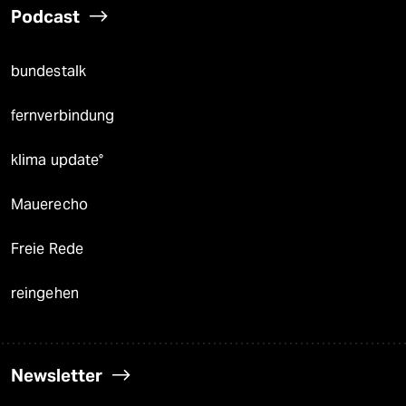
Podcast
bundestalk
fernverbindung
klima update°
Mauerecho
Freie Rede
reingehen
Newsletter