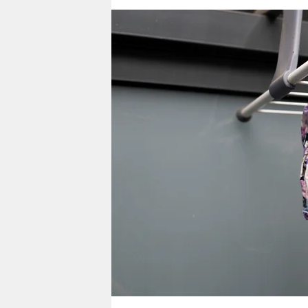
berlin
nord
wahrheit
verlag
verlag
veranstaltungen
shop
fragen & hilfe
unterstützen
abo
genossenschaft