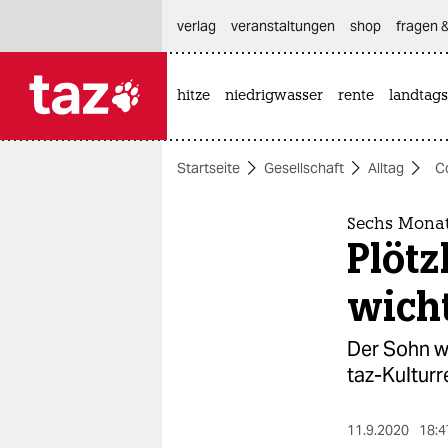
hautnavigation anspringen
hauptinhalt anspringen
footer anspringen
verlag
veranstaltungen
shop
fragen &
hitze
niedrigwasser
rente
landtags

taz zahl ich
taz zahl ich
Startseite
Gesellschaft
Alltag
C
themen
politik
Sechs Monat
Plötz
öko
wich
gesellschaft
Der Sohn we
kultur
taz-Kulturr
sport
11.9.2020
18:4