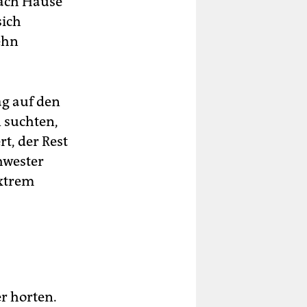
 nach Hause
sich
ehn
ag auf den
 suchten,
t, der Rest
hwester
extrem
er horten.