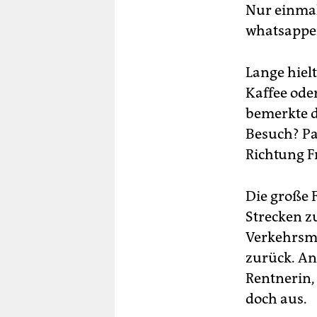
Nur einmal
whatsappe
Lange hielt
Kaffee ode
bemerkte 
Besuch? Pa
Richtung F
Die große 
Strecken z
Verkehrsmit
zurück. An
Rentnerin,
doch aus.