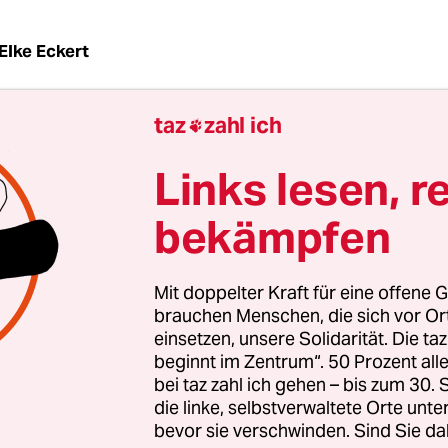
Elke Eckert
taz
zahl ich

ir ein Symbol für meine
Coronazeit
vorstelle, seh
blitzschnell steil ansteigt, eine Weile auf dem ho
Links lesen, r
nd dann schnell abflacht. Nicht auf das Niveau vo
was höher. Und mit Zacken drin.
bekämpfen
z ging Deutschland in den Lockdown. Eine Woch
Mit doppelter Kraft für eine offene G
mit meinem Cousin, einem Geriatrie-Arzt in Turin,
brauchen Menschen, die sich vor O
. Er durfte nicht mehr vor die Tür, außer zur Arb
einsetzen, unsere Solidarität. Die ta
beginnt im Zentrum“. 50 Prozent a
 Und um allein zu joggen. Seine 84-jährige Mutter
bei taz zahl ich gehen – bis zum 30
ebruar auf ihr Landhaus am Rand des Piemont-G
die linke, selbstverwaltete Orte unte
ie ist immer noch dort. Seine Tochter war seit An
bevor sie verschwinden. Sind Sie da