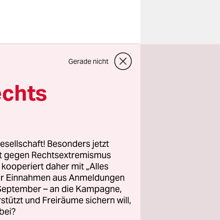
Gerade nicht
e ich eine
hen Niveau
echts
n davor,
e davor
esellschaft! Besonders jetzt
rt gegen Rechtsextremismus
eit und zum
z kooperiert daher mit „Alles
ller Einnahmen aus Anmeldungen
 hatte er
. September – an die Kampagne,
ebirges
rstützt und Freiräume sichern will,
fang des
bei?