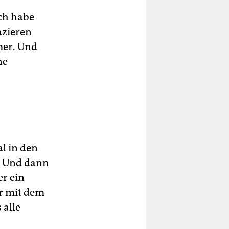
ich habe
azieren
er. Und
ne
l in den
. Und dann
er ein
ar mit dem
 alle