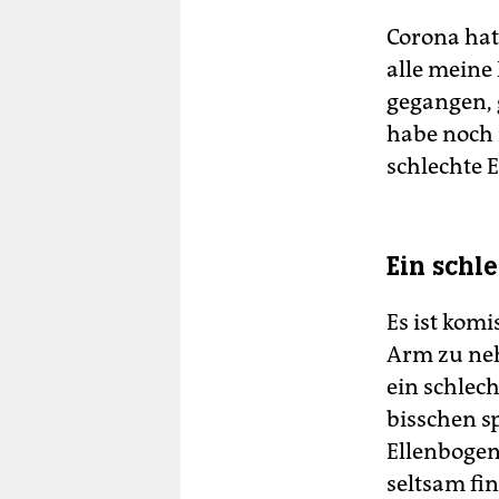
Corona hat
alle meine
gegangen,
habe noch 
schlechte E
Ein schl
Es ist kom
Arm zu neh
ein schlec
bisschen s
Ellenbogen 
seltsam fi