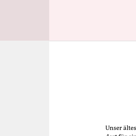
Monats zu 
Unser älte