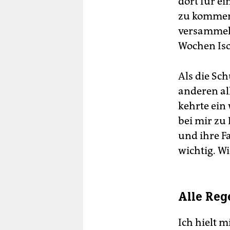
dort für ei
zu kommen.
versammelt
Wochen Iso
Als die Sc
anderen al
kehrte ein
bei mir zu
und ihre Fa
wichtig. W
Alle Reg
Ich hielt m