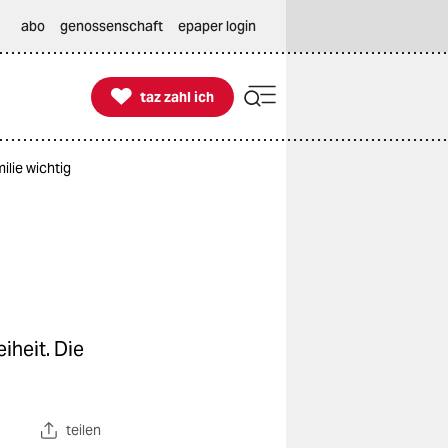
abo
genossenschaft
epaper login

taz zahl ich
taz zahl ich
ilie wichtig
iheit. Die
teilen