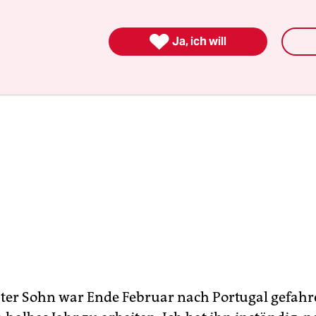
Hause, keine Schule. Panik brach bei mir aus.

Ja, ich will
ster Sohn war Ende Februar nach Portugal gefah