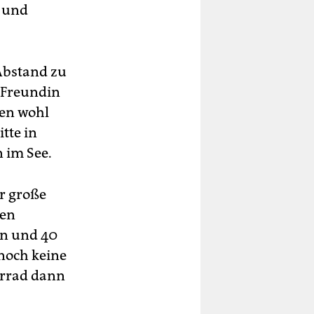
n und
 Abstand zu
r Freundin
en wohl
tte in
 im See.
ir große
hen
in und 40
 noch keine
hrrad dann