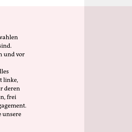
wahlen
sind.
h und vor
lles
 linke,
ür deren
n, frei
ngagement.
e unsere