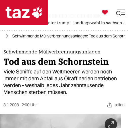

taz zahl ich
nahost-konflikt
usa unter trump
landtagswahl in sachsen-an

taz zahl ich
ie
Schwimmende Müllverbrennungsanlagen: Tod aus dem Schorns
taz zahl ich
themen
Schwimmende Müllverbrennungsanlagen
Tod aus dem Schornstein
politik
Viele Schiffe auf den Weltmeeren werden noch
öko
immer mit dem Abfall aus Ölraffinerien betrieben
werden - weshalb jedes Jahr zehntausende
gesellschaft
Menschen sterben müssen.
kultur
8.1.2008
2:00 Uhr
teilen
sport