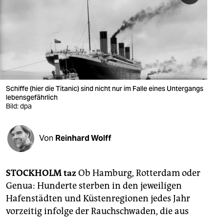
berlin
nord
wahrheit
verlag
verlag
Schiffe (hier die Titanic) sind nicht nur im Falle eines Untergangs
lebensgefährlich
veranstaltungen
Bild: dpa
shop
Von
Reinhard Wolff
fragen & hilfe
unterstützen
STOCKHOLM taz
Ob Hamburg, Rotterdam oder
abo
Genua: Hunderte sterben in den jeweiligen
Hafenstädten und Küstenregionen jedes Jahr
genossenschaft
vorzeitig infolge der Rauchschwaden, die aus