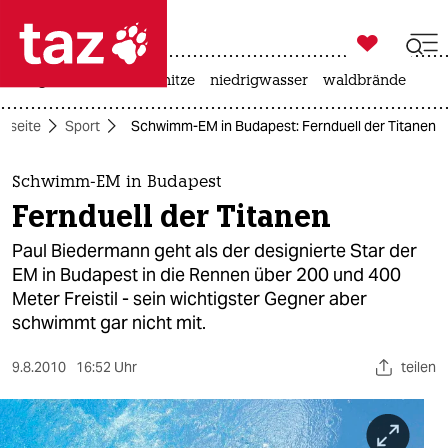

taz zahl ich
krieg in der ukraine
hitze
niedrigwasser
waldbrände

taz zahl ich
rtseite
Sport
Schwimm-EM in Budapest: Fernduell der Titanen
taz zahl ich
themen
Schwimm-EM in Budapest
Fernduell der Titanen
politik
Paul Biedermann geht als der designierte Star der
öko
EM in Budapest in die Rennen über 200 und 400
Meter Freistil - sein wichtigster Gegner aber
gesellschaft
schwimmt gar nicht mit.
kultur
9.8.2010
16:52 Uhr
teilen
sport