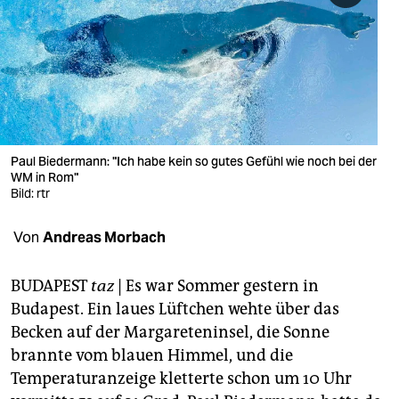
berlin
nord
wahrheit
verlag
verlag
Paul Biedermann: "Ich habe kein so gutes Gefühl wie noch bei der
WM in Rom"
veranstaltungen
Bild: rtr
shop
Von
Andreas Morbach
fragen & hilfe
BUDAPEST
taz
| Es war Sommer gestern in
unterstützen
Budapest. Ein laues Lüftchen wehte über das
Becken auf der Margareteninsel, die Sonne
abo
brannte vom blauen Himmel, und die
genossenschaft
Temperaturanzeige kletterte schon um 10 Uhr