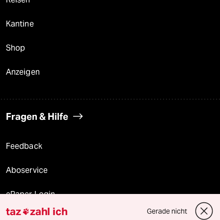
Kantine
Shop
Anzeigen
Fragen & Hilfe
Feedback
Aboservice
ePaper Login
taz
zahl ich
Gerade nicht

Downloads für Abonnierende