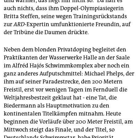
und wärmer, das liegt mir nicht so." Da half es
auch nichts, dass ihm Doppel-Olympiasiegerin
Britta Steffen, seine wegen Trainingsrückstands
zur
ARD
-Expertin umfunktionierte Freundin, auf
der Tribüne die Daumen drückte.
Neben dem blonden Privatdoping begleitet den
Praktikanten der Wasserwerke Halle an der Saale
im Alfréd Hajós Schwimmkomplex aber noch ein
ganz anderes Aufputschmittel: Michael Phelps, der
ihm auf seiner Paradestrecke, den 200 Metern
Freistil, erst vor wenigen Tagen im Fernduell die
Weltjahresbestzeit geklaut hat - eine Tat, die
Biedermann als Hauptmotivation zu den
kontinentalen Titelkämpfen mitnahm. Heute
beginnen die Vorläufe über 200 Meter Freistil, am
Mittwoch steigt das Finale, und der Titel, so
Deutschlands Schwimmstar, habe Priorität.