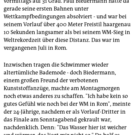
vormittags auf 31 Grad. Paul Biedermann hatte da
epaper login
gerade seine ersten Bahnen unter
Wettkampfbedingungen absolviert - und war bei
seinem Vorlauf über 400 Meter Freistil haargenau
10 Sekunden langsamer als bei seinem WM-Sieg in
Weltrekordzeit über diese Distanz. Das war im
vergangenen Juli in Rom.
Inzwischen tragen die Schwimmer wieder
altertümliche Bademode - doch Biedermann,
einem großen Freund der verbotenen
Kunststoffanzüge, machte am Montagmorgen
noch etwas anderes zu schaffen. "Ich habe kein so
gutes Gefühl wie noch bei der WM in Rom", meinte
der 24-Jährige, nachdem er als Vorlauf-Dritter in
das Finale am Sonntagabend gekrault war,
nachdenklich. Denn: "Das Wasser hier ist weicher