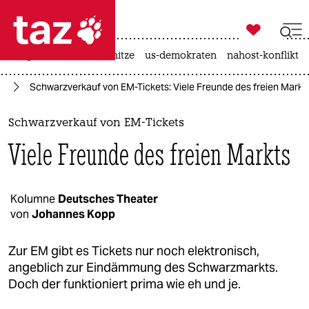

taz zahl ich
krieg in der ukraine
hitze
us-demokraten
nahost-konflikt

taz zahl ich
24
Schwarzverkauf von EM-Tickets: Viele Freunde des freien Markt
taz zahl ich
themen
Schwarzverkauf von EM-Tickets
Viele Freunde des freien Markts
politik
öko
Kolumne
Deutsches Theater
von
Johannes Kopp
gesellschaft
kultur
Zur EM gibt es Tickets nur noch elektronisch,
angeblich zur Eindämmung des Schwarzmarkts.
sport
Doch der funktioniert prima wie eh und je.