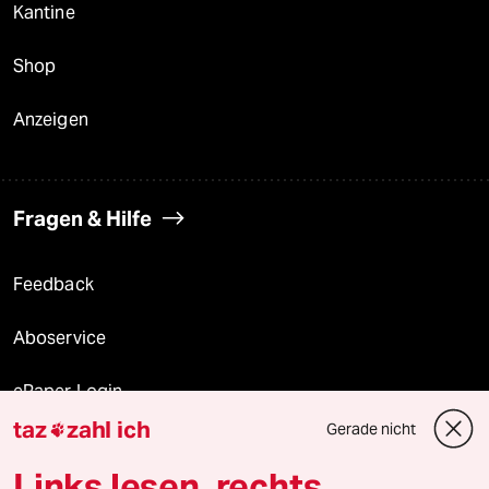
Kantine
Shop
Anzeigen
Fragen & Hilfe
Feedback
Aboservice
ePaper Login
taz
zahl ich
Gerade nicht

Downloads für Abonnierende
Links lesen, rechts