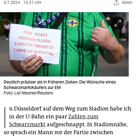
berlin
9.7.2024
15:31 Uhr
teilen
nord
wahrheit
verlag
verlag
veranstaltungen
shop
Deutlich präziser als in früheren Zeiten: Die Wünsche eines
Schwarzmarktkäufers zur EM
fragen & hilfe
Foto: Lisi Niesner/Reuters
unterstützen
I
n Düsseldorf auf dem Weg zum Stadion habe ich
abo
in der U-Bahn ein paar
Zahlen zum
Schwarzmarkt
aufgeschnappt. In Stadionnähe,
genossenschaft
so sprach ein Mann vor der Partie zwischen