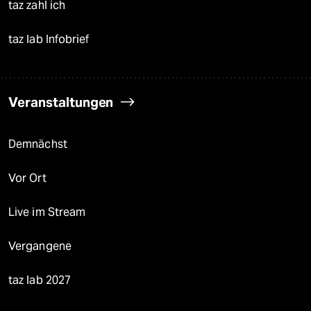
taz zahl ich
taz lab Infobrief
Veranstaltungen
Demnächst
Vor Ort
Live im Stream
Vergangene
taz lab 2027