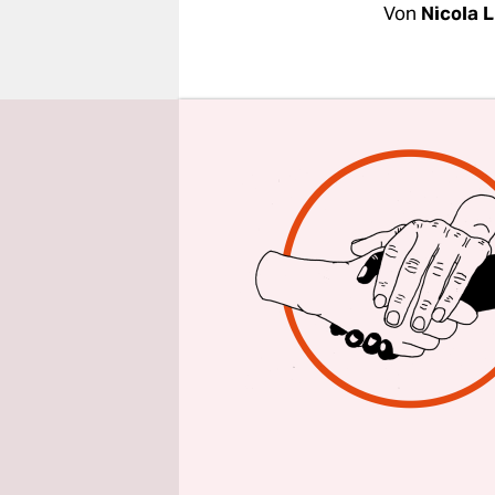
epaper login
Von
Nicola L
Der Leitzin
Zentralban
drängen Vo
die Kredit
auch um di