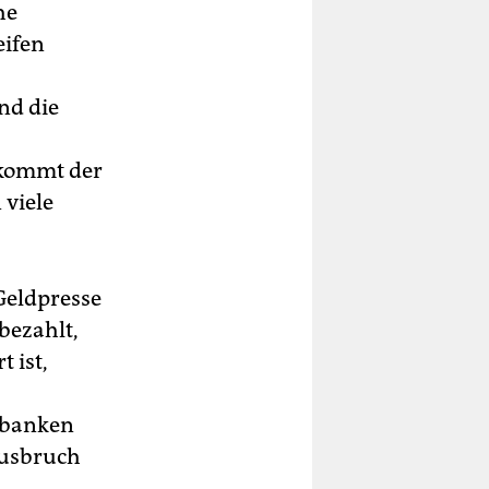
he
eifen
nd die
 kommt der
 viele
 Geldpresse
bezahlt,
 ist,
nbanken
Ausbruch