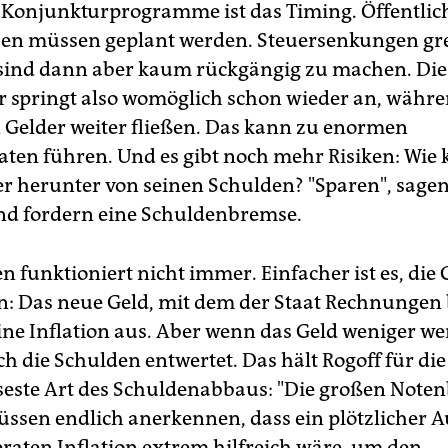
r Konjunkturprogramme ist das Timing. Öffentlic
en müssen geplant werden. Steuersenkungen gr
 sind dann aber kaum rückgängig zu machen. Die
 springt also womöglich schon wieder an, währe
n Gelder weiter fließen. Das kann zu enormen
raten führen. Und es gibt noch mehr Risiken: Wie
er herunter von seinen Schulden? "Sparen", sagen
und fordern eine Schuldenbremse.
 funktioniert nicht immer. Einfacher ist es, die
: Das neue Geld, mit dem der Staat Rechnungen 
ine Inflation aus. Aber wenn das Geld weniger wert
h die Schulden entwertet. Das hält Rogoff für die
este Art des Schuldenabbaus: "Die großen Note
üssen endlich anerkennen, dass ein plötzlicher 
raten Inflation extrem hilfreich wäre, um den