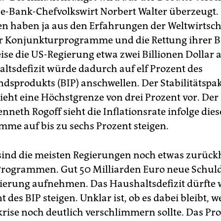
he-Bank-Chefvolkswirt Norbert Walter überzeugt.
n haben ja aus den Erfahrungen der Weltwirtsch
ür Konjunkturprogramme und die Rettung ihrer B
eise die US-Regierung etwa zwei Billionen Dollar
ltsdefizit würde dadurch auf elf Prozent des
ndsprodukts (BIP) anschwellen. Der Stabilitätspak
ieht eine Höchstgrenze von drei Prozent vor. Der
neth Rogoff sieht die Inflationsrate infolge dies
me auf bis zu sechs Prozent steigen.
sind die meisten Regierungen noch etwas zurück
Programmen. Gut 50 Milliarden Euro neue Schuld
erung aufnehmen. Das Haushaltsdefizit dürfte 
t des BIP steigen. Unklar ist, ob es dabei bleibt, 
krise noch deutlich verschlimmern sollte. Das Pr