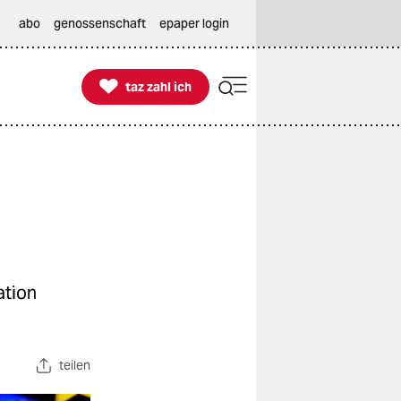
abo
genossenschaft
epaper login

taz zahl ich
taz zahl ich
ation
teilen