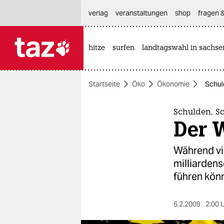
hautnavigation anspringen
hauptinhalt anspringen
footer anspringen
verlag
veranstaltungen
shop
fragen &
hitze
surfen
landtagswahl in sachse

taz zahl ich
taz zahl ich
Startseite
Öko
Ökonomie
Schul
themen
politik
Schulden, S
Der 
öko
Während vie
gesellschaft
milliardens
führen könn
kultur
sport
6.2.2009
2:00 