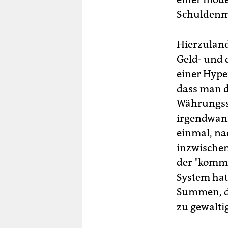
Schuldenm
Hierzulande
Geld- und 
einer Hyper
dass man d
Währungss
irgendwann
einmal, na
inzwischen
der "komme
System hat
Summen, di
zu gewaltig