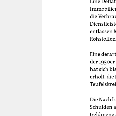
Eine Defla
Immobilien
die Verbra
Dienstleis
entlassen 
Rohstoffen 
Eine derar
der 1930er-
hat sich b
erholt, di
Teufelskrei
Die Nachfr
Schulden a
Geldmenge.