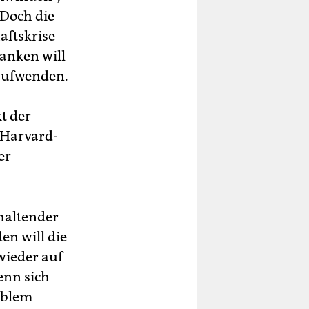
 Doch die
aftskrise
anken will
 aufwenden.
t der
 Harvard-
er
haltender
en will die
wieder auf
wenn sich
oblem