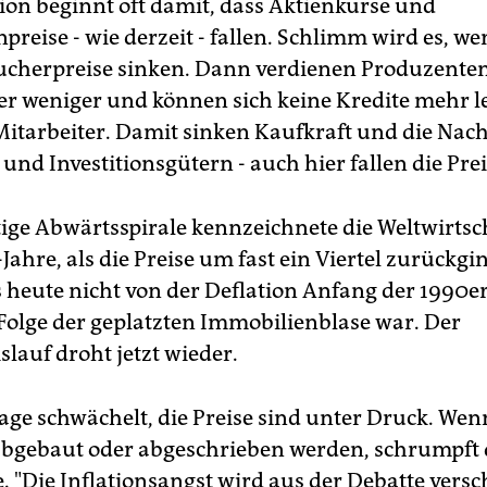
tion beginnt oft damit, dass Aktienkurse und
preise - wie derzeit - fallen. Schlimm wird es, w
ucherpreise sinken. Dann verdienen Produzente
ter weniger und können sich keine Kredite mehr le
Mitarbeiter. Damit sinken Kaufkraft und die Nac
und Investitionsgütern - auch hier fallen die Prei
tige Abwärtsspirale kennzeichnete die Weltwirtsc
Jahre, als die Preise um fast ein Viertel zurückgi
is heute nicht von der Deflation Anfang der 1990e
e Folge der geplatzten Immobilienblase war. Der
slauf droht jetzt wieder.
age schwächelt, die Preise sind unter Druck. Wen
bgebaut oder abgeschrieben werden, schrumpft 
 "Die Inflationsangst wird aus der Debatte vers