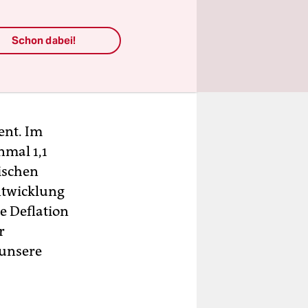
Schon dabei!
ent. Im
nmal 1,1
tischen
ntwicklung
e Deflation
r
 unsere