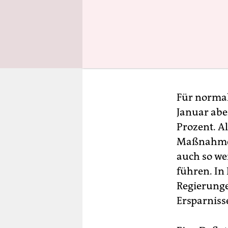
Für normal 
Januar abe
Prozent. A
Maßnahmen
auch so wei
führen. In
Regierunge
Ersparniss