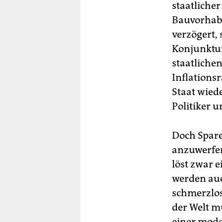
staatliche
Bauvorhab
verzögert,
Konjunktur
staatliche
Inflations
Staat wied
Politiker 
Doch Sparen
anzuwerfen
löst zwar e
werden auc
schmerzlos
der Welt m
einer mode