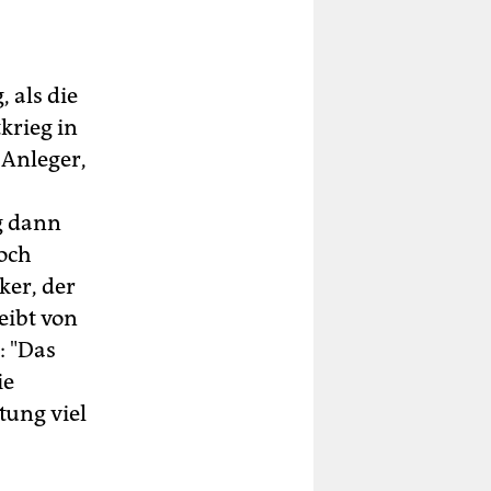
 als die
krieg in
 Anleger,
g dann
och
ker, der
eibt von
: "Das
ie
tung viel