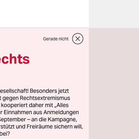
opäische
Gerade nicht
Dabei
hr nur, um
echts
, sondern
esellschaft! Besonders jetzt
rt gegen Rechtsextremismus
z kooperiert daher mit „Alles
ller Einnahmen aus Anmeldungen
. September – an die Kampagne,
rstützt und Freiräume sichern will,
bei?