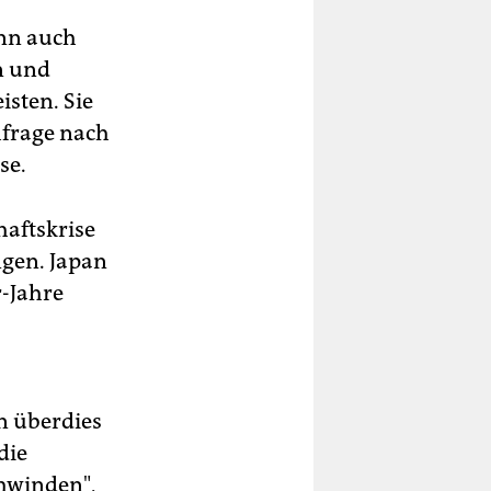
enn auch
n und
isten. Sie
hfrage nach
se.
haftskrise
ngen. Japan
r-Jahre
n überdies
die
chwinden",