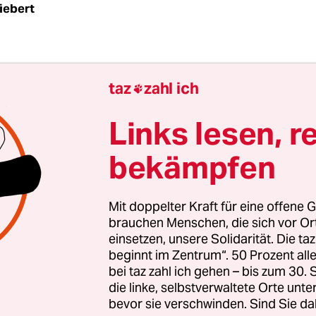
iebert
s bleibt bei zwei Prozent. Das verkündete die Eur
taz
zahl ich

k (EZB) am Donnerstag nach ihrer Ratssitzung. 
lkswirte auf eine schnelle Absenkung - nicht me
Links lesen, r
e zu verbilligen und die Konjunktur anzukurbeln
bekämpfen
e Preise im Rahmen zu halten.
Mit doppelter Kraft für eine offene G
brauchen Menschen, die sich vor O
einsetzen, unsere Solidarität. Die ta
beginnt im Zentrum“. 50 Prozent a
bei taz zahl ich gehen – bis zum 30
die linke, selbstverwaltete Orte unte
bevor sie verschwinden. Sind Sie da