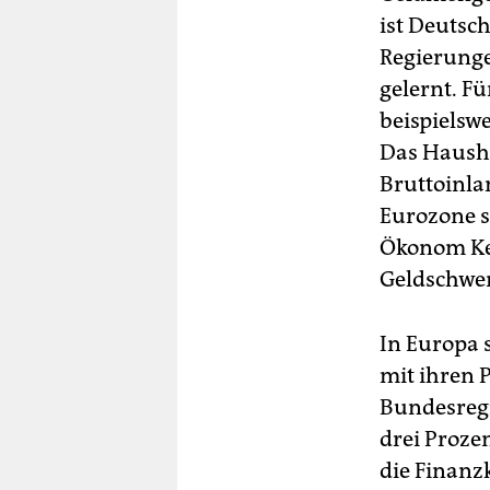
ist Deutsc
Regierunge
gelernt. F
beispielsw
Das Hausha
Bruttoinla
Eurozone s
Ökonom Ken
Geldschwem
In Europa 
mit ihren 
Bundesregi
drei Prozen
die Finanz