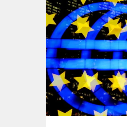
berlin
nord
wahrheit
verlag
verlag
veranstaltungen
shop
fragen & hilfe
unterstützen
abo
genossenschaft