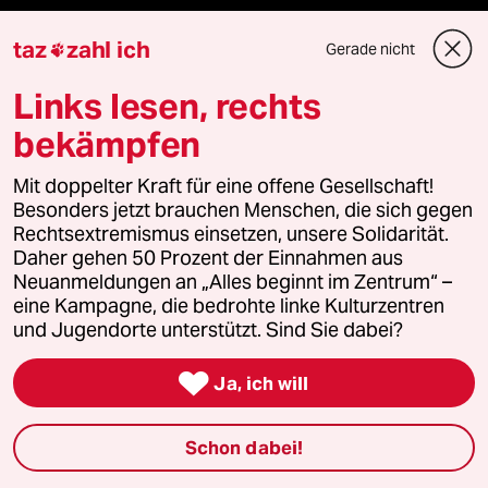
taz
zahl ich
Gerade nicht

Mehr taz Lesestoff
Links lesen, rechts
bekämpfen
taz Blogs
Mit doppelter Kraft für eine offene Gesellschaft!
taz FUTURZWEI
Besonders jetzt brauchen Menschen, die sich gegen
Rechtsextremismus einsetzen, unsere Solidarität.
Le Monde diplomatique
Daher gehen 50 Prozent der Einnahmen aus
Neuanmeldungen an „Alles beginnt im Zentrum“ –
eine Kampagne, die bedrohte linke Kulturzentren
taz Archiv
und Jugendorte unterstützt. Sind Sie dabei?

Ja, ich will
Mehr taz Angebote
Schon dabei!
Reisen