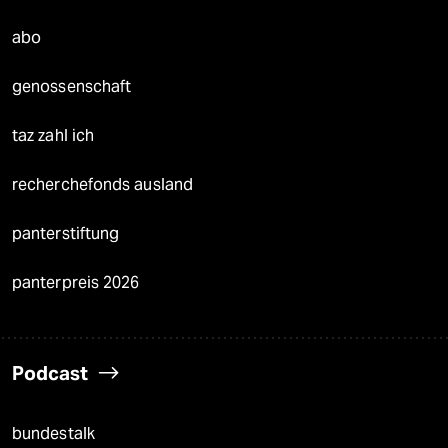
abo
genossenschaft
taz zahl ich
recherchefonds ausland
panterstiftung
panterpreis 2026
Podcast
bundestalk