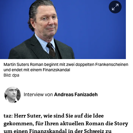
berlin
nord
wahrheit
verlag
verlag
veranstaltungen
Martin Suters Roman beginnt mit zwei doppelten Frankenscheinen
und endet mit einem Finanzskandal
Bild: dpa
shop
fragen & hilfe
Interview von
Andreas Fanizadeh
unterstützen
abo
taz: Herr Suter, wie sind Sie auf die Idee
genossenschaft
gekommen, für Ihren aktuellen Roman die Story
um einen Finanzskandal in der Schweiz zu