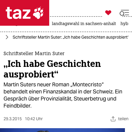

taz zahl ich
niedrigwasser
rente
landtagswahl in sachsen-anhalt
hybri

taz zahl ich
ch
Schriftsteller Martin Suter: „Ich habe Geschichten ausprobiert“
taz zahl ich
themen
Schriftsteller Martin Suter
„Ich habe Geschichten
politik
ausprobiert“
öko
Martin Suters neuer Roman „Montecristo“
behandelt einen Finanzskandal in der Schweiz. Ein
gesellschaft
Gespräch über Provinzialität, Steuerbetrug und
Feindbilder.
kultur
sport
29.3.2015
10:42 Uhr
teilen