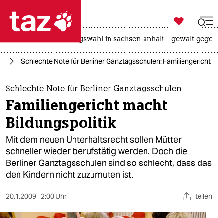

taz zahl ich
hitze
surfen
landtagswahl in sachsen-anhalt
gewalt gegen

taz zahl ich
nd
Schlechte Note für Berliner Ganztagsschulen: Familiengericht m
taz zahl ich
themen
Schlechte Note für Berliner Ganztagsschulen
Familiengericht macht
politik
Bildungspolitik
öko
Mit dem neuen Unterhaltsrecht sollen Mütter
schneller wieder berufstätig werden. Doch die
gesellschaft
Berliner Ganztagsschulen sind so schlecht, dass das
den Kindern nicht zuzumuten ist.
kultur
sport
20.1.2009
2:00 Uhr
teilen