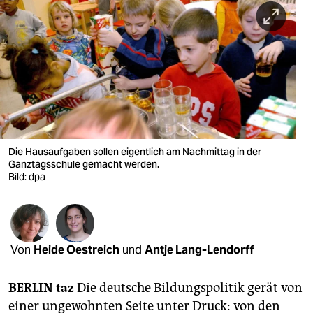
berlin
nord
wahrheit
verlag
verlag
veranstaltungen
Die Hausaufgaben sollen eigentlich am Nachmittag in der
Ganztagsschule gemacht werden.
shop
Bild: dpa
fragen & hilfe
unterstützen
Von
Heide Oestreich
und
Antje Lang-Lendorff
abo
BERLIN taz
Die deutsche Bildungspolitik gerät von
genossenschaft
einer ungewohnten Seite unter Druck: von den