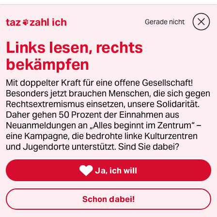
4
Unfall von CDU-Abgeordnetem
taz
zahl ich
Thomas Bareiß crasht bei voller
Gerade nicht

Dröhnung
Links lesen, rechts
bekämpfen
5
Was tun gegen den Energiewende-Rollback?
Der Urknall
Mit doppelter Kraft für eine offene Gesellschaft!
Besonders jetzt brauchen Menschen, die sich gegen
Rechtsextremismus einsetzen, unsere Solidarität.
Daher gehen 50 Prozent der Einnahmen aus
6
Streit um Rente mit 63
Neuanmeldungen an „Alles beginnt im Zentrum“ –
eine Kampagne, die bedrohte linke Kulturzentren
Passgenauer Populismus
und Jugendorte unterstützt. Sind Sie dabei?

Ja, ich will
taz

Schon dabei!
Folgen Sie uns