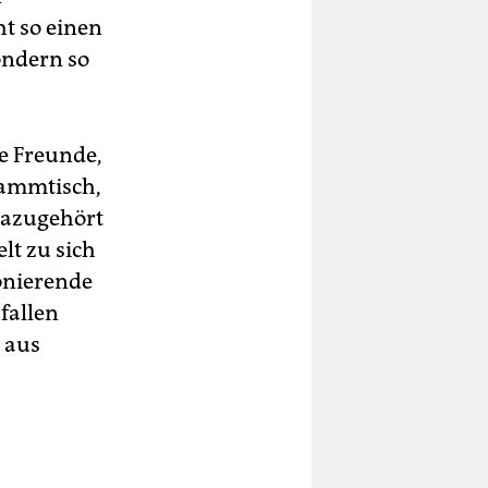
t so einen
ondern so
e Freunde,
tammtisch,
dazugehört
lt zu sich
onierende
fallen
 aus