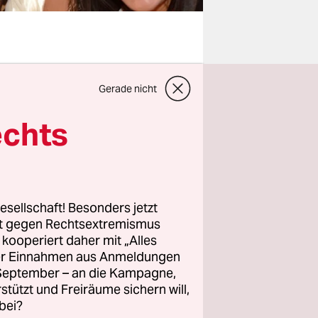
hland
Gerade nicht
 Es kann ja
er die
echts
Zeit
ger
em
esellschaft! Besonders jetzt
rt gegen Rechtsextremismus
z kooperiert daher mit „Alles
chäfte
ller Einnahmen aus Anmeldungen
 den FC
. September – an die Kampagne,
rstützt und Freiräume sichern will,
bei?