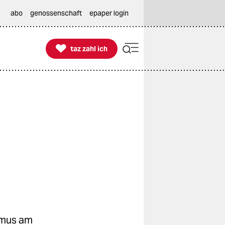
abo
genossenschaft
epaper login

taz zahl ich
taz zahl ich
smus am