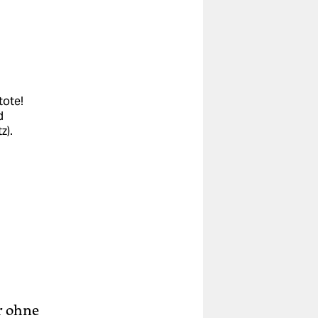
tote!
d
z).
r ohne