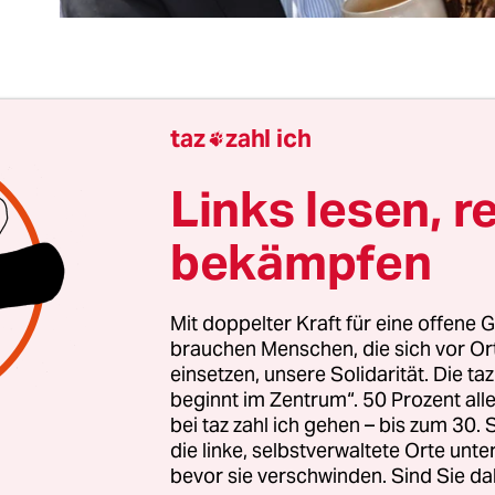
 den Verfall der Demokratie wird in ganz Deutsc
taz
zahl ich

lagt. In ganz Deutschland? Nein, in Bayern nicht.
ließlich nix verfallen, was es nie gegeben hat. Üb
Links lesen, r
kratie in Bayern hat der Rest der Republik lange 
bekämpfen
 so als wäre es eine Mischung aus mehr oder weni
ter Rückständigkeit, Bauernschläue, angewandt
mus und Hinterfotzigkeit.
Mit doppelter Kraft für eine offene G
brauchen Menschen, die sich vor O
einsetzen, unsere Solidarität. Die ta
gehen hier halt ein bisschen anders, und die Ges
beginnt im Zentrum“. 50 Prozent a
haben einen Chiemsee, BMW, ein Oktoberfest und
bei taz zahl ich gehen – bis zum 30
s brauchen wir da noch eine Demokratie?
die linke, selbstverwaltete Orte unte
bevor sie verschwinden. Sind Sie da