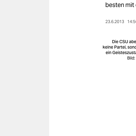
berlin
besten mit 
nord
23.6.2013
14:5
wahrheit
verlag
Die CSU aber
keine Partei, son
ein Geisteszust
verlag
Bild
veranstaltungen
shop
fragen & hilfe
unterstützen
abo
genossenschaft