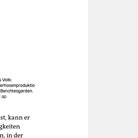
s Volk:
erhosenproduktio
n Berchtesgarden.
: ap
st, kann er
gkeiten
n, in der