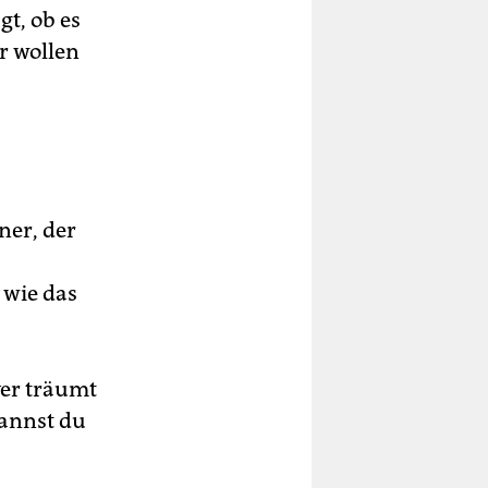
gt, ob es
r wollen
ner, der
 wie das
yer träumt
kannst du
n