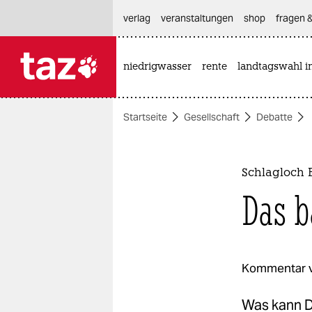
hautnavigation anspringen
hauptinhalt anspringen
footer anspringen
verlag
veranstaltungen
shop
fragen &
niedrigwasser
rente
landtagswahl i

taz zahl ich
taz zahl ich
Startseite
Gesellschaft
Debatte
themen
politik
Schlagloch 
öko
Das b
gesellschaft
kultur
Kommentar 
sport
Was kann D