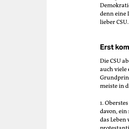
Demokratie 
denn eine 
lieber CSU.
Erst kom
Die CSU abe
auch viele 
Grundprinz
meiste in 
1. Oberstes
davon, ein 
das Leben 
protestant