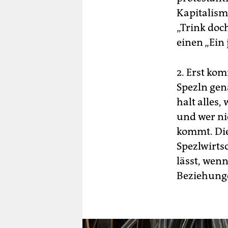
Kapitalism
„Trink doc
einen „Ein
2. Erst ko
Spezln gen
halt alles
und wer ni
kommt. Die
Spezlwirtsc
lässt, wen
Beziehunge