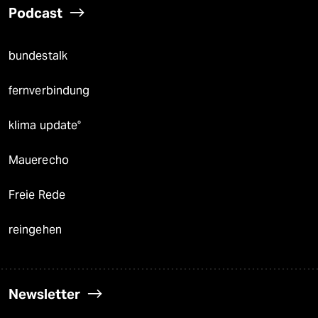
Podcast
bundestalk
fernverbindung
klima update°
Mauerecho
Freie Rede
reingehen
Newsletter