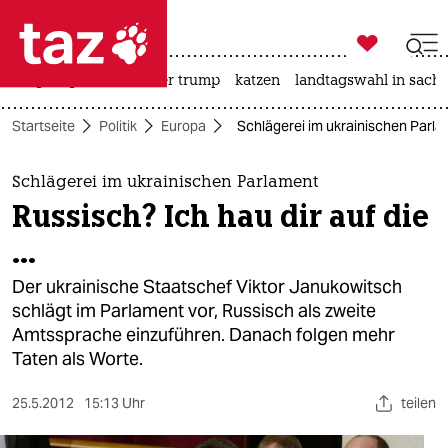

taz zahl ich
bergsteigen
usa unter trump
katzen
landtagswahl in sachs

taz zahl ich
Startseite
Politik
Europa
Schlägerei im ukrainischen Parlame
taz zahl ich
themen
Schlägerei im ukrainischen Parlament
Russisch? Ich hau dir auf die
politik
...
öko
Der ukrainische Staatschef Viktor Janukowitsch
schlägt im Parlament vor, Russisch als zweite
gesellschaft
Amtssprache einzuführen. Danach folgen mehr
Taten als Worte.
kultur
sport
25.5.2012
15:13 Uhr
teilen