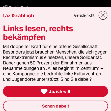
ePaper Login
taz
zahl ich
Gerade nicht

Downloads für Abonnierende
Links lesen, rechts
bekämpfen
© 2026 taz Verlags und Vertriebs GmbH
Alle Rechte vorbehalten. Bei rechtlichen Fragen oder für Genehmigungen
Mit doppelter Kraft für eine offene Gesellschaft!
wenden Sie sich bitte an
lizenzen@taz.de
Besonders jetzt brauchen Menschen, die sich gegen
Rechtsextremismus einsetzen, unsere Solidarität.
Daher gehen 50 Prozent der Einnahmen aus
Feedback
Redaktionsstatut
Kommune-Richtlinien
KI-
Neuanmeldungen an „Alles beginnt im Zentrum“ –
eine Kampagne, die bedrohte linke Kulturzentren
Leitlinie
Informant
Datenschutz
Impressum
AGB
und Jugendorte unterstützt. Sind Sie dabei?
Seitenwende
Einwilligungen widerrufen (Ads)

Ja, ich will
Schon dabei!