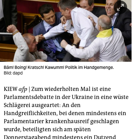
berlin
nord
wahrheit
verlag
verlag
veranstaltungen
Bäm! Boing! Kratsch! Kawumm! Politik im Handgemenge.
Bild: dapd
shop
KIEW
afp
| Zum wiederholten Mal ist eine
fragen & hilfe
Parlamentsdebatte in der Ukraine in eine wüste
unterstützen
Schlägerei ausgeartet: An den
Handgreiflichkeiten, bei denen mindestens ein
abo
Parlamentarier krankenhausreif geschlagen
genossenschaft
wurde, beteiligten sich am späten
Donnerstagabend mindestens ein Dutzend