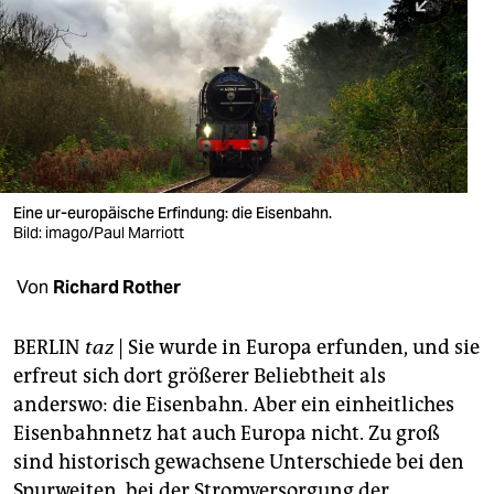
berlin
nord
wahrheit
verlag
verlag
Eine ur-europäische Erfindung: die Eisenbahn.
Bild: imago/Paul Marriott
veranstaltungen
shop
Von
Richard Rother
fragen & hilfe
BERLIN
taz
|
Sie wurde in Europa erfunden, und sie
unterstützen
erfreut sich dort größerer Beliebtheit als
anderswo: die Eisenbahn. Aber ein einheitliches
abo
Eisenbahnnetz hat auch Europa nicht. Zu groß
genossenschaft
sind historisch gewachsene Unterschiede bei den
Spurweiten, bei der Stromversorgung der