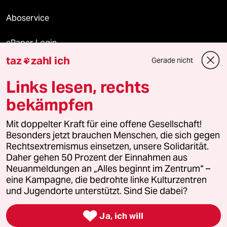
Aboservice
ePaper Login
taz
zahl ich
Gerade nicht

Downloads für Abonnierende
Links lesen, rechts
bekämpfen
© 2026 taz Verlags und Vertriebs GmbH
Alle Rechte vorbehalten. Bei rechtlichen Fragen oder für Genehmigungen
Mit doppelter Kraft für eine offene Gesellschaft!
wenden Sie sich bitte an
lizenzen@taz.de
Besonders jetzt brauchen Menschen, die sich gegen
Rechtsextremismus einsetzen, unsere Solidarität.
Daher gehen 50 Prozent der Einnahmen aus
Feedback
Redaktionsstatut
Kommune-Richtlinien
KI-
Neuanmeldungen an „Alles beginnt im Zentrum“ –
eine Kampagne, die bedrohte linke Kulturzentren
Leitlinie
Informant
Datenschutz
Impressum
AGB
und Jugendorte unterstützt. Sind Sie dabei?
Seitenwende
Einwilligungen widerrufen (Ads)

Ja, ich will