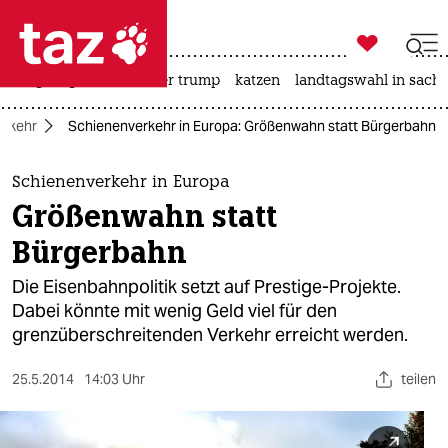

taz zahl ich
bergsteigen
usa unter trump
katzen
landtagswahl in sachs

taz zahl ich
erkehr
Schienenverkehr in Europa: Größenwahn statt Bürgerbahn
taz zahl ich
themen
Schienenverkehr in Europa
Größenwahn statt
politik
Bürgerbahn
öko
Die Eisenbahnpolitik setzt auf Prestige-Projekte.
Dabei könnte mit wenig Geld viel für den
gesellschaft
grenzüberschreitenden Verkehr erreicht werden.
kultur
25.5.2014
14:03 Uhr
teilen
sport