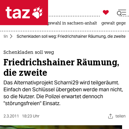

taz zahl ich
hitze
surfen
landtagswahl in sachsen-anhalt
gewalt gegen

taz zahl ich
erlin
Schenkladen soll weg: Friedrichshainer Räumung, die zweite
taz zahl ich
themen
Schenkladen soll weg
Friedrichshainer Räumung,
politik
die zweite
öko
Das Alternativprojekt Scharni29 wird teilgeräumt.
Einfach den Schlüssel übergeben werde man nicht,
gesellschaft
so die Nutzer. Die Polizei erwartet dennoch
"störungsfreien" Einsatz.
kultur
sport
2.3.2011
18:23 Uhr
teilen