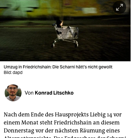
berlin
nord
wahrheit
verlag
verlag
veranstaltungen
Umzug in Friedrichshain: Die Scharni hätt's nicht gewollt
Bild: dapd
shop
fragen & hilfe
Von
Konrad Litschko
unterstützen
Nach dem Ende des Hausprojekts Liebig 14 vor
abo
einem Monat steht Friedrichshain an diesem
genossenschaft
Donnerstag vor der nächsten Räumung eines