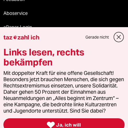
Aboservice
ePaper Login
taz
zahl ich
Gerade nicht

Downloads für Abonnierende
Links lesen, rechts
bekämpfen
© 2026 taz Verlags und Vertriebs GmbH
Mit doppelter Kraft für eine offene Gesellschaft!
Alle Rechte vorbehalten. Bei rechtlichen Fragen oder für Genehmigungen
wenden Sie sich bitte an
lizenzen@taz.de
Besonders jetzt brauchen Menschen, die sich gegen
Rechtsextremismus einsetzen, unsere Solidarität.
Daher gehen 50 Prozent der Einnahmen aus
Feedback
Redaktionsstatut
Kommune-Richtlinien
KI-
Neuanmeldungen an „Alles beginnt im Zentrum“ –
eine Kampagne, die bedrohte linke Kulturzentren
Leitlinie
Informant
Datenschutz
Impressum
AGB
und Jugendorte unterstützt. Sind Sie dabei?
Seitenwende
Einwilligungen widerrufen (Ads)

Ja, ich will