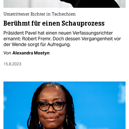
berlin
nord
Umstrittener Richter in Tschechien
Berühmt für einen Schauprozess
wahrheit
Präsident Pavel hat einen neuen Verfassungsrichter
verlag
ernannt: Robert Fremr. Doch dessen Vergangenheit vor
der Wende sorgt für Aufregung.
verlag
Von
Alexandra Mostyn
veranstaltungen
15.8.2023
shop
fragen & hilfe
unterstützen
abo
genossenschaft