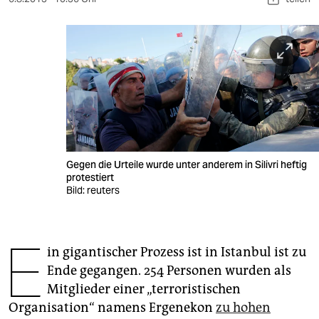
berlin
nord
wahrheit
verlag
verlag
veranstaltungen
Gegen die Urteile wurde unter anderem in Silivri heftig
protestiert
shop
Bild: reuters
fragen & hilfe
unterstützen
E
in gigantischer Prozess ist in Istanbul ist zu
abo
Ende gegangen. 254 Personen wurden als
Mitglieder einer „terroristischen
genossenschaft
Organisation“ namens Ergenekon
zu hohen