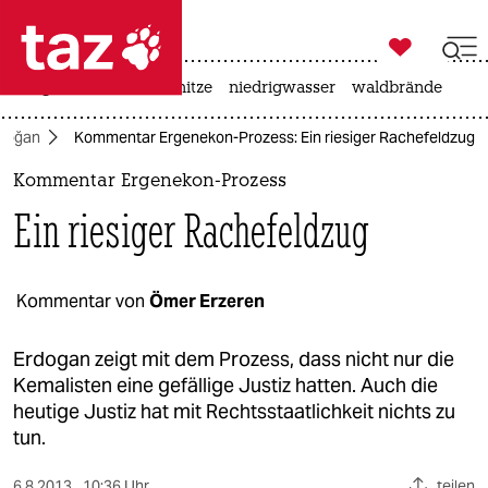

taz zahl ich
krieg in der ukraine
hitze
niedrigwasser
waldbrände

taz zahl ich
rdoğan
Kommentar Ergenekon-Prozess: Ein riesiger Rachefeldzug
taz zahl ich
Kommentar Ergenekon-Prozess
themen
Ein riesiger Rachefeldzug
politik
öko
Kommentar von
Ömer Erzeren
gesellschaft
Erdogan zeigt mit dem Prozess, dass nicht nur die
Kemalisten eine gefällige Justiz hatten. Auch die
kultur
heutige Justiz hat mit Rechtsstaatlichkeit nichts zu
tun.
sport
6.8.2013
10:36 Uhr
teilen