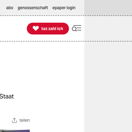
abo
genossenschaft
epaper login

taz zahl ich
taz zahl ich
 Staat
teilen