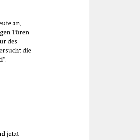
eute an,
agen Türen
ur des
tersucht die
“.
d jetzt