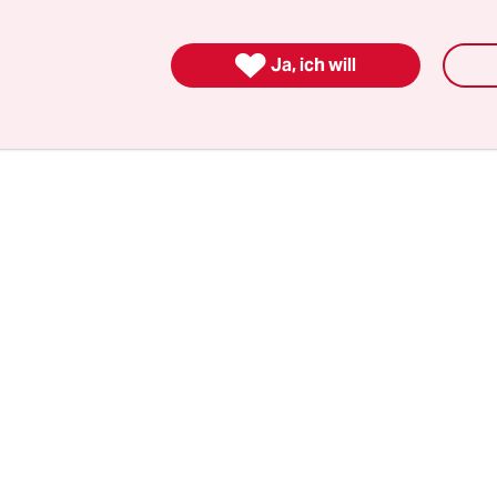
er bauen sie Möbel. Ein paar Arbeitstische mit
 stehen bereit, auf dem Boden liegen Bretter un

Ja, ich will
.