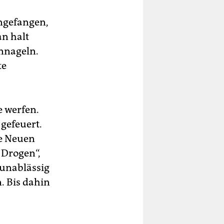
ngefangen,
n halt
nnageln.
te
e werfen.
 gefeuert.
ie Neuen
 Drogen“,
 unablässig
. Bis dahin