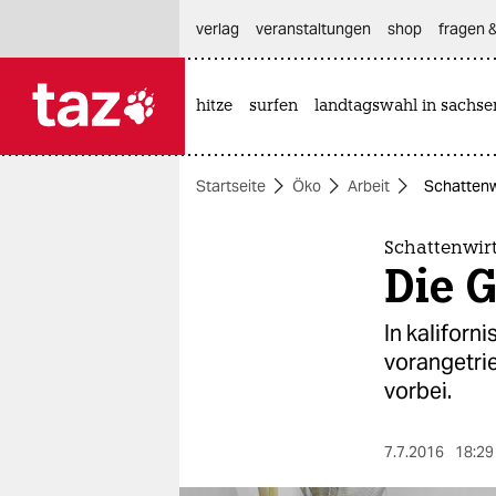
hautnavigation anspringen
hauptinhalt anspringen
footer anspringen
verlag
veranstaltungen
shop
fragen &
hitze
surfen
landtagswahl in sachse

taz zahl ich
taz zahl ich
Startseite
Öko
Arbeit
Schattenw
themen
politik
Schattenwirt
Die 
öko
In kaliforn
gesellschaft
vorangetrie
vorbei.
kultur
sport
7.7.2016
18:29