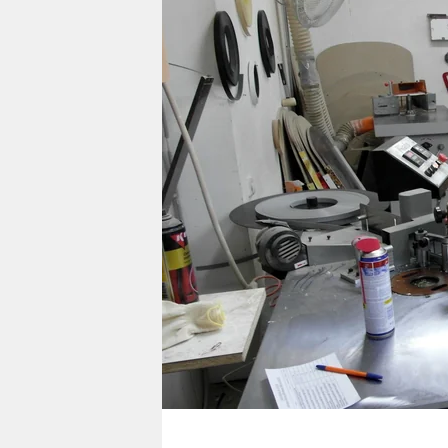
berlin
nord
wahrheit
verlag
verlag
veranstaltungen
shop
fragen & hilfe
unterstützen
abo
genossenschaft