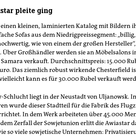
star pleite ging
 einen kleinen, laminierten Katalog mit Bildern i
fache Sofas aus dem Niedrigpreissegment: „billig,
hochwertig, wie von einem der großen Hersteller“, 
lz. Über Großhändler werden sie an Möbelsalons 
Samara verkauft. Durchschnittspreis: 15.000 Rub
uro. Das ziemlich robust wirkende Chesterfield is
vielleicht kann es für 30.000 Rubel verkauft wer
w-Schlucht liegt in der Neustadt von Uljanowsk. I
ren wurde dieser Stadtteil für die Fabrik des Flu
rrichtet. In dem Werk arbeiteten über 45.000 Me
dem Zerfall der Sowjetunion erlitt die Awiastar d
wie so viele sowjetische Unternehmen: Privatisier