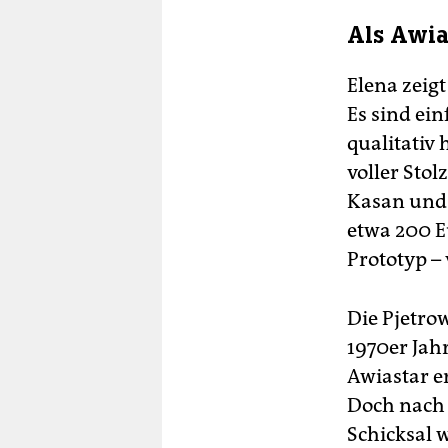
Als Awia
Elena zeigt
Es sind ein
qualitativ 
voller Sto
Kasan und 
etwa 200 E
Prototyp – 
Die Pjetro
1970er Jah
Awiastar e
Doch nach 
Schicksal 