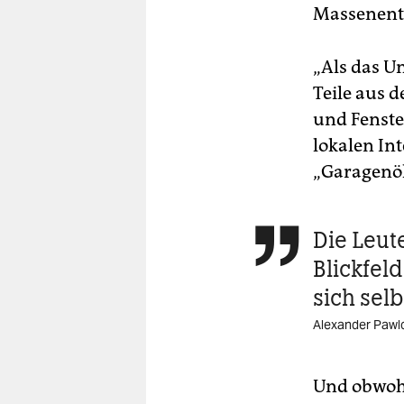
Massenentl
„Als das U
Teile aus 
und Fenste
lokalen Int
„Garagenök
Die Leut

Blickfeld
sich selb
Alexander Pawlo
Und obwohl