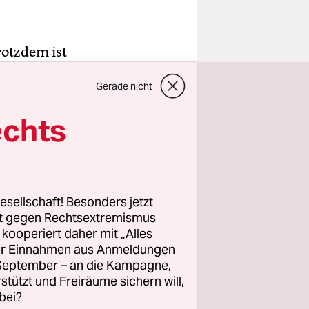
rotzdem ist
n Reihen an
Gerade nicht
ar leer.
von
echts
kau am Ufer
dass hier
esellschaft! Besonders jetzt
Metalltür
rt gegen Rechtsextremismus
leim hängt
z kooperiert daher mit „Alles
ller Einnahmen aus Anmeldungen
. September – an die Kampagne,
il und
rstützt und Freiräume sichern will,
 Dutzend
bei?