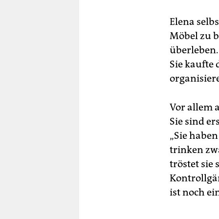
Elena selb
Möbel zu b
überleben.
Sie kaufte 
organisiere
Vor allem 
Sie sind er
„Sie haben 
trinken zw
tröstet sie
Kontrollgä
ist noch ei