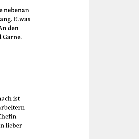
age nebenan
gang. Etwas
 An den
d Garne.
nach ist
arbeitern
 Chefin
n lieber