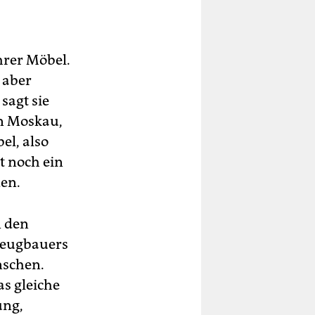
hrer Möbel.
 aber
sagt sie
in Moskau,
el, also
t noch ein
den.
n den
gzeugbauers
nschen.
as gleiche
ung,