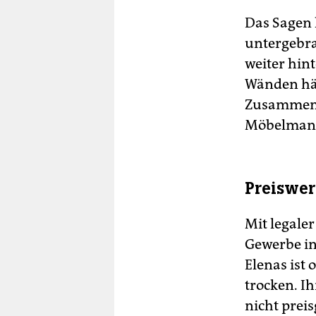
Das Sagen 
untergebra
weiter hin
Wänden hän
Zusammen b
Möbelmanu
Preiswer
Mit legaler
Gewerbe in
Elenas ist o
trocken. I
nicht prei