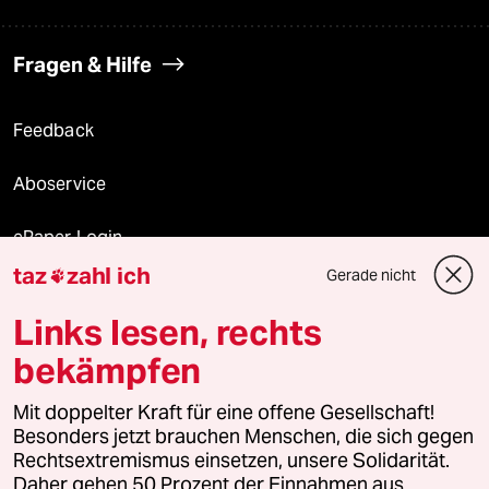
Fragen & Hilfe
Feedback
Aboservice
ePaper Login
taz
zahl ich
Gerade nicht

Downloads für Abonnierende
Links lesen, rechts
bekämpfen
© 2026 taz Verlags und Vertriebs GmbH
Mit doppelter Kraft für eine offene Gesellschaft!
Alle Rechte vorbehalten. Bei rechtlichen Fragen oder für Genehmigungen
wenden Sie sich bitte an
lizenzen@taz.de
Besonders jetzt brauchen Menschen, die sich gegen
Rechtsextremismus einsetzen, unsere Solidarität.
Daher gehen 50 Prozent der Einnahmen aus