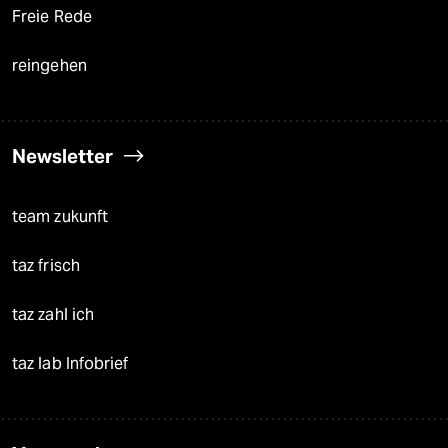
Freie Rede
reingehen
Newsletter
team zukunft
taz frisch
taz zahl ich
taz lab Infobrief