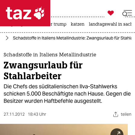

taz zahl ich
bergsteigen
usa unter trump
katzen
landtagswahl in sachs

taz zahl ich
ie
Schadstoffe in Italiens Metallindustrie: Zwangsurlaub für Stahlar
taz zahl ich
themen
Schadstoffe in Italiens Metallindustrie
Zwangsurlaub für
politik
Stahlarbeiter
öko
Die Chefs des süditalienischen Ilva-Stahlwerks
schicken 5.000 Beschäftigte nach Hause. Gegen die
gesellschaft
Besitzer wurden Haftbefehle ausgestellt.
kultur
27.11.2012
18:43 Uhr
teilen
sport