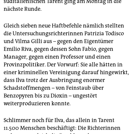
süditalienischen Tarent ging am Montag in die
epaper login
nächste Runde.
Gleich sieben neue Haftbefehle nämlich stellten
die Untersuchungsrichterinnen Patrizia Todisco
und Vilma Gilli aus – gegen den Eigentümer
Emilio Riva, gegen dessen Sohn Fabio, gegen
Manager, gegen einen Professor und einen
Provinzpolitiker. Der Vorwurf: Sie alle hätten in
einer kriminellen Vereinigung darauf hingewirkt,
dass Ilva trotz der Ausbringung enormer
Schadstoffmengen – von Feinstaub über
Benzopyren bis zu Dioxin – ungestört
weiterproduzieren konnte.
Schlimmer noch für Ilva, das allein in Tarent
11.500 Menschen beschäftigt: Die Richterinnen