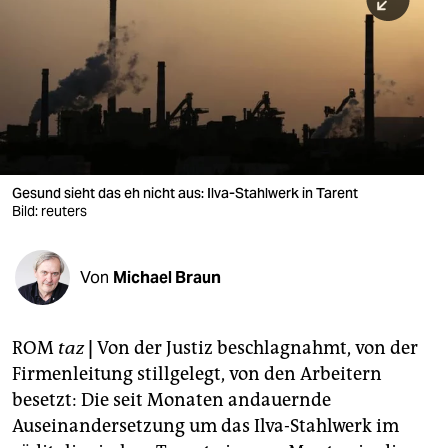
berlin
nord
wahrheit
verlag
verlag
Gesund sieht das eh nicht aus: Ilva-Stahlwerk in Tarent
Bild: reuters
veranstaltungen
shop
Von
Michael Braun
fragen & hilfe
unterstützen
ROM
taz
|
Von der Justiz beschlagnahmt, von der
Firmenleitung stillgelegt, von den Arbeitern
abo
besetzt: Die seit Monaten andauernde
genossenschaft
Auseinandersetzung um das Ilva-Stahlwerk im