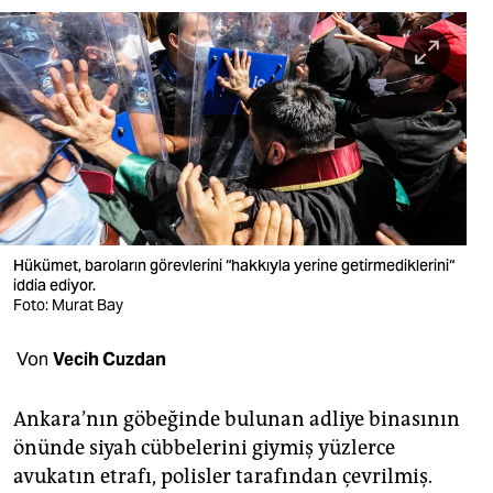
berlin
nord
wahrheit
verlag
verlag
veranstaltungen
Hükümet, baroların görevlerini “hakkıyla yerine getirmediklerini“
shop
iddia ediyor.
Foto: Murat Bay
fragen & hilfe
Von
Vecih Cuzdan
unterstützen
abo
Ankara’nın göbeğinde bulunan adliye binasının
önünde siyah cübbelerini giymiş yüzlerce
genossenschaft
avukatın etrafı, polisler tarafından çevrilmiş.