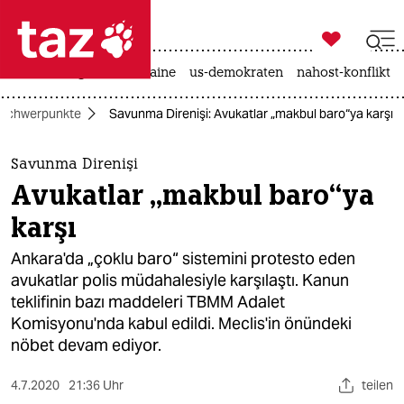

taz zahl ich
hitze
krieg in der ukraine
us-demokraten
nahost-konflikt

taz zahl ich
Schwerpunkte
Savunma Direnişi: Avukatlar „makbul baro“ya karşı
taz zahl ich
themen
Savunma Direnişi
Avukatlar „makbul baro“ya
politik
karşı
öko
Ankara'da „çoklu baro“ sistemini protesto eden
avukatlar polis müdahalesiyle karşılaştı. Kanun
gesellschaft
teklifinin bazı maddeleri TBMM Adalet
Komisyonu'nda kabul edildi. Meclis'in önündeki
kultur
nöbet devam ediyor.
sport
4.7.2020
21:36 Uhr
teilen