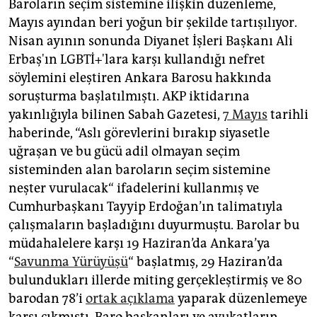
Baroların seçim sistemine ilişkin düzenleme,
Mayıs ayından beri yoğun bir şekilde tartışılıyor.
Nisan ayının sonunda Diyanet İşleri Başkanı Ali
Erbaş'ın LGBTİ+'lara karşı kullandığı nefret
söylemini eleştiren Ankara Barosu hakkında
soruşturma başlatılmıştı. AKP iktidarına
yakınlığıyla bilinen Sabah Gazetesi,
7 Mayıs
tarihli
haberinde, “Aslı görevlerini bırakıp siyasetle
uğraşan ve bu gücü adil olmayan seçim
sisteminden alan baroların seçim sistemine
neşter vurulacak“ ifadelerini kullanmış ve
Cumhurbaşkanı Tayyip Erdoğan’ın talimatıyla
çalışmaların başladığını duyurmuştu. Barolar bu
müdahalelere karşı 19 Haziran’da Ankara’ya
“
Savunma Yürüyüşü
“ başlatmış, 29 Haziran’da
bulundukları illerde miting gerçekleştirmiş ve 80
barodan 78’i
ortak açıklama
yaparak düzenlemeye
karşı çıkmıştı. Baro başkanları ve avukatların