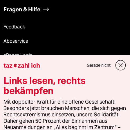
Fragen & Hilfe
Feedback
Aboservice
ePaper Login
taz
zahl ich
Gerade nicht

Downloads für Abonnierende
Links lesen, rechts
bekämpfen
© 2026 taz Verlags und Vertriebs GmbH
Alle Rechte vorbehalten. Bei rechtlichen Fragen oder für Genehmigungen
Mit doppelter Kraft für eine offene Gesellschaft!
wenden Sie sich bitte an
lizenzen@taz.de
Besonders jetzt brauchen Menschen, die sich gegen
Rechtsextremismus einsetzen, unsere Solidarität.
Daher gehen 50 Prozent der Einnahmen aus
Feedback
Redaktionsstatut
Kommune-Richtlinien
KI-
Neuanmeldungen an „Alles beginnt im Zentrum“ –