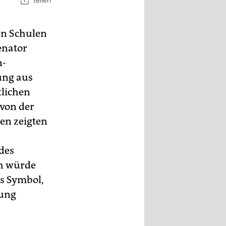
teilen
an Schulen
enator
n-
ung aus
tlichen
 von der
en zeigten
des
ch würde
es Symbol,
rung