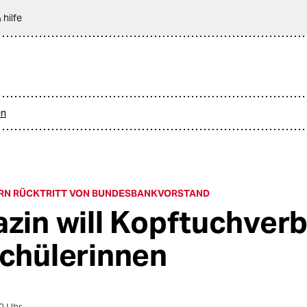
 hilfe
en
RN RÜCKTRITT VON BUNDESBANKVORSTAND
azin will Kopftuchver
Schülerinnen