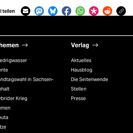
 teilen
hemen
Verlag
iedrigwasser
Aktuelles
ente
Hausblog
andtagswahl in Sachsen-
Die Seitenwende
nhalt
Stellen
brider Krieg
Presse
emen
euta
tze