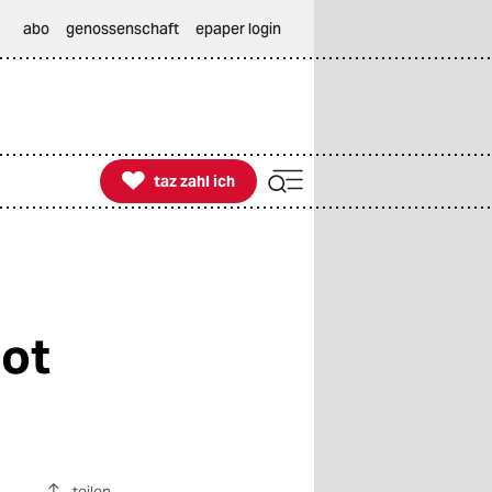
abo
genossenschaft
epaper login

taz zahl ich
taz zahl ich
bot