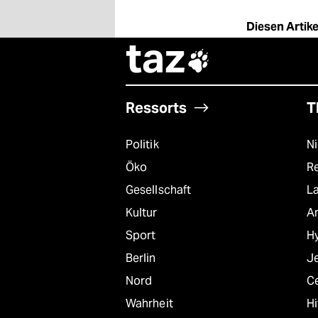
epaper login
Diesen Artikel
taz

Ressorts
T
Politik
N
Öko
R
Gesellschaft
L
Kultur
A
Sport
Hy
Berlin
J
Nord
C
Wahrheit
Hi