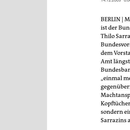
berlin
14.12.2009
0:0
nord
BERLIN
| M
wahrheit
ist der Bu
Thilo Sarr
verlag
Bundesvors
verlag
dem Vorsta
Amt längst
veranstaltungen
Bundesbank
shop
„einmal me
fragen & hilfe
gegenüberz
Machtanspr
unterstützen
Kopftücher
abo
sondern ein
Sarrazins 
genossenschaft