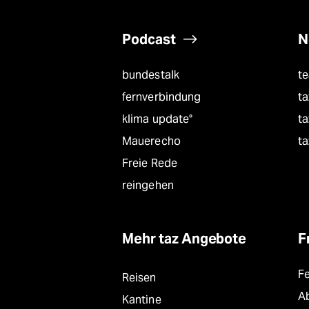
Podcast
N
bundestalk
t
fernverbindung
ta
klima update°
ta
Mauerecho
ta
Freie Rede
reingehen
Mehr taz Angebote
F
F
Reisen
A
Kantine