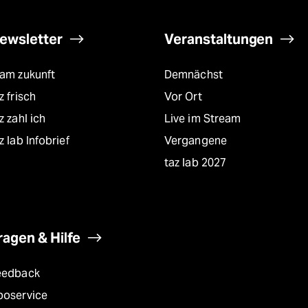
ewsletter
Veranstaltungen
eam zukunft
Demnächst
z frisch
Vor Ort
z zahl ich
Live im Stream
z lab Infobrief
Vergangene
taz lab 2027
ragen & Hilfe
eedback
boservice