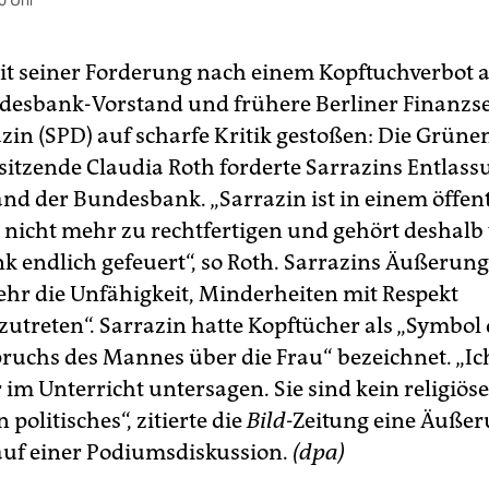
0 Uhr
it seiner Forderung nach einem Kopftuchverbot 
ndesbank-Vorstand und frühere Berliner Finanzs
azin (SPD) auf scharfe Kritik gestoßen: Die Grüne
itzende Claudia Roth forderte Sarrazins Entlass
nd der Bundesbank. „Sarrazin ist in einem öffen
 nicht mehr zu rechtfertigen und gehört deshalb
 endlich gefeuert“, so Roth. Sarrazins Äußerung
hr die Unfähigkeit, Minderheiten mit Respekt
utreten“. Sarrazin hatte Kopftücher als „Symbol 
uchs des Mannes über die Frau“ bezeichnet. „I
 im Unterricht untersagen. Sie sind kein religiös
 politisches“, zitierte die
Bild-
Zeitung eine Äuße
auf einer Podiumsdiskussion.
(dpa)