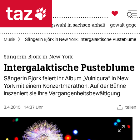

taz zahl ich
hitze
surfen
landtagswahl in sachsen-anhalt
gewalt gegen

taz zahl ich
Musik
Sängerin Björk in New York: Intergalaktische Pusteblume
taz zahl ich
themen
Sängerin Björk in New York
Intergalaktische Pusteblume
politik
Sängerin Björk feiert ihr Album „Vulnicura“ in New
öko
York mit einem Konzertmarathon. Auf der Bühne
inszeniert sie ihre Vergangenheitsbewältigung.
gesellschaft
3.4.2015
14:37 Uhr
teilen
kultur
sport