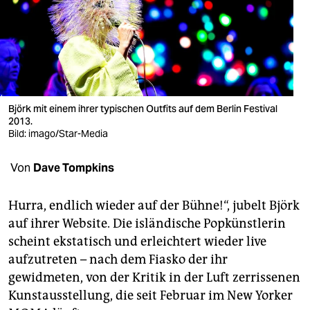
berlin
nord
wahrheit
verlag
Björk mit einem ihrer typischen Outfits auf dem Berlin Festival
verlag
2013.
Bild: imago/Star-Media
veranstaltungen
Von
Dave Tompkins
shop
fragen & hilfe
Hurra, endlich wieder auf der Bühne!“, jubelt Björk
auf ihrer Website. Die isländische Popkünstlerin
unterstützen
scheint ekstatisch und erleichtert wieder live
abo
aufzutreten – nach dem Fiasko der ihr
gewidmeten, von der Kritik in der Luft zerrissenen
genossenschaft
Kunstausstellung, die seit Februar im New Yorker