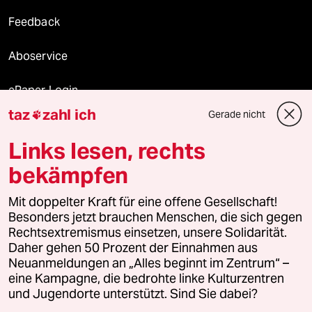
Feedback
Aboservice
ePaper Login
taz
zahl ich
Gerade nicht

Downloads für Abonnierende
Links lesen, rechts
bekämpfen
© 2026 taz Verlags und Vertriebs GmbH
Mit doppelter Kraft für eine offene Gesellschaft!
Alle Rechte vorbehalten. Bei rechtlichen Fragen oder für Genehmigungen
wenden Sie sich bitte an
lizenzen@taz.de
Besonders jetzt brauchen Menschen, die sich gegen
Rechtsextremismus einsetzen, unsere Solidarität.
Daher gehen 50 Prozent der Einnahmen aus
Feedback
Redaktionsstatut
Kommune-Richtlinien
KI-
Neuanmeldungen an „Alles beginnt im Zentrum“ –
eine Kampagne, die bedrohte linke Kulturzentren
Leitlinie
Informant
Datenschutz
Impressum
AGB
und Jugendorte unterstützt. Sind Sie dabei?