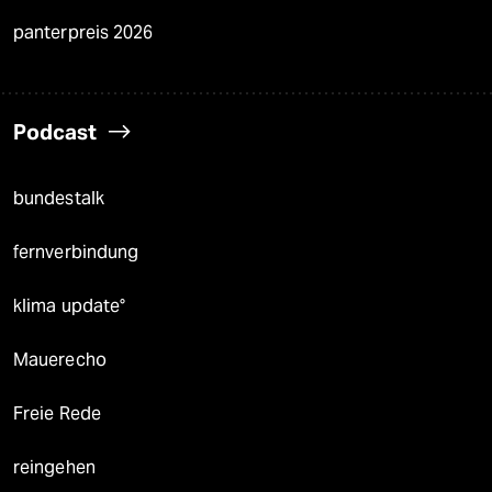
panterpreis 2026
Podcast
bundestalk
fernverbindung
klima update°
Mauerecho
Freie Rede
reingehen