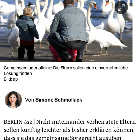
berlin
nord
wahrheit
verlag
verlag
veranstaltungen
Gemeinsam oder alleine: Die Eltern sollen eine einvernehmliche
Lösung finden
shop
Bild: ap
fragen & hilfe
Von
Simone Schmollack
unterstützen
abo
BERLIN
taz
| Nicht miteinander verheiratete Eltern
genossenschaft
sollen künftig leichter als bisher erklären können,
dass sie das gemeinsame Sorgerecht ausüben