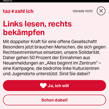
Nord
taz
zahl ich
Gerade nicht

Wahrheit
Links lesen, rechts
bekämpfen
Themen
Mit doppelter Kraft für eine offene Gesellschaft!
Besonders jetzt brauchen Menschen, die sich gegen
Nahost-Konflikt
Rechtsextremismus einsetzen, unsere Solidarität.
Daher gehen 50 Prozent der Einnahmen aus
USA unter Trump
Neuanmeldungen an „Alles beginnt im Zentrum“ –
eine Kampagne, die bedrohte linke Kulturzentren
Gewalt gegen Frauen
und Jugendorte unterstützt. Sind Sie dabei?

Hitze
Ja, ich will
Surfen
Schon dabei!