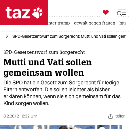

taz zahl ich
nahost-konflikt
usa unter trump
gewalt gegen frauen
hitze

taz zahl ich
nd
SPD-Gesetzentwurf zum Sorgerecht: Mutti und Vati sollen geme
taz zahl ich
themen
SPD-Gesetzentwurf zum Sorgerecht
Mutti und Vati sollen
politik
gemeinsam wollen
öko
Die SPD hat ein Gesetz zum Sorgerecht für ledige
Eltern entworfen. Die sollen leichter als bisher
gesellschaft
erklären können, wenn sie sich gemeinsam für das
Kind sorgen wollen.
kultur
sport
8.2.2012
8:32 Uhr
teilen