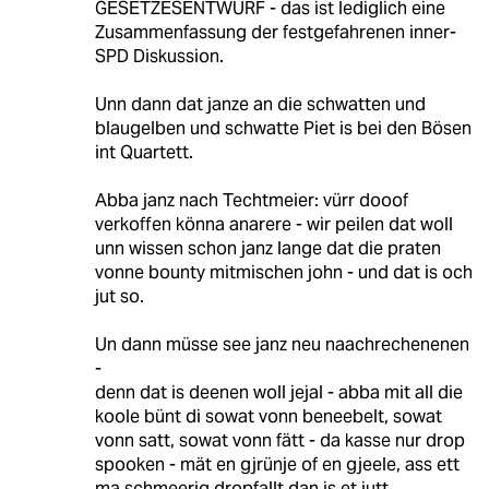
GESETZESENTWURF - das ist lediglich eine
Zusammenfassung der festgefahrenen inner-
SPD Diskussion.
Unn dann dat janze an die schwatten und
blaugelben und schwatte Piet is bei den Bösen
int Quartett.
Abba janz nach Techtmeier: vürr dooof
verkoffen könna anarere - wir peilen dat woll
unn wissen schon janz lange dat die praten
vonne bounty mitmischen john - und dat is och
jut so.
Un dann müsse see janz neu naachrechenenen
-
denn dat is deenen woll jejal - abba mit all die
koole bünt di sowat vonn beneebelt, sowat
vonn satt, sowat vonn fätt - da kasse nur drop
spooken - mät en gjrünje of en gjeele, ass ett
ma schmeerig dropfallt dan is et jutt.