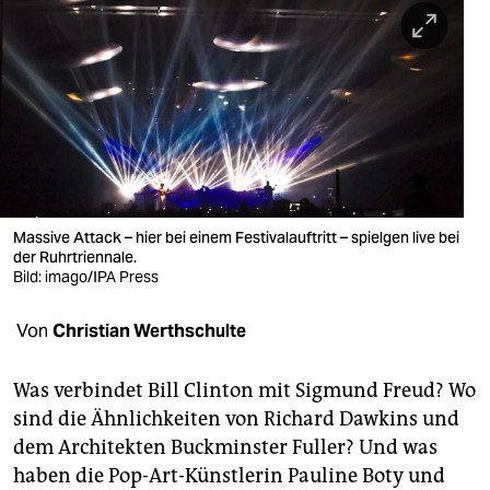
berlin
nord
wahrheit
verlag
verlag
veranstaltungen
Massive Attack – hier bei einem Festivalauftritt – spielgen live bei
der Ruhrtriennale.
shop
Bild: imago/IPA Press
fragen & hilfe
Von
Christian Werthschulte
unterstützen
Was verbindet Bill Clinton mit Sigmund Freud? Wo
abo
sind die Ähnlichkeiten von Richard Dawkins und
dem Architekten Buckminster Fuller? Und was
genossenschaft
haben die Pop-Art-Künstlerin Pauline Boty und