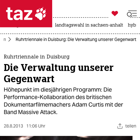

taz zahl ich
niedrigwasser
rente
landtagswahl in sachsen-anhalt
hybri

taz zahl ich
ilm
Ruhrtriennale in Duisburg: Die Verwaltung unserer Gegenwart
taz zahl ich
themen
Ruhrtriennale in Duisburg
Die Verwaltung unserer
politik
Gegenwart
öko
Höhepunkt im diesjährigen Programm: Die
Performance-Kollaboration des britischen
gesellschaft
Dokumentarfilmemachers Adam Curtis mit der
Band Massive Attack.
kultur
sport
28.8.2013
11:06 Uhr
teilen