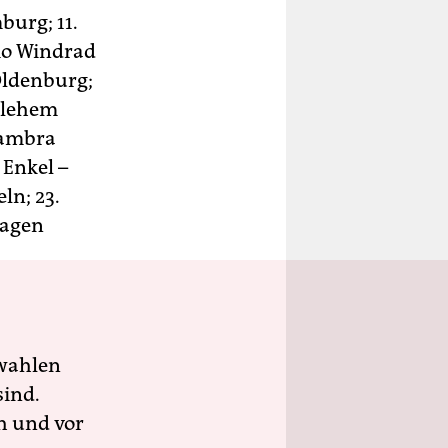
burg; 11.
amo Windrad
Oldenburg;
thlehem
hambra
 Enkel –
ln; 23.
Hagen
wahlen
sind.
h und vor