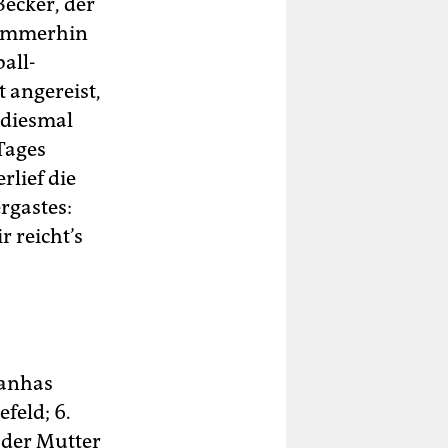
Becker, der
. Immerhin
all-
t angereist,
r diesmal
Tages
rlief die
rgastes:
r reicht’s
ranhas
feld; 6.
e der Mutter