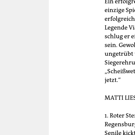
Ein erfolgr
einzige Spi
erfolgreich
Legende Via
schlug er e
sein. Gewo
ungetrübt 
Siegerehru
„Scheißwett
jetzt.“
MATTI LIE
1. Roter S
Regensburg;
Senile kick