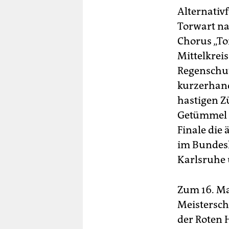
berlin
Alternativf
nord
Torwart na
Chorus „To
wahrheit
Mittelkrei
verlag
Regenschut
kurzerhand
verlag
hastigen Z
veranstaltungen
Getümmel g
Finale die
shop
im Bundesl
fragen & hilfe
Karlsruhe u
unterstützen
Zum 16. Ma
abo
Meistersch
genossenschaft
der Roten H