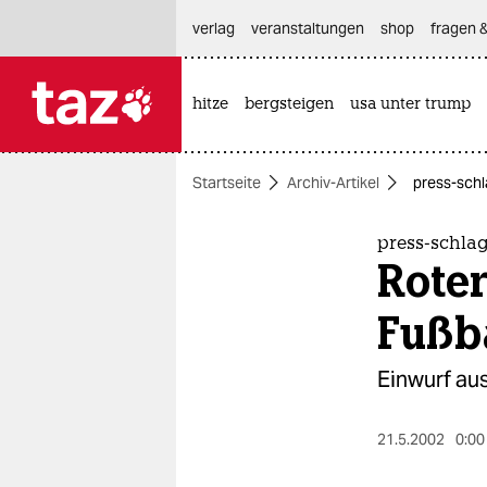
hautnavigation anspringen
hauptinhalt anspringen
footer anspringen
verlag
veranstaltungen
shop
fragen &
hitze
bergsteigen
usa unter trump

taz zahl ich
taz zahl ich
Startseite
Archiv-Artikel
press-schl
themen
politik
press-schla
Roter
öko
Fußb
gesellschaft
Einwurf au
kultur
sport
21.5.2002
0:00