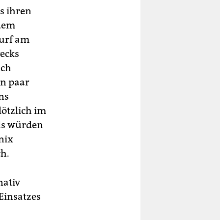
ms ihren
 dem
wurf am
wecks
ich
in paar
ns
lötzlich im
als würden
nix
ch.
nativ
Einsatzes