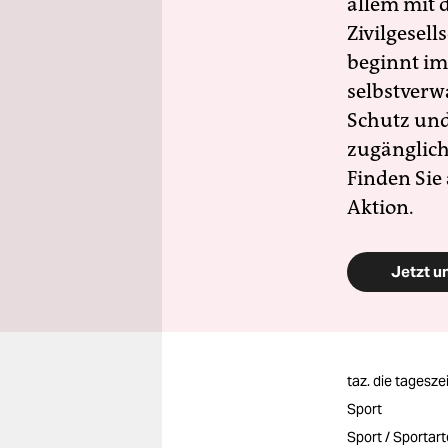
allem mit d
Zivilgesell
beginnt im
selbstverw
Schutz und 
zugänglich
Finden Sie
Aktion.
Jetzt u
taz. die tagesze
Sport
Sport / Sportar