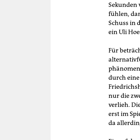
Sekunden vo
fühlen, dan
Schuss in 
ein Uli Ho
Für beträch
alternativ
phänomena
durch eine
Friedrichs
nur die zwe
verlieh. D
erst im Sp
da allerdin