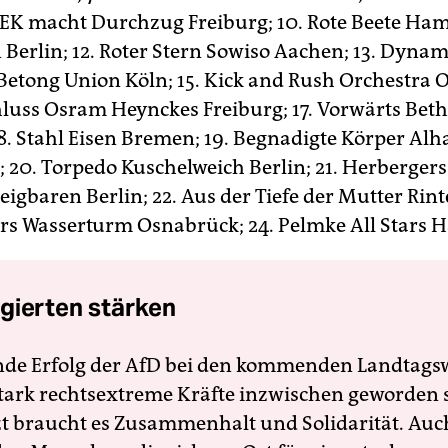
 SEK macht Durchzug Freiburg; 10. Rote Beete Ham
 Berlin; 12. Roter Stern Sowiso Aachen; 13. Dyn
. Betong Union Köln; 15. Kick and Rush Orchestra 
hluss Osram Heynckes Freiburg; 17. Vorwärts Be
18. Stahl Eisen Bremen; 19. Begnadigte Körper Al
 20. Torpedo Kuschelweich Berlin; 21. Herbergers
igbaren Berlin; 22. Aus der Tiefe der Mutter Rinte
s Wasserturm Osnabrück; 24. Pelmke All Stars 
gierten stärken
nde Erfolg der AfD bei den kommenden Landtags
 stark rechtsextreme Kräfte inzwischen geworden 
zt braucht es Zusammenhalt und Solidarität. Auc