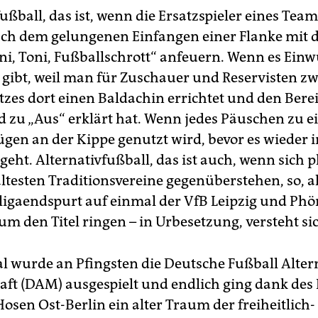
ußball, das ist, wenn die Ersatzspieler eines Tea
ch dem gelungenen Einfangen einer Flanke mit
ni, Toni, Fußballschrott“ anfeuern. Wenn es Ein
s gibt, weil man für Zuschauer und Reservisten z
zes dort einen Baldachin errichtet und den Bere
 zu „Aus“ erklärt hat. Wenn jedes Päuschen zu e
ügen an der Kippe genutzt wird, bevor es wieder i
eht. Alternativfußball, das ist auch, wenn sich p
 ältesten Traditionsvereine gegenüberstehen, so, 
igaendspurt auf einmal der VfB Leipzig und Phö
m den Titel ringen – in Urbesetzung, versteht si
l wurde an Pfingsten die Deutsche Fußball Alter
aft (DAM) ausgespielt und endlich ging dank des 
osen Ost-Berlin ein alter Traum der freiheitlich-