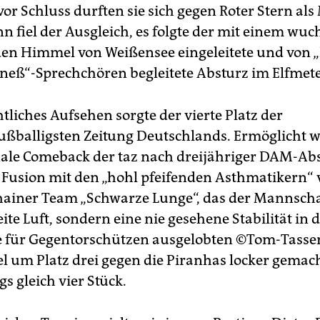
r Schluss durften sie sich gegen Roter Stern als
n fiel der Ausgleich, es folgte der mit einem wuc
den Himmel von Weißensee eingeleitete und von „
eneß“-Sprechchören begleitete Absturz im Elfmet
tliches Aufsehen sorgte der vierte Platz der
fußballigsten Zeitung Deutschlands. Ermöglicht 
le Comeback der taz nach dreijähriger DAM-Ab
 Fusion mit den „hohl pfeifenden Asthmatikern“
hainer Team „Schwarze Lunge“, das der Mannscha
ite Luft, sondern eine nie gesehene Stabilität in
ie für Gegentorschützen ausgelobten ©Tom-Tass
iel um Platz drei gegen die Piranhas locker gemac
gs gleich vier Stück.