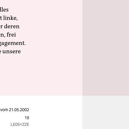
lles
 linke,
ür deren
n, frei
ngagement.
e unsere
vom
21.05.2002
19
LE05
+ZZE