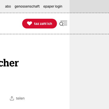
abo
genossenschaft
epaper login

taz zahl ich
taz zahl ich
cher
teilen