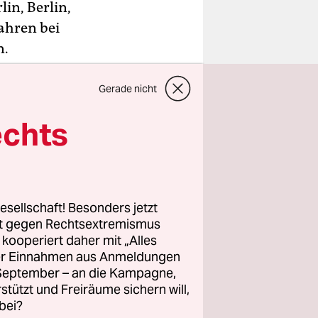
in, Berlin,
jahren bei
n.
im
Gerade nicht
der ganz im
echts
 ihr 20-
ige
ynamo
n
esellschaft! Besonders jetzt
rt gegen Rechtsextremismus
Jahr
z kooperiert daher mit „Alles
en
ller Einnahmen aus Anmeldungen
. September – an die Kampagne,
rstützt und Freiräume sichern will,
 In Berlin
bei?