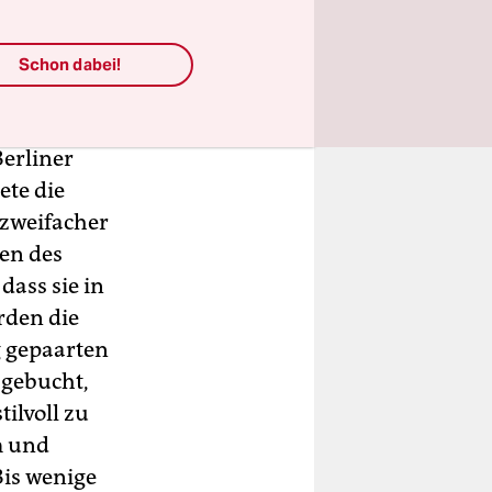
 Teams und
Schon dabei!
r nicht
es
Berliner
ete die
 zweifacher
ten des
dass sie in
rden die
g gepaarten
 gebucht,
tilvoll zu
m und
Bis wenige