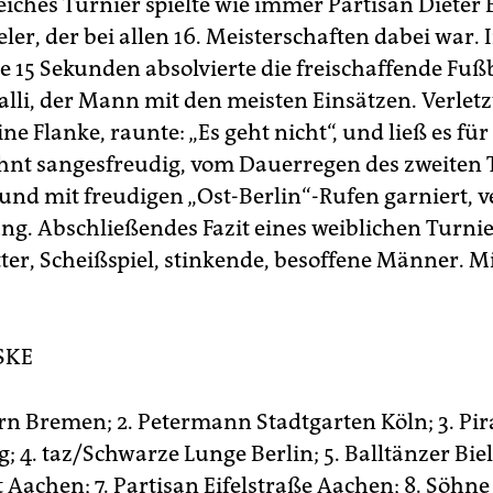
eiches Turnier spielte wie immer Partisan Dieter 
eler, der bei allen 16. Meisterschaften dabei war
e 15 Sekunden absolvierte die freischaffende Fußb
lli, der Mann mit den meisten Einsätzen. Verletz
ine Flanke, raunte: „Es geht nicht“, und ließ es fü
hnt sangesfreudig, vom Dauerregen des zweiten 
und mit freudigen „Ost-Berlin“-Rufen garniert, ve
ng. Abschließendes Fazit eines weiblichen Turnie
er, Scheißspiel, stinkende, besoffene Männer. Mi
SKE
tern Bremen; 2. Petermann Stadtgarten Köln; 3. Pi
 4. taz/Schwarze Lunge Berlin; 5. Balltänzer Biele
t Aachen; 7. Partisan Eifelstraße Aachen; 8. Söhn