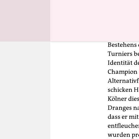
Dass ausge
in der Ver
unbedingt 
Bestehens d
Turniers b
Identität 
Champion au
Alternativ
schicken H
Kölner die
Dranges nac
dass er mit
entfleuche
wurden pro