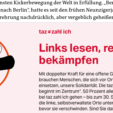
nsten Kickerbewegung der Welt in Erfüllung. „Berl
nach Berlin“, hatte es seit den frühen Neunziger
erehrung nachdrücklich, aber vergeblich geheiße
taz
zahl ich
en letzten Jahren gewisse Signale des Umbruchs 

fußball zu spüren gewesen, stand diese DAM wie
Links lesen, r
r Tradition. Gleich zwei Mannschaften feiern 2002
biläum, Partisan Eifelstraße aus Aachen, als einz
bekämpfen
 bei allen 16 Meisterschaften vertreten, und D
s Kassel, in den 80er-Jahren vor allem durch de
Mit doppelter Kraft für eine offene G
en Streit mit dem DFB über die Zulässigkeit des
brauchen Menschen, die sich vor O
ens zu Berühmtheit gelangt. Wie in jedem WM-
einsetzen, unsere Solidarität. Die ta
et Dynamo Ende Juni seine Bolz-WM, Bewerbung
beginnt im Zentrum“. 50 Prozent a
bei taz zahl ich gehen – bis zum 30
erter Teams werden noch entgegengenommen
die linke, selbstverwaltete Orte unte
onen auf der Website
www.dynamo-windrad.de
).
bevor sie verschwinden. Sind Sie da
ie Windräder einen honorigen 13. Rang.