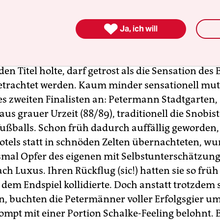

rechnet der Rote Stern Bremen, das älteste aller
Ja, ich will
gangenheit zwar durch hohe Sympathiewerte, abe
sportliche Triumphe aufgefallen, im 28. Jahr sein
en Titel holte, darf getrost als die Sensation des 
etrachtet werden. Kaum minder sensationell mut
des zweiten Finalisten an: Petermann Stadtgarten,
s grauer Urzeit (88/89), traditionell die Snobis
fußballs. Schon früh dadurch auffällig geworden, 
otels statt in schnöden Zelten übernachteten, wu
smal Opfer des eigenen mit Selbstunterschätzun
h Luxus. Ihren Rückflug (sic!) hatten sie so früh
 dem Endspiel kollidierte. Doch anstatt trotzdem s
n, buchten die Petermänner voller Erfolgsgier u
mpt mit einer Portion Schalke-Feeling belohnt. 