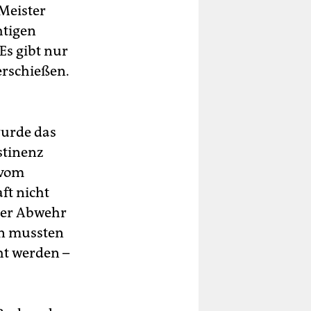
 Meister
htigen
Es gibt nur
erschießen.
wurde das
stinenz
 vom
ft nicht
 der Abwehr
en mussten
ht werden –