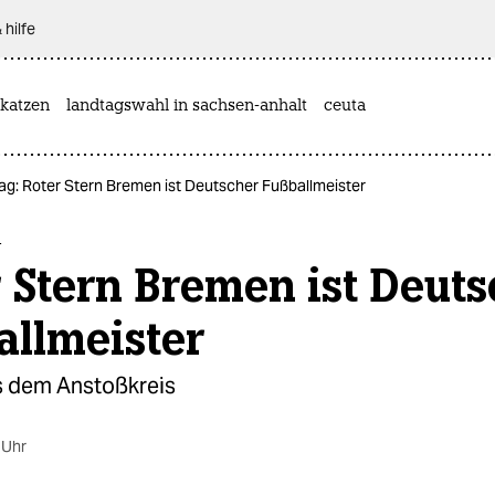
 hilfe
katzen
landtagswahl in sachsen-anhalt
ceuta
ag: Roter Stern Bremen ist Deutscher Fußballmeister
g
 Stern Bremen ist Deuts
allmeister
s dem Anstoßkreis
 Uhr