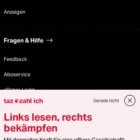
Anzeigen
Fragen & Hilfe
Feedback
Aboservice
ePaper Login
taz
zahl ich
Gerade nicht

Downloads für Abonnierende
Links lesen, rechts
bekämpfen
© 2026 taz Verlags und Vertriebs GmbH
Alle Rechte vorbehalten. Bei rechtlichen Fragen oder für Genehmigungen