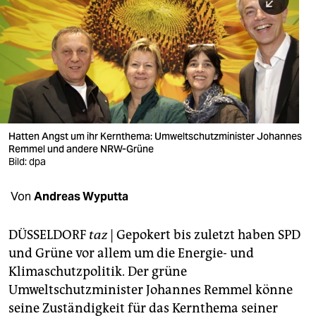
berlin
nord
wahrheit
verlag
verlag
Hatten Angst um ihr Kernthema: Umweltschutzminister Johannes
Remmel und andere NRW-Grüne
veranstaltungen
Bild: dpa
shop
Von
Andreas Wyputta
fragen & hilfe
unterstützen
DÜSSELDORF
taz
| Gepokert bis zuletzt haben SPD
und Grüne vor allem um die Energie- und
abo
Klimaschutzpolitik. Der grüne
Umweltschutzminister Johannes Remmel könne
genossenschaft
seine Zuständigkeit für das Kernthema seiner