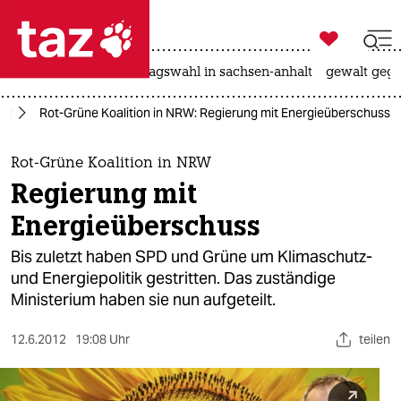

taz zahl ich
nahost-konflikt
landtagswahl in sachsen-anhalt
gewalt gege

taz zahl ich
nd
Rot-Grüne Koalition in NRW: Regierung mit Energieüberschuss
taz zahl ich
themen
Rot-Grüne Koalition in NRW
Regierung mit
politik
Energieüberschuss
öko
Bis zuletzt haben SPD und Grüne um Klimaschutz-
und Energiepolitik gestritten. Das zuständige
gesellschaft
Ministerium haben sie nun aufgeteilt.
kultur
12.6.2012
19:08 Uhr
teilen
sport