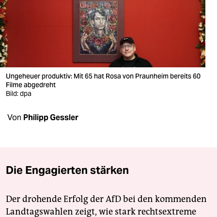
berlin
nord
wahrheit
verlag
Ungeheuer produktiv: Mit 65 hat Rosa von Praunheim bereits 60
verlag
Filme abgedreht
Bild: dpa
veranstaltungen
Von
Philipp Gessler
shop
fragen & hilfe
unterstützen
Die Engagierten stärken
abo
Der drohende Erfolg der AfD bei den kommenden
genossenschaft
Landtagswahlen zeigt, wie stark rechtsextreme