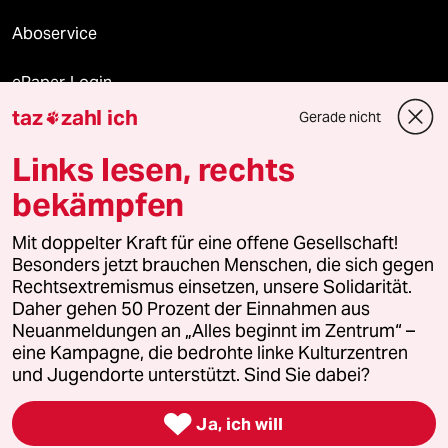
Aboservice
ePaper Login
taz
zahl ich
Gerade nicht

Downloads für Abonnierende
Links lesen, rechts
bekämpfen
© 2026 taz Verlags und Vertriebs GmbH
Mit doppelter Kraft für eine offene Gesellschaft!
Alle Rechte vorbehalten. Bei rechtlichen Fragen oder für Genehmigungen
wenden Sie sich bitte an
lizenzen@taz.de
Besonders jetzt brauchen Menschen, die sich gegen
Rechtsextremismus einsetzen, unsere Solidarität.
Daher gehen 50 Prozent der Einnahmen aus
Feedback
Redaktionsstatut
Kommune-Richtlinien
KI-
Neuanmeldungen an „Alles beginnt im Zentrum“ –
eine Kampagne, die bedrohte linke Kulturzentren
Leitlinie
Informant
Datenschutz
Impressum
AGB
und Jugendorte unterstützt. Sind Sie dabei?
Seitenwende
Einwilligungen widerrufen (Ads)

Ja, ich will