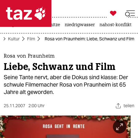

taz zahl ich
krieg in der ukraine
hitze
niedrigwasser
nahost-konflikt

taz zahl ich
e
Kultur
Film
Rosa von Praunheim: Liebe, Schwanz und Film
taz zahl ich
themen
Rosa von Praunheim
Liebe, Schwanz und Film
politik
Seine Tante nervt, aber die Dokus sind klasse: Der
öko
schwule Filmemacher Rosa von Praunheim ist 65
Jahre alt geworden.
gesellschaft
25.11.2007
2:00 Uhr
teilen
kultur
sport