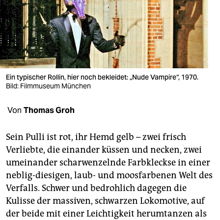
berlin
nord
wahrheit
verlag
Ein typischer Rollin, hier noch bekleidet: „Nude Vampire“, 1970.
verlag
Bild: Filmmuseum München
veranstaltungen
Von
Thomas Groh
shop
Sein Pulli ist rot, ihr Hemd gelb – zwei frisch
fragen & hilfe
Verliebte, die einander küssen und necken, zwei
umeinander scharwenzelnde Farbkleckse in einer
unterstützen
neblig-diesigen, laub- und moosfarbenen Welt des
abo
Verfalls. Schwer und bedrohlich dagegen die
Kulisse der massiven, schwarzen Lokomotive, auf
genossenschaft
der beide mit einer Leichtigkeit herumtanzen als