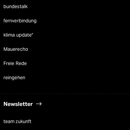
bundestalk
fernverbindung
klima update°
Mauerecho
Freie Rede
reingehen
Newsletter
team zukunft