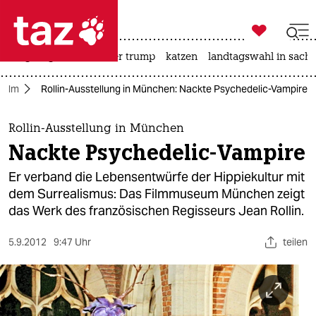

taz zahl ich
bergsteigen
usa unter trump
katzen
landtagswahl in sachs

taz zahl ich
Film
Rollin-Ausstellung in München: Nackte Psychedelic-Vampire
taz zahl ich
themen
Rollin-Ausstellung in München
Nackte Psychedelic-Vampire
politik
Er verband die Lebensentwürfe der Hippiekultur mit
öko
dem Surrealismus: Das Filmmuseum München zeigt
das Werk des französischen Regisseurs Jean Rollin.
gesellschaft
5.9.2012
9:47 Uhr
teilen
kultur
sport