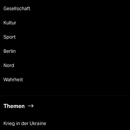
berlin
Gesellschaft
nord
Kultur
wahrheit
Sport
verlag
verlag
Berlin
veranstaltungen
Nord
shop
Wahrheit
fragen & hilfe
unterstützen
Themen
abo
genossenschaft
Krieg in der Ukraine