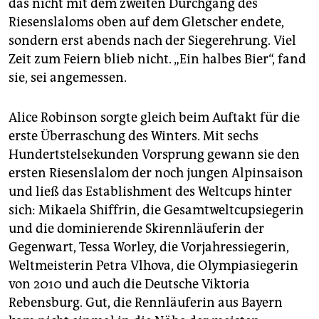
das nicht mit dem zweiten Durchgang des
epaper login
Riesenslaloms oben auf dem Gletscher endete,
sondern erst abends nach der Siegerehrung. Viel
Zeit zum Feiern blieb nicht. „Ein halbes Bier“, fand
sie, sei angemessen.
Alice Robinson sorgte gleich beim Auftakt für die
erste Überraschung des Winters. Mit sechs
Hundertstelsekunden Vorsprung gewann sie den
ersten Riesenslalom der noch jungen Alpinsaison
und ließ das Establishment des Weltcups hinter
sich: Mikaela Shiffrin, die Gesamtweltcupsiegerin
und die dominierende Skirennläuferin der
Gegenwart, Tessa Worley, die Vorjahressiegerin,
Weltmeisterin Petra Vlhova, die Olympiasiegerin
von 2010 und auch die Deutsche Viktoria
Rebensburg. Gut, die Rennläuferin aus Bayern