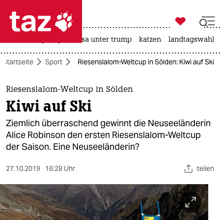

taz zahl ich
hitze
bergsteigen
usa unter trump
katzen
landtagswahl i

taz zahl ich
Startseite
Sport
Riesenslalom-Weltcup in Sölden: Kiwi auf Ski
taz zahl ich
themen
Riesenslalom-Weltcup in Sölden
Kiwi auf Ski
politik
Ziemlich überraschend gewinnt die Neuseeländerin
öko
Alice Robinson den ersten Riesenslalom-Weltcup
der Saison. Eine Neuseeländerin?
gesellschaft
27.10.2019
16:28 Uhr
teilen
kultur
sport