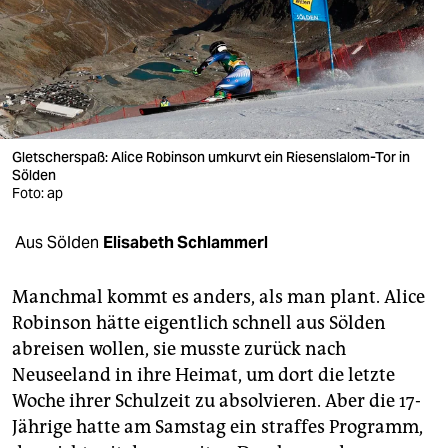
berlin
nord
wahrheit
verlag
Gletscherspaß: Alice Robinson umkurvt ein Riesenslalom-Tor in
Sölden
verlag
Foto: ap
veranstaltungen
Aus Sölden
Elisabeth Schlammerl
shop
fragen & hilfe
Manchmal kommt es anders, als man plant. Alice
Robinson hätte eigentlich schnell aus Sölden
unterstützen
abreisen wollen, sie musste zurück nach
Neuseeland in ihre Heimat, um dort die letzte
abo
Woche ihrer Schulzeit zu absolvieren. Aber die 17-
genossenschaft
Jährige hatte am Samstag ein straffes Programm,