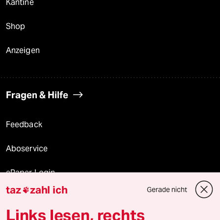
Kantine
Shop
Anzeigen
Fragen & Hilfe
Feedback
Aboservice
ePaper Login
taz
zahl ich
Gerade nicht

Downloads für Abonnierende
Links lesen, rechts