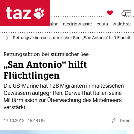

taz zahl ich
hitze
krieg in der ukraine
niedrigwasser
ceuta
waldbrän

taz zahl ich
pa
Rettungsaktion bei stürmischer See: „San Antonio“ hilft Flüchtli
taz zahl ich
themen
Rettungsaktion bei stürmischer See
„San Antonio“ hilft
politik
Flüchtlingen
öko
Die US-Marine hat 128 Migranten in maltesischen
Gewässern aufgegriffen. Derweil hat Italien seine
gesellschaft
Militärmission zur Überwachung des Mittelmeers
verstärkt.
kultur
sport
17.10.2013
15:48 Uhr
teilen