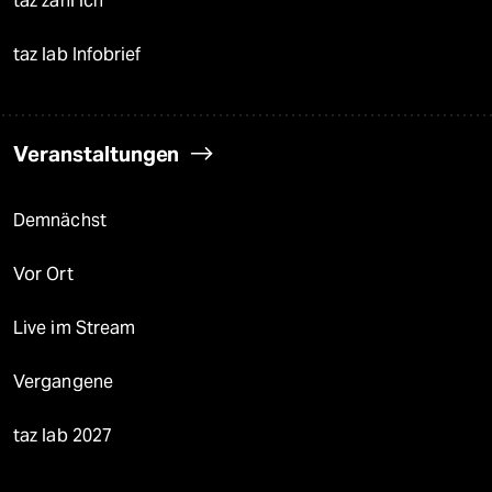
taz zahl ich
taz lab Infobrief
Veranstaltungen
Demnächst
Vor Ort
Live im Stream
Vergangene
taz lab 2027