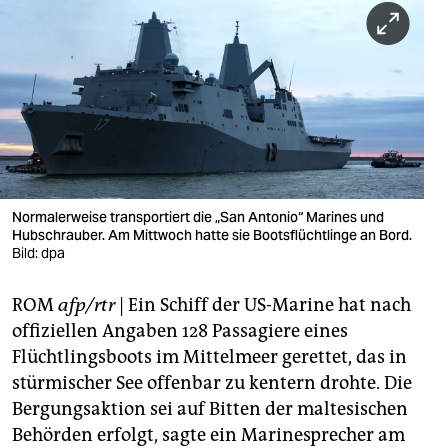
berlin
nord
wahrheit
verlag
verlag
veranstaltungen
Normalerweise transportiert die „San Antonio“ Marines und
Hubschrauber. Am Mittwoch hatte sie Bootsflüchtlinge an Bord.
Bild: dpa
shop
fragen & hilfe
ROM
afp/rtr
| Ein Schiff der US-Marine hat nach
offiziellen Angaben 128 Passagiere eines
unterstützen
Flüchtlingsboots im Mittelmeer gerettet, das in
abo
stürmischer See offenbar zu kentern drohte. Die
Bergungsaktion sei auf Bitten der maltesischen
genossenschaft
Behörden erfolgt, sagte ein Marinesprecher am