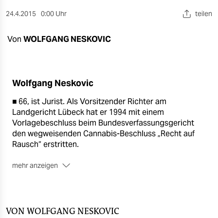
berlin
24.4.2015
0:00 Uhr
teilen
nord
Von
WOLFGANG NESKOVIC
wahrheit
verlag
Wolfgang Neskovic
verlag
■ 66, ist Jurist. Als Vorsitzender Richter am
veranstaltungen
Landgericht Lübeck hat er 1994 mit einem
Vorlagebeschluss beim Bundesverfassungsgericht
shop
den wegweisenden Cannabis-Beschluss „Recht auf
fragen & hilfe
Rausch“ erstritten.
unterstützen
mehr anzeigen
■ Der besagt, dass der Besitz geringer Mengen
abo
Cannabis zum Eigenverbrauch im Regelfall straffrei
bleibt.
genossenschaft
VON
WOLFGANG NESKOVIC
■ 2005 bis 2013 saß Neskovic (parteilos) als Mitglied