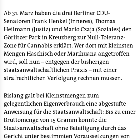
epaper login
der Linkspartei im Bundestag. Zuvor war er Richter
am Bundesgerichtshof.
(plu)
Ab 31. März haben die drei Berliner CDU-
Senatoren Frank Henkel (Inneres), Thomas
Heilmann (Justiz) und Mario Czaja (Soziales) den
Görlitzer Park in Kreuzberg zur Null-Toleranz-
Zone für Cannabis erklärt. Wer dort mit kleinsten
Mengen Haschisch oder Marihuana angetroffen
wird, soll nun – entgegen der bisherigen
staatsanwaltschaftlichen Praxis – mit einer
strafrechtlichen Verfolgung rechnen müssen.
Bislang galt bei Kleinstmengen zum
gelegentlichen Eigenverbrauch eine abgestufte
Anweisung für die Staatsanwaltschaft: Bis zu einer
Bruttomenge von 15 Gramm konnte die
Staatsanwaltschaft ohne Beteiligung durch das
Gericht unter bestimmten Voraussetzungen von