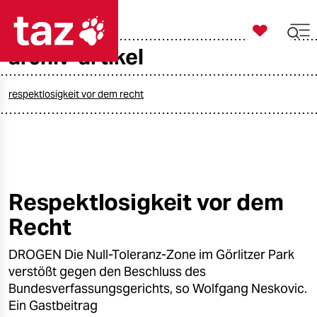

taz zahl ich
archiv-artikel

taz zahl ich
taz zahl ich
respektlosigkeit vor dem recht
themen
politik
öko
Respektlosigkeit vor dem
Recht
gesellschaft
DROGEN Die Null-Toleranz-Zone im Görlitzer Park
kultur
verstößt gegen den Beschluss des
sport
Bundesverfassungsgerichts, so Wolfgang Neskovic.
Ein Gastbeitrag