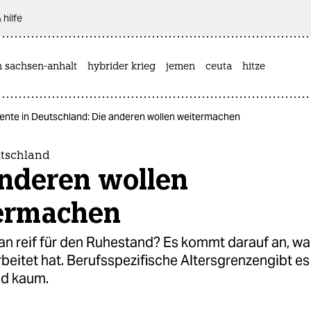
 hilfe
n sachsen-anhalt
hybrider krieg
jemen
ceuta
hitze
ente in Deutschland: Die anderen wollen weitermachen
utschland
anderen wollen
ermachen
an reif für den Ruhestand? Es kommt darauf an, w
beitet hat. Berufsspezifische Altersgrenzengibt es
d kaum.