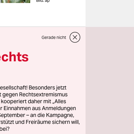
Bild: ap
Gerade nicht
ldi“
echts
erfuhr
,
er empört
chkowsky,
tsgrad,
esellschaft! Besonders jetzt
 nicht.
rt gegen Rechtsextremismus
z kooperiert daher mit „Alles
ller Einnahmen aus Anmeldungen
 Wort:
. September – an die Kampagne,
lsweise
rstützt und Freiräume sichern will,
m sollen
bei?