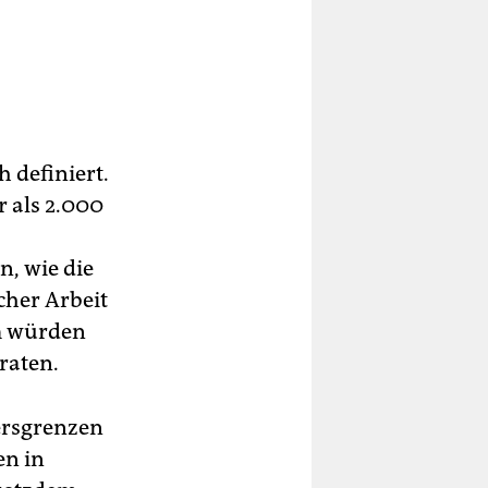
 definiert.
 als 2.000
, wie die
cher Arbeit
em würden
raten.
tersgrenzen
en in