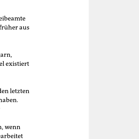
zeibeamte
früher aus
garn,
l existiert
den letzten
 haben.
r
h, wenn
arbeitet