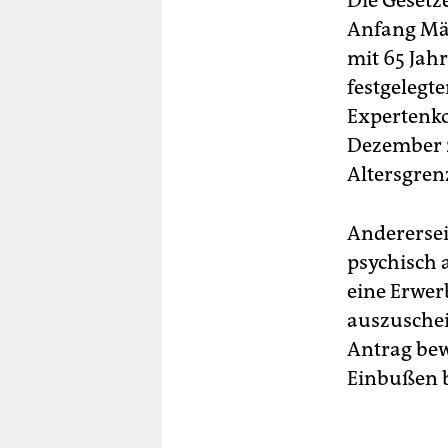
Die Gesetze
Anfang Mär
mit 65 Jahr
festgelegte
Expertenko
Dezember 2
Altersgren
Anderersei
psychisch a
eine Erwer
auszuschei
Antrag bew
Einbußen b