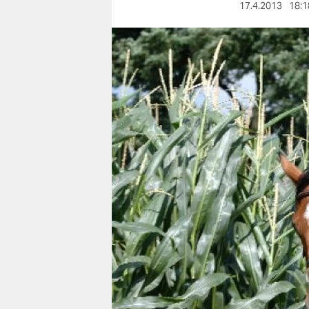
berlin
17.4.2013
18:1
nord
wahrheit
verlag
verlag
veranstaltungen
shop
fragen & hilfe
unterstützen
abo
genossenschaft