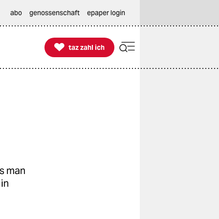
abo
genossenschaft
epaper login

taz zahl ich
taz zahl ich
as man
 in