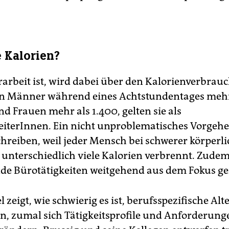
 Kalorien?
arbeit ist, wird dabei über den Kalorienverbrauch
n Männer während eines Achtstundentages mehr
d Frauen mehr als 1.400, gelten sie als
iterInnen. Ein nicht unproblematisches Vorgehen
chreiben, weil jeder Mensch bei schwerer körperli
l unterschiedlich viele Kalorien verbrennt. Zud
nde Bürotätigkeiten weitgehend aus dem Fokus ge
l zeigt, wie schwierig es ist, berufsspezifische Al
ln, zumal sich Tätigkeitsprofile und Anforderung