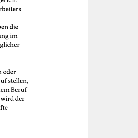
gericht
rbeiters
ben die
ung im
glicher
h oder
uf stellen,
dem Beruf
 wird der
fte