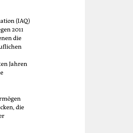
kation (IAQ)
egen 2011
enen die
uflichen
ten Jahren
ie
vermögen
cken, die
er