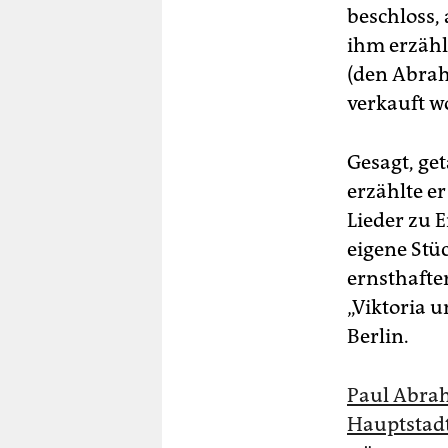
beschloss
ihm erzähl
(den Abrah
verkauft w
Gesagt, ge
erzählte e
Lieder zu 
eigene Stü
ernsthafte
„Viktoria 
Berlin.
Paul Abrah
Hauptstad