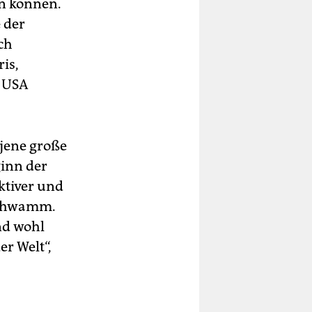
en können.
 der
ch
is,
e USA
 jene große
ginn der
ktiver und
 schwamm.
nd wohl
r Welt“,