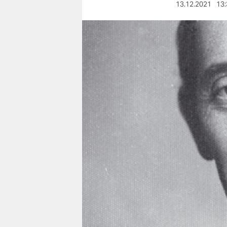
berlin
13.12.2021
13:
nord
wahrheit
verlag
verlag
veranstaltungen
shop
fragen & hilfe
unterstützen
abo
genossenschaft