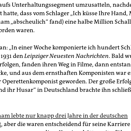
, aufs Unterhaltungssegment umzusatteln, nach
t hatte, dass vom Schlager „Ich küsse Ihre Hand
am „abscheulich“ fand) eine halbe Million Schall
orden waren.
tan: „In einer Woche komponierte ich hundert Schl
r 1931 den
Leipziger Neuesten Nachrichten
. Bald w
Erfolgen, fanden ihren Weg in Filme, dann entsta
cke, und aus dem ernsthaften Komponisten war e
r Operettenkomponist geworden. Der große Erfol
und ihr Husar“ in Deutschland brachte ihn schlie
am lebte nur knapp drei Jahre in der deutschen
t
, aber die waren entscheidend für seine Karriere