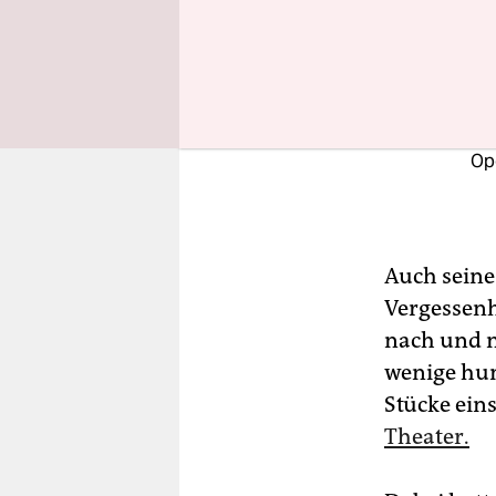
Di
Kla
Ope
Auch seine
Vergessenh
nach und n
wenige hun
Stücke eins
Theater.