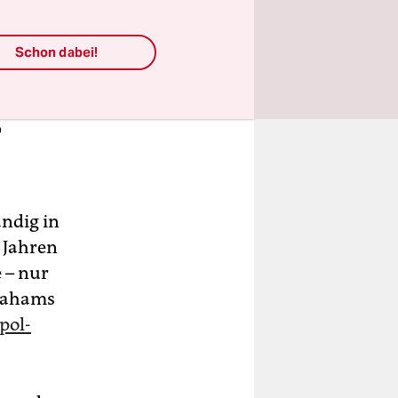
Schon dabei!
o
ändig in
 Jahren
 – nur
brahams
pol-