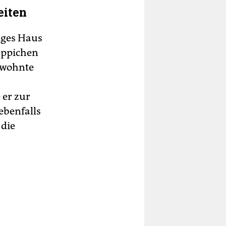
eiten
iges Haus
Teppichen
 wohnte
 er zur
ebenfalls
 die