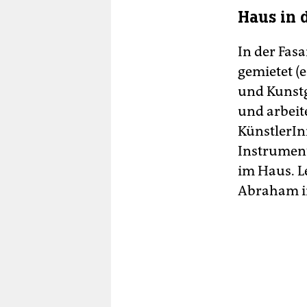
Haus in 
In der Fas
gemietet (
und Kunstg
und arbeit
KünstlerIn
Instrument
im Haus. L
Abraham in