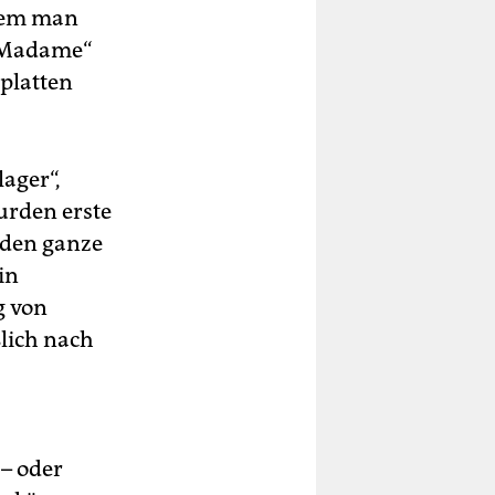
dem man
, Madame“
platten
ager“,
urden erste
nden ganze
in
g von
ßlich nach
 – oder