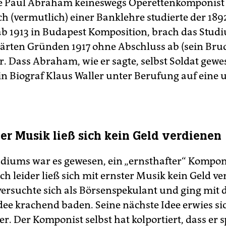
te Paul Abraham keineswegs Operettenkomponist
ch (vermutlich) einer Banklehre studierte der 189
b 1913 in Budapest Komposition, brach das Stud
ärten Gründen 1917 ohne Abschluss ab (sein Brude
. Dass Abraham, wie er sagte, selbst Soldat gewes
ein Biograf Klaus Waller unter Berufung auf eine 
ter Musik ließ sich kein Geld verdienen
tudiums war es gewesen, ein „ernsthafter“ Kompon
h leider ließ sich mit ernster Musik kein Geld ve
rsuchte sich als Börsenspekulant und ging mit d
dee krachend baden. Seine nächste Idee erwies sic
r. Der Komponist selbst hat kolportiert, dass er 