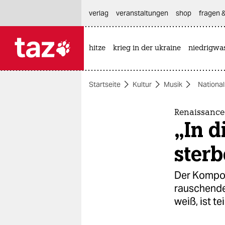
hautnavigation anspringen
hauptinhalt anspringen
footer anspringen
verlag
veranstaltungen
shop
fragen &
hitze
krieg in der ukraine
niedrigwa

taz zahl ich
taz zahl ich
Startseite
Kultur
Musik
National
themen
politik
Renaissance
„In d
öko
ster
gesellschaft
Der Kompon
kultur
rauschende 
weiß, ist te
sport