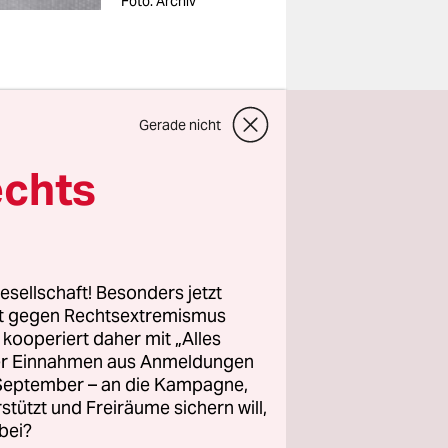
Foto: Archiv
ant der
Gerade nicht
ionslinie
echts
en
ts war
– der
esellschaft! Besonders jetzt
rt gegen Rechtsextremismus
z kooperiert daher mit „Alles
sch-
ller Einnahmen aus Anmeldungen
. September – an die Kampagne,
 berühmt,
rstützt und Freiräume sichern will,
 konnte,
bei?