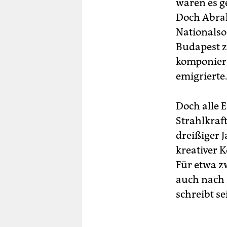
wären es g
Doch Abra
Nationalso
Budapest z
komponierte
emigrierte
Doch alle E
Strahlkraft
dreißiger 
kreativer 
Für etwa z
auch nach 
schreibt se