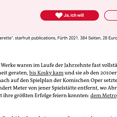

Ja, ich will
e Biografie
us Waller: „Paul Abraham – Der tragische König der Jazz-
rette“. starfruit publications, Fürth 2021. 384 Seiten, 28 Eur
 Werke waren im Laufe der Jahrzehnte fast vollst
eit geraten,
bis Kosky kam
und sie ab den 2010er
ach auf den Spielplan der Komischen Oper setzte
dert Meter von jener Spielstätte entfernt, wo A
t ihre größten Erfolge feiern konnten:
dem Metro