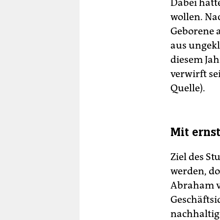
Dabei hat
wollen. Na
Geborene a
aus ungekl
diesem Jahr
verwirft s
Quelle).
Mit erns
Ziel des S
werden, doc
Abraham ve
Geschäftsi
nachhaltige