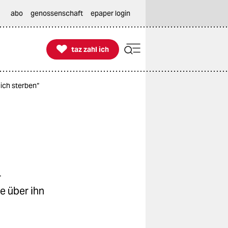
abo
genossenschaft
epaper login

taz zahl ich
taz zahl ich
 ich sterben“
r
e über ihn