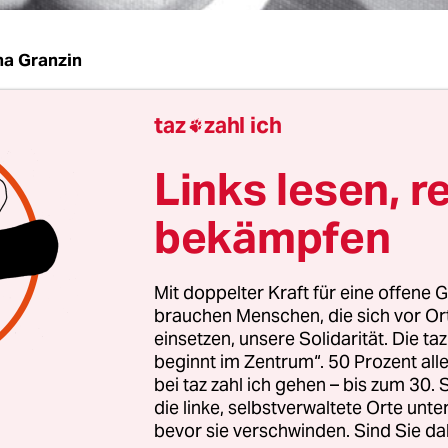
na Granzin
taz
zahl ich
lreichen Verdiensten von Barrie Kosky als Intend

Oper gehört es auch, eine musiktheatrale Tradit
Links lesen, r
bt zu haben, die durch die Machtübernahme der
zialisten brutal durchbrochen worden war. In d
bekämpfen
und frühen dreißiger Jahren des 20. Jahrhunder
ben vielem anderen, ein Mekka der leichten Muse 
Mit doppelter Kraft für eine offene G
brauchen Menschen, die sich vor O
einsetzen, unsere Solidarität. Die ta
erausragenden Protagonisten gehörte der ungari
beginnt im Zentrum“. 50 Prozent a
bei taz zahl ich gehen – bis zum 30
omponist Paul Abraham, der, bis 1933 in Europa
die linke, selbstverwaltete Orte unte
erikanischen Exil künstlerisch nicht durchsetzen
bevor sie verschwinden. Sind Sie da
rankte und nie wieder zu alter Form zurückfand.