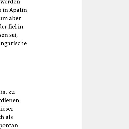
 werden
2 in Apatin
ium aber
r fiel in
en sei,
ungarische
ist zu
rdienen.
ieser
h als
spontan