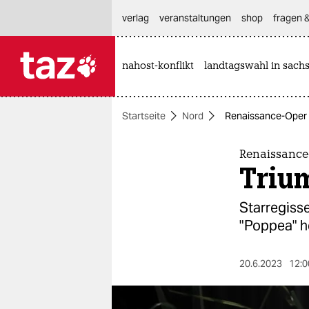
hautnavigation anspringen
hauptinhalt anspringen
footer anspringen
verlag
veranstaltungen
shop
fragen &
nahost-konflikt
landtagswahl in sach

taz zahl ich
taz zahl ich
Startseite
Nord
Renaissance-Oper 
themen
politik
Renaissance
Triu
öko
Starregiss
gesellschaft
"Poppea" h
kultur
20.6.2023
12:0
sport