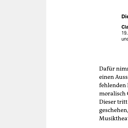
Di
Cl
19.
und
Dafür nimm
einen Auss
fehlenden 
moralisch 
Dieser trit
geschehen,
Musiktheate