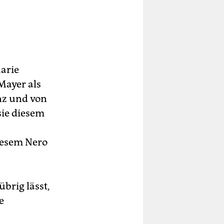
arie
Mayer als
enz und von
sie diesem
diesem Nero
übrig lässt,
e