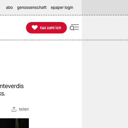
abo
genossenschaft
epaper login

taz zahl ich
taz zahl ich
nteverdis
s.
teilen