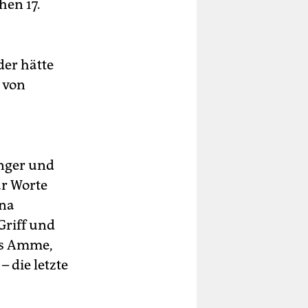
hen 17.
der hätte
 von
änger und
ar Worte
ana
Griff und
as Amme,
 die letzte