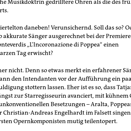
e Musikdoktrin gedrilltere Ohren als die des frü
ts.
Viertelton daneben! Verunsichernd. Soll das so? O
so akkurate Sänger ausgerechnet bei der Premiere
nteverdis „L’Incoronazione di Poppea“ einen
arzen Tag erwischt?
her nicht. Denn so etwas merkt ein erfahrener S
ann den Intendanten vor der Aufführung ein pa
ldigung stottern lassen. Eher ist es so, dass Tatj
ängst zur Starregisseurin avanciert, mit kühnem 
unkonventionellen Besetzungen – Aralta, Poppe
 Christian-Andreas Engelhardt im Falsett singen –
rsten Opernkomponisten mutig teilentopert.