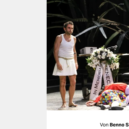
berlin
nord
wahrheit
verlag
verlag
veranstaltungen
shop
fragen & hilfe
unterstützen
abo
genossenschaft
Von
Benno S