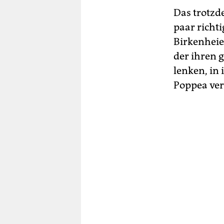
Das trotzde
paar richti
Birkenheier
der ihren g
lenken, in
Poppea verü