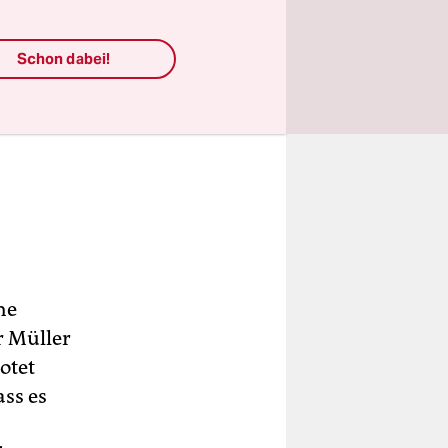
Schon dabei!
he
r Müller
otet
ass es