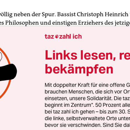
völlig neben der Spur. Bassist Christoph Heinrich 
es Philosophen und einstigen Erziehers des jetzi
ero
barfuß über die Bühne des Theaters am Goet
taz
zahl ich

s abstrakt-zeitloser, aber stark pornokratischer r
ungiert. Hatte er etwa gesoffen?
Links lesen, r
bekämpfen
änkert er rum
, dass Nero gefälligst nicht mit der
soll. Schließlich verdankt er doch – aus Constan
m Alt wehen Würde und Moder der gesamten Gesc
Mit doppelter Kraft für eine offene G
ne Karriere, also seinen Thron, der Zweckheirat m
brauchen Menschen, die sich vor O
einsetzen, unsere Solidarität. Die ta
ter Octavia
beginnt im Zentrum“. 50 Prozent a
bei taz zahl ich gehen – bis zum 30
die linke, selbstverwaltete Orte unte
bevor sie verschwinden. Sind Sie da