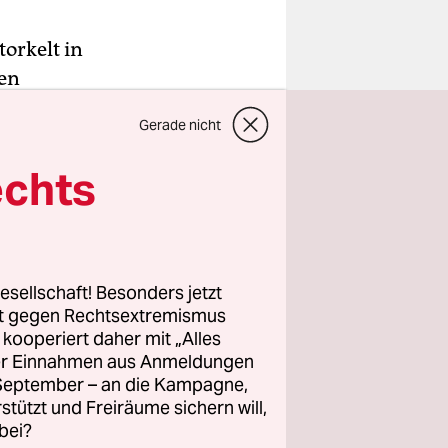
torkelt in
gen
heplatz,
Gerade nicht
ömischer
echts
 sexy Poppea
ze Jaders
hichte
esellschaft! Besonders jetzt
it der
rt gegen Rechtsextremismus
z kooperiert daher mit „Alles
ller Einnahmen aus Anmeldungen
. September – an die Kampagne,
rstützt und Freiräume sichern will,
bei?