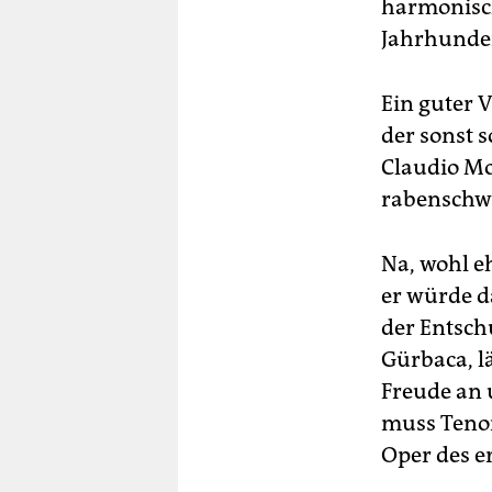
harmonisch
Jahrhunder
Ein guter 
der sonst 
Claudio Mo
rabenschw
Na, wohl e
er würde d
der Entschu
Gürbaca, l
Freude an 
muss Tenor
Oper des e