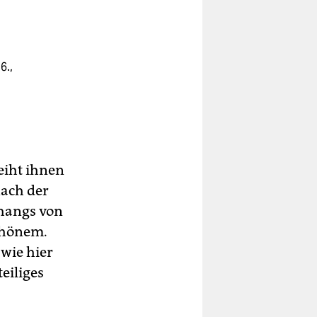
6.,
eiht ihnen
nach der
nhangs von
chönem.
 wie hier
eiliges