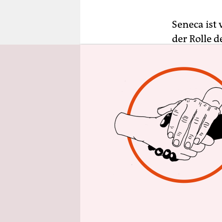
epaper login
Seneca ist 
der Rolle d
Caesaren
N
die hier al
Kaiserhof f
Ständig
st
rummachen 
jenseitige
Roms – sei
Kaisertoch