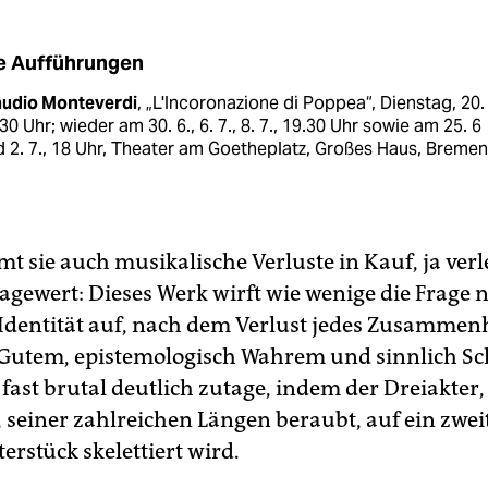
e Aufführungen
audio Monteverdi
, „L'Incoronazione di Poppea“, Dienstag, 20. 
30 Uhr; wieder am 30. 6., 6. 7., 8. 7., 19.30 Uhr sowie am 25. 6
 2. 7., 18 Uhr, Theater am Goetheplatz, Großes Haus, Bremen
t sie auch musikalische Verluste in Kauf, ja verl
agewert: Dieses Werk wirft wie wenige die Frage 
Identität auf, nach dem Verlust jedes Zusamme
Gutem, epistemologisch Wahrem und sinnlich S
t fast brutal deutlich zutage, indem der Dreiakter,
 seiner zahlreichen Längen beraubt, auf ein zweit
rstück skelettiert wird.