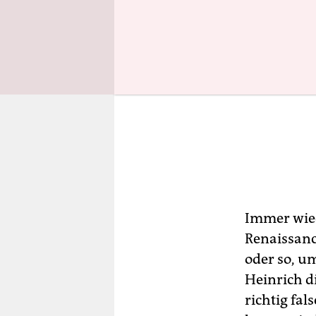
Immer wied
Renaissanc
oder so, u
Heinrich d
richtig fal