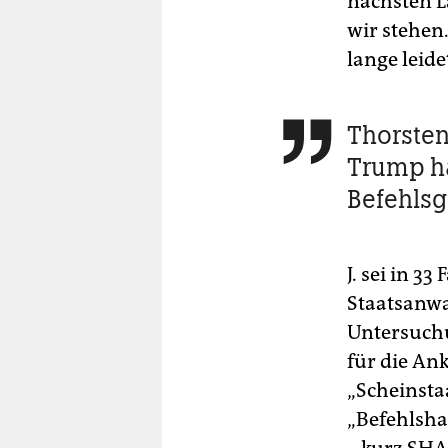
nächsten L
wir stehen
lange leid
Thorsten

Trump h
Befehlsg
J. sei in 3
Staatsanwa
Untersuchu
für die An
„Scheinstaa
„Befehlsha