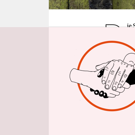
epaper login
D
ie
se
ha
in seinen 
nen folgte
daraufhin 
öffentlich
personenbe
In der SH
keine komp
Bezeichnun
„Oberkomm