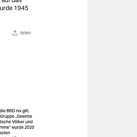
 auf das
wurde 1945
teilen
ie BRD nix gilt:
 Gruppe „Geeinte
tsche Völker und
mme“ wurde 2020
boten