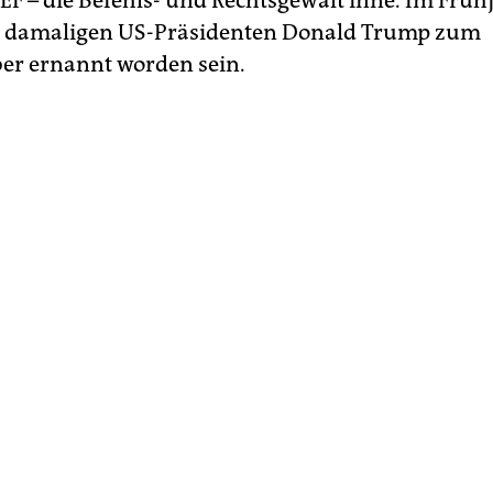
EF – die Befehls- und Rechtsgewalt inne. Im Früh
om damaligen US-Präsidenten Donald Trump zum
er ernannt worden sein.