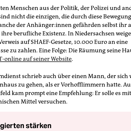
ten Menschen aus der Politik, der Polizei und an
ind nicht die einzigen, die durch diese Bewegun
che der An­hän­ge­r:in­nen gefährden selbst ihr a
ihre berufliche Existenz. In Niedersachsen weiger
erweis auf SHAEF-Gesetze, 10.000 Euro an eine
se zu zahlen. Eine Folge: Die Räumung seine Ha
T-online auf seiner Website
.
mdienst schrieb auch über einen Mann, der sich 
nhaus zu gehen, als er Vorhofflimmern hatte. A
ld kam prompt eine Empfehlung: Er solle es mi
schen Mittel versuchen.
gierten stärken