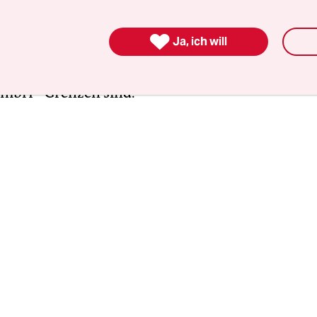
streitkräfte“, das diese 1945 nach der Kapitulatio
allerdings schnell wieder auflösten. Das Reichsi

Ja, ich will
laubt allerdings, das SHAEF bestehe weiter und s
chtsautorität auf deutschem Boden, dessen Grenz
GmbH“-Grenzen sind.