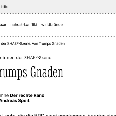
 hilfe
sser
nahost-konflikt
waldbrände
­nen der SHAEF-Szene: Von Trumps Gnaden
e­r:in­nen der SHAEF-Szene
Trumps Gnaden
umne
Der rechte Rand
Andreas Speit