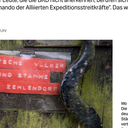
Leute, die die BRD nicht anerkennen, berufen sich
ndo der Alliierten Expeditionsstreitkräfte“. Das 
 Uhr
Wo d
Die
deu
Stä
ver