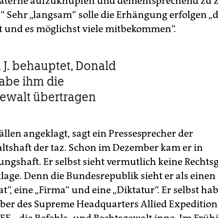
aterne aufzuknüpfen und dementsprechend zu z
.“ Sehr „langsam“ solle die Erhängung erfolgen „
et und es möglichst viele mitbekommen“.
 J. behauptet, Donald
abe ihm die
ewalt übertragen
3 Fällen angeklagt, sagt ein Pressesprecher der
ltshaft der taz. Schon im Dezember kam er in
ngshaft. Er selbst sieht vermutlich keine Recht
klage. Denn die Bundesrepublik sieht er als einen
t“, eine „Firma“ und eine „Diktatur“. Er selbst hab
ber des Supreme Headquarters Allied Expedition