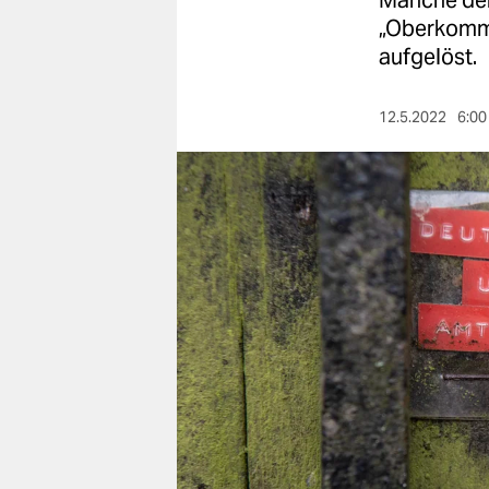
Manche der 
berlin
„Oberkomma
nord
aufgelöst.
wahrheit
12.5.2022
6:00
verlag
verlag
veranstaltungen
shop
fragen & hilfe
unterstützen
abo
genossenschaft