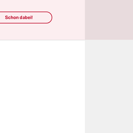
n der
deologie-
Schon dabei!
ei die
en nicht