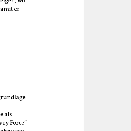
eigen, wo
damit er
sgrundlage
e als
ary Force“