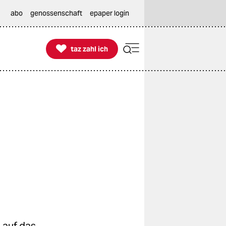
abo
genossenschaft
epaper login

taz zahl ich
taz zahl ich