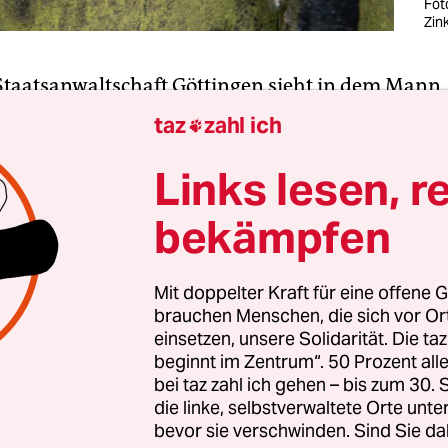
Fot
Zin
 Staatsanwaltschaft Göttingen sieht in dem Mann, 
lbst unironisch „SHAEF-Commander Major“ nenn
taz
zahl ich

rmlosen Spinner. Thorsten J. aus Bad Zwischena
Telegram-Kanälen, in denen ihm bis zu 25.000 Abo
Links lesen, r
n, Todesdrohungen aus. Die Staatsanwaltschaft 
bekämpfen
die Kanäle dicht – und klagte den 54-Jährigen an.
 zu Straftaten aufgerufen und eine gefährdende V
zogene Daten betrieben.
Mit doppelter Kraft für eine offene G
brauchen Menschen, die sich vor O
einsetzen, unsere Solidarität. Die ta
AEF-Szene tummeln sich
Reichs­bür­ge­r:in­nen
. SHA
beginnt im Zentrum“. 50 Prozent a
lette Fantasiebezeichnung. Das Kürzel stammt v
bei taz zahl ich gehen – bis zum 30
g der Alliierten für das 1943 entstandene
die linke, selbstverwaltete Orte unte
bevor sie verschwinden. Sind Sie da
ando/Oberste Hauptquartier der Alliierten