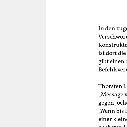
In den zu
Verschwöru
Konstrukte
ist dort d
gibt einen 
Befehlsver
Thorsten J
„Message v
gegen Joch
„Wenn bis 
einer klei