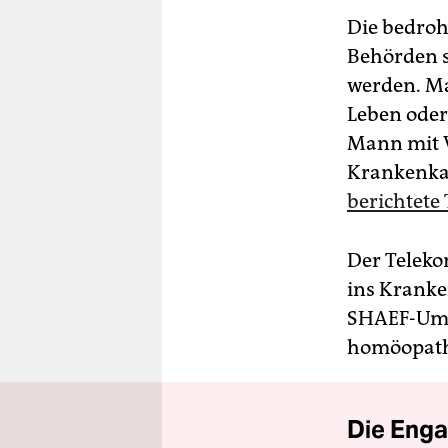
Die bedroh
Behörden s
werden. Man
Leben oder 
Mann mit V
Krankenkas
berichtete 
Der Teleko
ins Kranke
SHAEF-Umfe
homöopathi
Die Enga