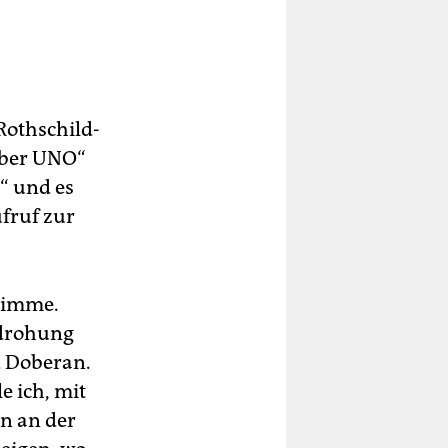
Rothschild-
iber UNO“
“ und es
ufruf zur
Stimme.
sdrohung
d Doberan.
e ich, mit
n an der