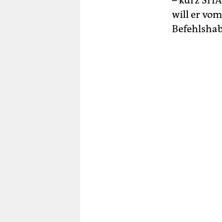
– kurz SHA
will er v
Befehlshab