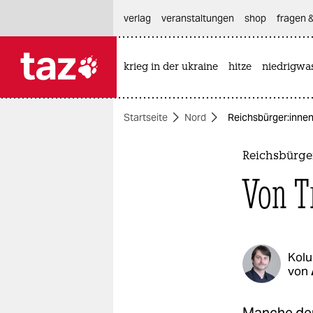
hautnavigation anspringen
hauptinhalt anspringen
footer anspringen
verlag
veranstaltungen
shop
fragen &
krieg in der ukraine
hitze
niedrigwa

taz zahl ich
taz zahl ich
Startseite
Nord
Reichs­bür­ge­r:in
themen
politik
Reichs­bür­g
Von 
öko
gesellschaft
kultur
Kol
von
sport