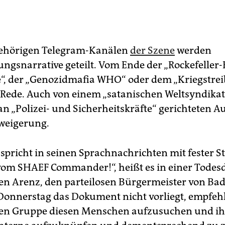
gehörigen Telegram-Kanälen
der Szene
werden
ngsnarrative geteilt. Vom Ende der „Rockefeller-
“, der „Genozidmafia WHO“ oder dem „Kriegstre
ie Rede. Auch von einem „satanischen Weltsyndikat
an „Polizei- und Sicherheitskräfte“ gerichteten A
weigerung.
. spricht in seinen Sprachnachrichten mit fester 
om SHAEF Commander!“, heißt es in einer Tode
en Arenz, den parteilosen Bürgermeister von Ba
Donnerstag das Dokument nicht vorliegt, empfehl
nen Gruppe diesen Menschen aufzusuchen und ih