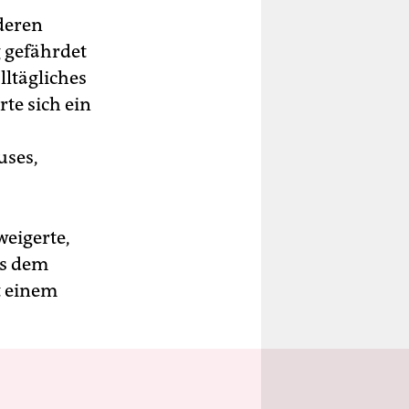
deren
g gefährdet
lltägliches
te sich ein
uses,
weigerte,
us dem
t einem