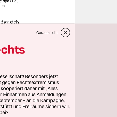
o: dpa / Paul
ken
der sich
t, keinen
Gerade nicht
hn sprach
­nen­t:in­
echts
machte
 Er habe
erbreitung
esellschaft! Besonders jetzt
rt gegen Rechtsextremismus
z kooperiert daher mit „Alles
EF ist
ller Einnahmen aus Anmeldungen
on der
. September – an die Kampagne,
rstützt und Freiräume sichern will,
bei?