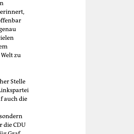
an
erinnert,
offenbar
 genau
ielen
nem
 Welt zu
her Stelle
Linkspartei
af auch die
, sondern
r die CDU
ür Graf