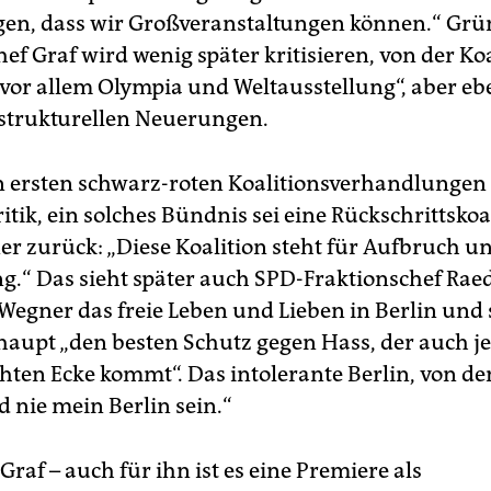
igen, dass wir Großveranstaltungen können.“ Grü
ef Graf wird wenig später kritisieren, von der Ko
vor allem Olympia und Weltausstellung“, aber eb
strukturellen Neuerungen.
en ersten schwarz-roten Koalitionsverhandlungen
tik, ein solches Bündnis sei eine Rückschrittskoal
er zurück: „Diese Koalition steht für Aufbruch u
.“ Das sieht später auch SPD-Frak­tions­chef Raed
Wegner das freie Leben und Lieben in Berlin und s
haupt „den besten Schutz gegen Hass, der auch je
chten Ecke kommt“. Das intolerante Berlin, von d
rd nie mein Berlin sein.“
raf – auch für ihn ist es eine Premiere als