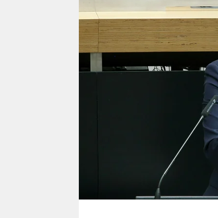
berlin
nord
wahrheit
verlag
verlag
veranstaltungen
shop
fragen & hilfe
unterstützen
abo
genossenschaft