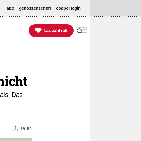
abo
genossenschaft
epaper login

taz zahl ich
taz zahl ich
nicht
als „Das
teilen