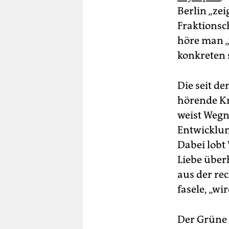
Berlin „ze
Fraktionsch
höre man „
konkreten 
Die seit d
hörende Kri
weist Wegn
Entwicklung
Dabei lobt 
Liebe über
aus der re
fasele, „wi
Der Grüne G