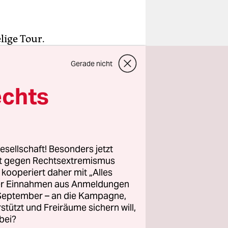
lige Tour.
gschef im
Gerade nicht
det – „ich
echts
 Wegners
ärung
, in
die
,
den
esellschaft! Besonders jetzt
el auch
rt gegen Rechtsextremismus
z kooperiert daher mit „Alles
ller Einnahmen aus Anmeldungen
. September – an die Kampagne,
für all das
rstützt und Freiräume sichern will,
orten hart
bei?