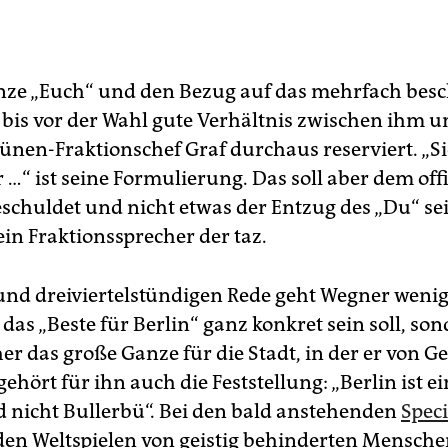
nze „Euch“ und den Bezug auf das mehrfach bes
bis vor der Wahl gute Verhältnis zwischen ihm 
ünen-Fraktionschef Graf durchaus reserviert. „Sie
…“ ist seine Formulierung. Das soll aber dem offi
chuldet und nicht etwas der Entzug des „Du“ sei
ein Fraktionssprecher der taz.
rund dreiviertelstündigen Rede geht Wegner wenig
 das „Beste für Berlin“ ganz konkret sein soll, so
her das große Ganze für die Stadt, in der er von G
gehört für ihn auch die Feststellung: „Berlin ist e
nd nicht Bullerbü“. Bei den bald anstehenden
Speci
 den Weltspielen von geistig behinderten Mensche