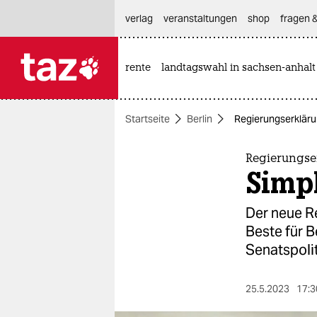
hautnavigation anspringen
hauptinhalt anspringen
footer anspringen
verlag
veranstaltungen
shop
fragen &
rente
landtagswahl in sachsen-anhalt

taz zahl ich
taz zahl ich
Startseite
Berlin
Regierungserkläru
themen
politik
Regierungse
Simpl
öko
Der neue Re
gesellschaft
Beste für B
Senatspolit
kultur
sport
25.5.2023
17:3