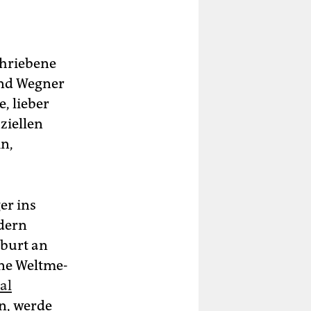
chriebene
und Wegner
, lieber
ziellen
n,
er ins
ndern
eburt an
ine Welt­me­
al
n, werde