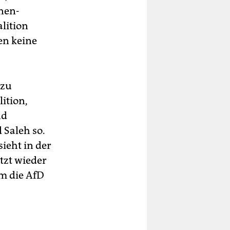
nen-
alition
en keine
 zu
ition,
nd
 Saleh so.
ieht in der
tzt wieder
em die AfD