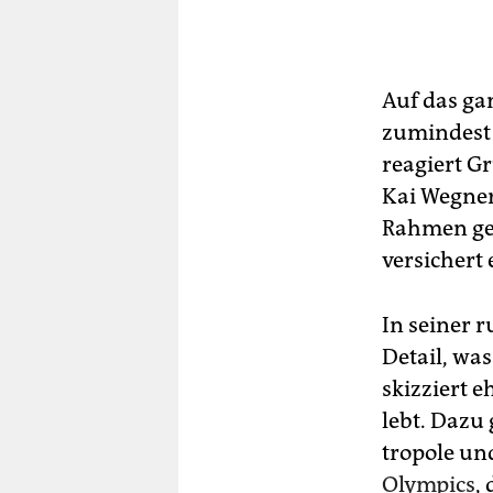
Auf das ga
zumindest 
reagiert Gr
Kai Wegner 
Rahmen ges
versichert 
In seiner 
Detail, was
skizziert e
lebt. Dazu 
tro­pole u
Olympics
,