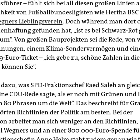
führer – fühlt sich bei all diesen großen Linien 
hkeit von Fußballbundesligisten wie Hertha BSC 
egners Lieblingsverein
. Doch während man dort 
enhaftung gefunden hat, „ist es bei Schwarz-Rot
um“. Von großen Bauprojekten sei die Rede, von v
nungen, einem Klima-Sondervermögen und ei
-Euro-Ticket – „ich gebe zu, schöne Zahlen in die
s können Sie“.
t dazu, was SPD-Fraktionschef Raed Saleh an gleic
ine CDU-Rede sagte, als er noch mit Grünen und 
In 80 Phrasen um die Welt“. Das beschreibt für Gr
rten Richtlinien der Politik am besten. Bei der
ion arbeitet man sich weniger an den Richtlinien
l Wegners und an einer 800.000-Euro-Spende fü
aktionschefin Anne Helm steht zudem genau wie f