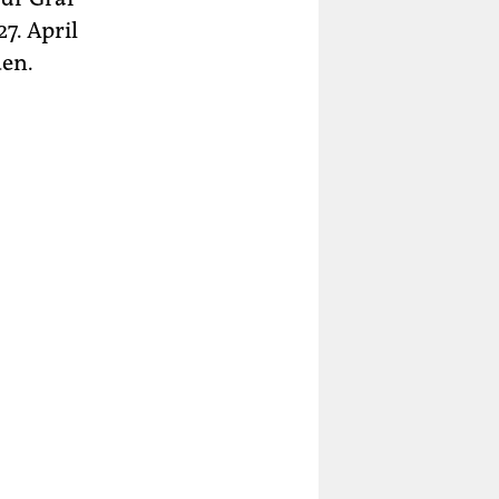
7. April
den.