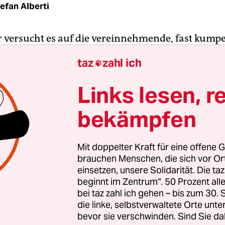
efan Alberti
 versucht es auf die vereinnehmende, fast kumpe
doch zusammenarbeiten, ist vom neuen Regierun
taz
zahl ich

tenhaus zu hören. Werner Graf von den nun
ellen Grünen und er hätten doch oft darüber gere
Links lesen, r
se Verwaltungsreform mit euch gestalten“. Es ist
bekämpfen
e Rede im neuen Amt,
seine erste Regierungserkl
Richtlinien seiner Politik vorstellt. Das macht ihm 
zur Pflicht, aber für Wegner ist es mehr eine Kür
Mit doppelter Kraft für eine offene G
ten Koalitionsvertrag
zu präsentieren, dessen Tit
brauchen Menschen, die sich vor O
chtlinien steht: „Das Beste für Berlin“.
einsetzen, unsere Solidarität. Die ta
beginnt im Zentrum“. 50 Prozent a
bei taz zahl ich gehen – bis zum 30
und die nötige Reform stellt Wegner als die Basis 
die linke, selbstverwaltete Orte unte
, Schöne dar, an dem die Koalition nach seinen W
bevor sie verschwinden. Sind Sie da