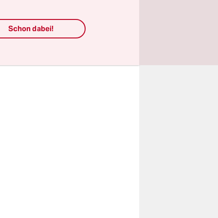
htung
Schon dabei!
t. „Ja, wir