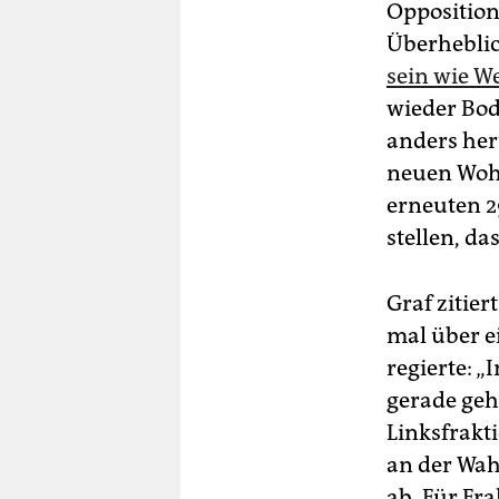
Oppositions
Überheblic
sein wie W
wieder Bod
anders her
neuen Woh
erneuten 29
stellen, da
Graf zitier
mal über e
regierte: „
gerade gehö
Linksfrakt
an der Wah
ab. Für Fr