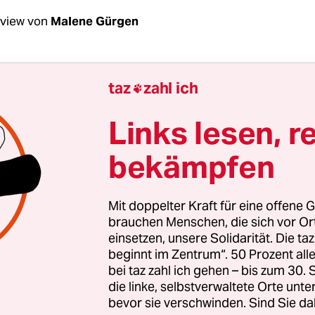
rview von
Malene Gürgen
Baumgärtner, rechte Kreise rufen für Samstag 
taz
zahl ich

 den Reichstag“ auf, die Internet-Mobilisierung
Worum geht es da inhaltlich?
Links lesen, r
bekämpfen
gärtner:
In dieser Mobilisierung werden ganz
ne Themen aufgegriffen: Vom Erhalt der deutsch
de, die gegen Islamisierung und Amerikanisierung 
Mit doppelter Kraft für eine offene G
se. Dann geht es um die angeblich nicht vorha
brauchen Menschen, die sich vor O
einsetzen, unsere Solidarität. Die ta
ät Deutschlands, um Solidarität mit Putin, um ko
beginnt im Zentrum“. 50 Prozent a
lder oder auch um die Abschaffung der GEZ-Geb
bei taz zahl ich gehen – bis zum 30
anisierte Neonazis genauso angesprochen werden
die linke, selbstverwaltete Orte unte
bevor sie verschwinden. Sind Sie da
blikum oder Anhänger von Verschwörungstheori