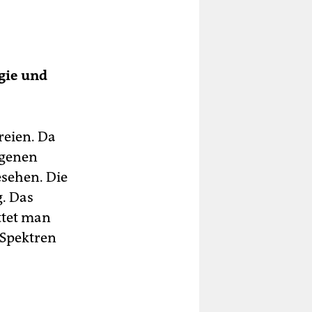
gie und
reien. Da
igenen
sehen. Die
. Das
ttet man
 Spektren