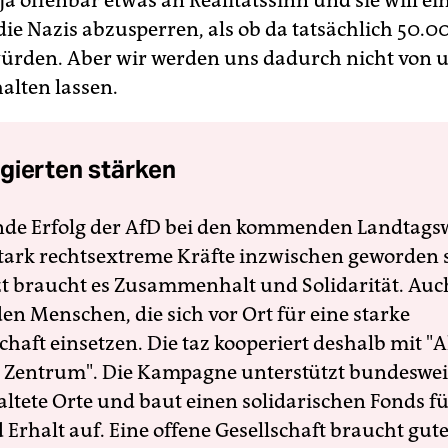
 ja offenbar etwas an Realitätssinn und sie will ein
die Nazis abzusperren, als ob da tatsächlich 50.0
rden. Aber wir werden uns dadurch nicht von 
alten lassen.
gierten stärken
nde Erfolg der AfD bei den kommenden Landtags
 stark rechtsextreme Kräfte inzwischen geworden 
zt braucht es Zusammenhalt und Solidarität. Auc
en Menschen, die sich vor Ort für eine starke
schaft einsetzen. Die taz kooperiert deshalb mit "A
 Zentrum". Die Kampagne unterstützt bundesweit
altete Orte und baut einen solidarischen Fonds f
Erhalt auf. Eine offene Gesellschaft braucht gute