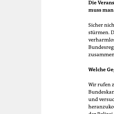
Die Veran
muss man 
Sicher nic
stürmen. D
verharmlos
Bundesregi
zusammenk
Welche Ge
Wir rufen 
Bundeskanz
und versuc
heranzuko