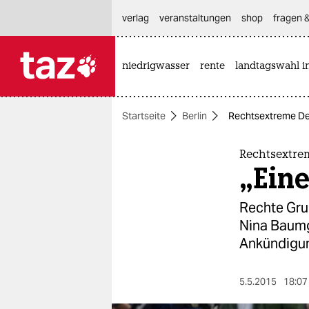
hautnavigation anspringen
hauptinhalt anspringen
footer anspringen
verlag
veranstaltungen
shop
fragen &
niedrigwasser
rente
landtagswahl i

taz zahl ich
taz zahl ich
Startseite
Berlin
Rechtsextreme Dem
themen
politik
Rechtsextre
„Eine
öko
Rechte Gru
gesellschaft
Nina Baumg
Ankündigun
kultur
sport
5.5.2015
18:07