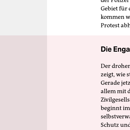
der Polizei
Gebiet für 
kommen wü
Protest abh
Die Enga
Der drohe
zeigt, wie
Gerade jet
allem mit d
Zivilgesell
beginnt im
selbstverw
Schutz und 