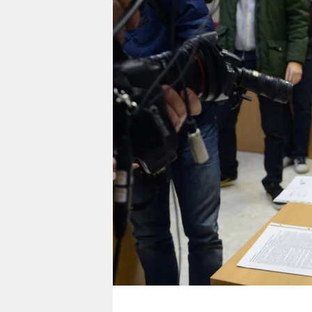
berlin
nord
wahrheit
verlag
verlag
veranstaltungen
shop
fragen & hilfe
unterstützen
abo
genossenschaft