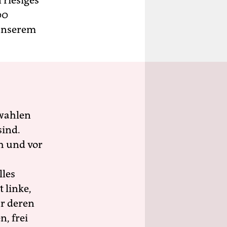
 riesiges
00
unserem
wahlen
sind.
h und vor
lles
 linke,
ür deren
n, frei