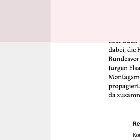
Wer steckt
Einer der 
aber auch 
dabei, die
Bundesvors
Jürgen Els
Montagsmah
propagiert.
da zusamm
Re
Ko