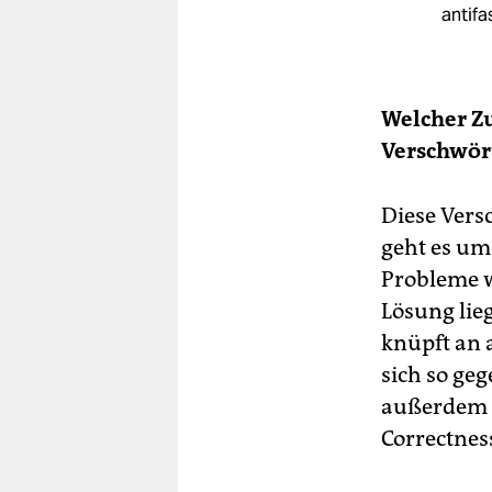
antifa
Welcher Z
Verschwör
Diese Vers
geht es um
Probleme w
Lösung lie
knüpft an 
sich so geg
außerdem d
Correctness