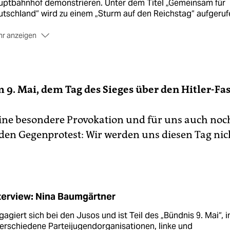
uptbahnhof demonstrieren. Unter dem Titel „Gemeinsam für
tschland“ wird zu einem „Sturm auf den Reichstag“ aufgeruf
r anzeigen
 Bundesinnenministerium teilte auf Anfrage der Linksfraktio
, Teilnehmerzahlen im „hohen dreistelligen bzw. niedrigen
rstelligen Bereich“ zu erwarten.
 Hauptredner Jürgen Elsässer will hier außerdem Mitglieder
 9. Mai, dem Tag des Sieges über den Hitler-Fa
 Putin-nahen, nationalistischen Rockerclubs „Nachtwölfe“
rüßen, die ihre umstrittene Tour am Samstag in Berlin been
t eine besondere Provokation und für uns auch noc
len.
den Gegenprotest: Wir werden uns diesen Tag ni
 Bündnis 9. Mai ruft ab 14 Uhr zu einer Gegenkundgebung vo
 Bundeskanzleramt auf. Der Aufruf wird von verschiedenen
ken Gruppen und Parteien unterstützt.
(mgu)
terview: Nina Baumgärtner
gagiert sich bei den Jusos und ist Teil des „Bündnis 9. Mai“, i
erschiedene Parteijugendorganisationen, linke und