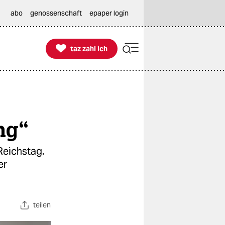
abo
genossenschaft
epaper login

taz zahl ich
taz zahl ich
ng“
Reichstag.
er
teilen