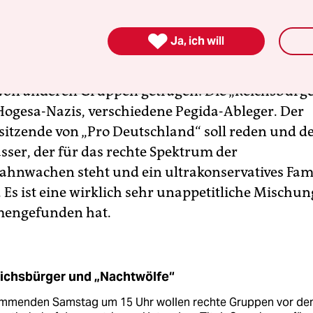
 hinter dieser Aktion?

Ja, ich will
beiden Anmelder ist NPD-Mitglied. Die Mobilisie
von anderen Gruppen getragen: Die „Reichsbürge
 Hogesa-Nazis, verschiedene Pegida-Ableger. Der
itzende von „Pro Deutschland“ soll reden und de
ässer, der für das rechte Spektrum der
nwachen steht und ein ultrakonservatives Fami
 Es ist eine wirklich sehr unappetitliche Mischung
engefunden hat.
ichsbürger und „Nachtwölfe“
mmenden Samstag um 15 Uhr wollen rechte Gruppen vor d