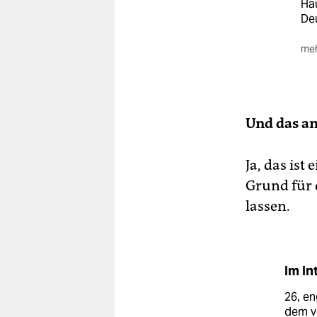
Ha
Deu
meh
Das
mit
vie
Der
Und das am
des
beg
Ja, das is
wol
Grund für 
Das
lassen.
dem
lin
Im In
26, en
dem v