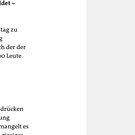
det –
stag zu
g
h der der
00 Leute
sdrücken
lung
mangelt es