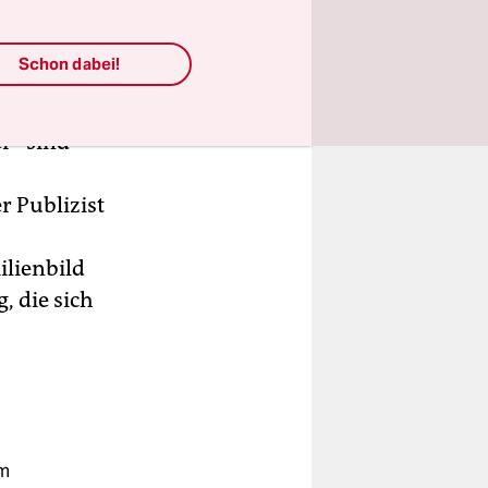
Schon dabei!
rung wird
r“ sind
r Publizist
lienbild
, die sich
em