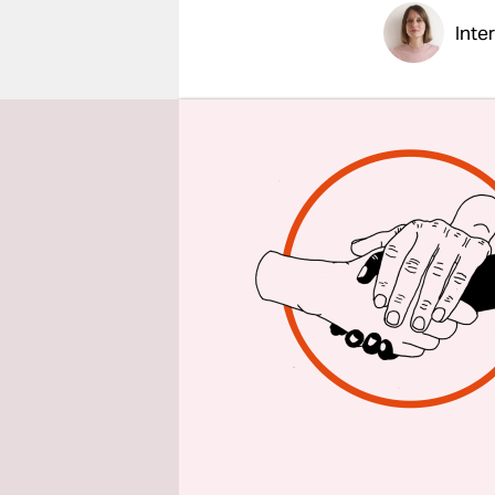
epaper login
Inte
taz: Frau 
„Sturm auf
Monaten. 
Nina Baum
verschiede
ist die Re
werden müs
Souveränit
Familienbi
sollen org
Pegida-Pu