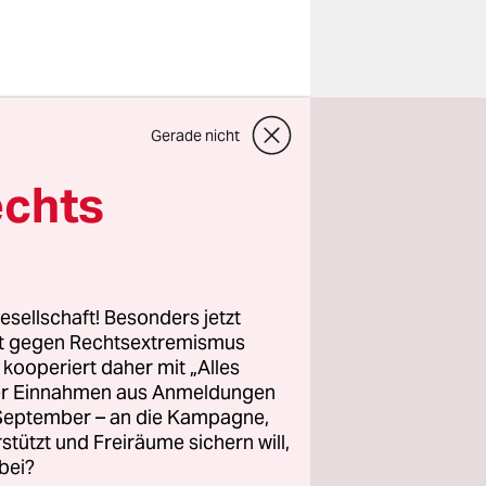
zu einem
Gerade nicht
 läuft seit
echts
en Kultur
verteidigt
esellschaft! Besonders jetzt
ndene
rt gegen Rechtsextremismus
z kooperiert daher mit „Alles
nservative
ller Einnahmen aus Anmeldungen
ühren. So
. September – an die Kampagne,
 wie das
rstützt und Freiräume sichern will,
bei?
en.