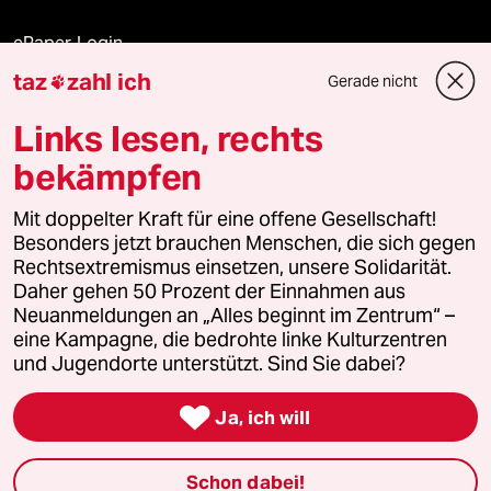
ePaper Login
taz
zahl ich
Gerade nicht

Downloads für Abonnierende
Links lesen, rechts
bekämpfen
© 2026 taz Verlags und Vertriebs GmbH
Mit doppelter Kraft für eine offene Gesellschaft!
Alle Rechte vorbehalten. Bei rechtlichen Fragen oder für Genehmigungen
wenden Sie sich bitte an
lizenzen@taz.de
Besonders jetzt brauchen Menschen, die sich gegen
Rechtsextremismus einsetzen, unsere Solidarität.
Daher gehen 50 Prozent der Einnahmen aus
Feedback
Redaktionsstatut
Kommune-Richtlinien
KI-
Neuanmeldungen an „Alles beginnt im Zentrum“ –
eine Kampagne, die bedrohte linke Kulturzentren
Leitlinie
Informant
Datenschutz
Impressum
AGB
und Jugendorte unterstützt. Sind Sie dabei?
Seitenwende
Einwilligungen widerrufen (Ads)

Ja, ich will
Schon dabei!