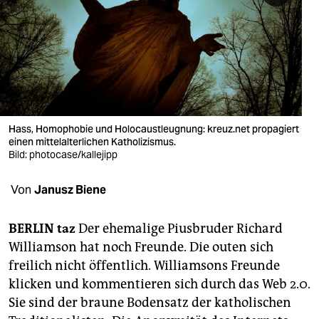
berlin
nord
wahrheit
verlag
verlag
Hass, Homophobie und Holocaustleugnung: kreuz.net propagiert
einen mittelalterlichen Katholizismus.
veranstaltungen
Bild: photocase/kallejipp
shop
Von
Janusz Biene
fragen & hilfe
BERLIN taz
Der ehemalige Piusbruder Richard
unterstützen
Williamson hat noch Freunde. Die outen sich
freilich nicht öffentlich. Williamsons Freunde
abo
klicken und kommentieren sich durch das Web 2.0.
genossenschaft
Sie sind der braune Bodensatz der katholischen