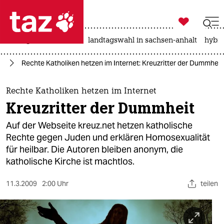

taz zahl ich
niedrigwasser
rente
landtagswahl in sachsen-anhalt
hybri

taz zahl ich
ur
Rechte Katholiken hetzen im Internet: Kreuzritter der Dummheit
taz zahl ich
themen
Rechte Katholiken hetzen im Internet
Kreuzritter der Dummheit
politik
Auf der Webseite kreuz.net hetzen katholische
öko
Rechte gegen Juden und erklären Homosexualität
für heilbar. Die Autoren bleiben anonym, die
gesellschaft
katholische Kirche ist machtlos.
kultur
11.3.2009
2:00 Uhr
teilen
sport