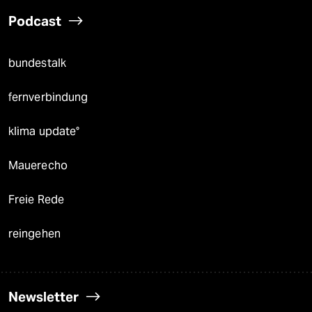
Podcast
bundestalk
fernverbindung
klima update°
Mauerecho
Freie Rede
reingehen
Newsletter