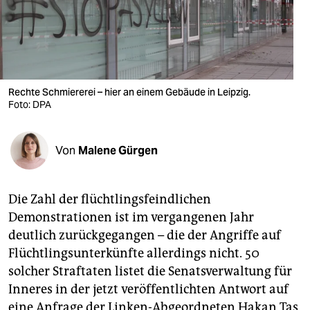
berlin
nord
wahrheit
verlag
Rechte Schmiererei – hier an einem Gebäude in Leipzig.
Foto: DPA
verlag
veranstaltungen
Von
Malene Gürgen
shop
Die Zahl der flüchtlingsfeindlichen
fragen & hilfe
Demonstrationen ist im vergangenen Jahr
unterstützen
deutlich zurückgegangen – die der Angriffe auf
Flüchtlingsunterkünfte allerdings nicht. 50
abo
solcher Straftaten listet die Senatsverwaltung für
genossenschaft
Inneres in der jetzt veröffentlichten Antwort auf
eine Anfrage der Linken-Abgeordneten Hakan Taş