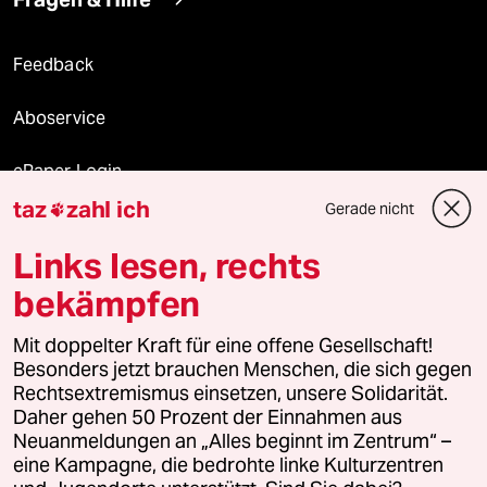
Feedback
Aboservice
ePaper Login
taz
zahl ich
Gerade nicht

Downloads für Abonnierende
Links lesen, rechts
bekämpfen
© 2026 taz Verlags und Vertriebs GmbH
Mit doppelter Kraft für eine offene Gesellschaft!
Alle Rechte vorbehalten. Bei rechtlichen Fragen oder für Genehmigungen
wenden Sie sich bitte an
lizenzen@taz.de
Besonders jetzt brauchen Menschen, die sich gegen
Rechtsextremismus einsetzen, unsere Solidarität.
Daher gehen 50 Prozent der Einnahmen aus
Feedback
Redaktionsstatut
Kommune-Richtlinien
KI-
Neuanmeldungen an „Alles beginnt im Zentrum“ –
eine Kampagne, die bedrohte linke Kulturzentren
Leitlinie
Informant
Datenschutz
Impressum
AGB