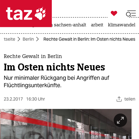

taz zahl ich
hitze
landtagswahl in sachsen-anhalt
arbeit
klimawandel

taz zahl ich
artseite
Berlin
Rechte Gewalt in Berlin: Im Osten nichts Neues
taz zahl ich
themen
Rechte Gewalt in Berlin
Im Osten nichts Neues
politik
Nur minimaler Rückgang bei Angriffen auf
öko
Flüchtlingsunterkünfte.
gesellschaft
23.2.2017
16:30 Uhr
teilen
kultur
sport