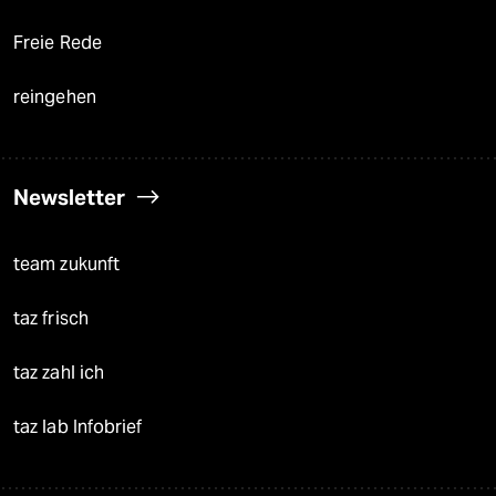
Freie Rede
reingehen
Newsletter
team zukunft
taz frisch
taz zahl ich
taz lab Infobrief