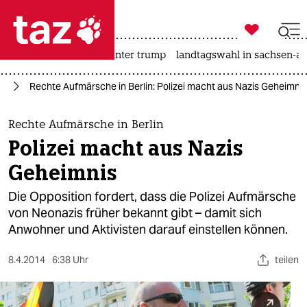

taz zahl ich
nahost-konflikt
usa unter trump
landtagswahl in sachsen-an

taz zahl ich
in
Rechte Aufmärsche in Berlin: Polizei macht aus Nazis Geheimnis
taz zahl ich
themen
Rechte Aufmärsche in Berlin
Polizei macht aus Nazis
politik
Geheimnis
öko
Die Opposition fordert, dass die Polizei Aufmärsche
von Neonazis früher bekannt gibt – damit sich
gesellschaft
Anwohner und Aktivisten darauf einstellen können.
kultur
8.4.2014
6:38 Uhr
teilen
sport