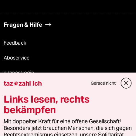
Fragen & Hilfe
Feedback
Aboservice
ePaper Login
taz
zahl ich
Gerade nicht

Downloads für Abonnierende
Links lesen, rechts
bekämpfen
© 2026 taz Verlags und Vertriebs GmbH
Mit doppelter Kraft für eine offene Gesellschaft!
Alle Rechte vorbehalten. Bei rechtlichen Fragen oder für Genehmigungen
wenden Sie sich bitte an
lizenzen@taz.de
Besonders jetzt brauchen Menschen, die sich gegen
Rechtsextremismus einsetzen, unsere Solidarität.