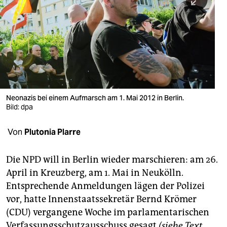
berlin
nord
wahrheit
verlag
verlag
Neonazis bei einem Aufmarsch am 1. Mai 2012 in Berlin.
Bild: dpa
veranstaltungen
shop
Von
Plutonia Plarre
fragen & hilfe
Die NPD will in Berlin wieder marschieren: am 26.
unterstützen
April in Kreuzberg, am 1. Mai in Neukölln.
Entsprechende Anmeldungen lägen der Polizei
abo
vor, hatte Innenstaatssekretär Bernd Krömer
genossenschaft
(CDU) vergangene Woche im parlamentarischen
Verfassungsschutzausschuss gesagt
(siehe Text