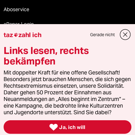
Aboservice
ePaper Login
taz
zahl ich
Gerade nicht

Downloads für Abonnierende
Links lesen, rechts
bekämpfen
© 2026 taz Verlags und Vertriebs GmbH
Alle Rechte vorbehalten. Bei rechtlichen Fragen oder für Genehmigungen
Mit doppelter Kraft für eine offene Gesellschaft!
wenden Sie sich bitte an
lizenzen@taz.de
Besonders jetzt brauchen Menschen, die sich gegen
Rechtsextremismus einsetzen, unsere Solidarität.
Daher gehen 50 Prozent der Einnahmen aus
Feedback
Redaktionsstatut
Kommune-Richtlinien
KI-
Neuanmeldungen an „Alles beginnt im Zentrum“ –
eine Kampagne, die bedrohte linke Kulturzentren
Leitlinie
Informant
Datenschutz
Impressum
AGB
und Jugendorte unterstützt. Sind Sie dabei?
Seitenwende
Einwilligungen widerrufen (Ads)

Ja, ich will