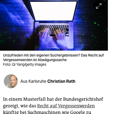
berlin
nord
wahrheit
verlag
verlag
veranstaltungen
Unzufrieden mit den eigenen Suchergebnissen? Das Recht auf
Vergessenwerden ist Abwägungssache
shop
Foto: Qi Yang/getty images
fragen & hilfe
Aus Karlsruhe
Christian Rath
unterstützen
abo
In einem Musterfall hat der Bundesgerichtshof
genossenschaft
gezeigt, wie das
Recht auf Vergessenwerden
künftig bei Suchmaschinen wie Google zu