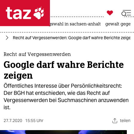

taz zahl ich
hitze
surfen
landtagswahl in sachsen-anhalt
gewalt gegen

taz zahl ich
en
Recht auf Vergessenwerden: Google darf wahre Berichte zeigen
taz zahl ich
themen
Recht auf Vergessenwerden
Google darf wahre Berichte
politik
zeigen
öko
Öffentliches Interesse über Persönlichkeitsrecht:
Der BGH hat entschieden, wie das Recht auf
gesellschaft
Vergessenwerden bei Suchmaschinen anzuwenden
ist.
kultur
sport
27.7.2020
15:55 Uhr
teilen