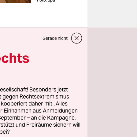
Foto: dpa
ur
Gerade nicht
edern der
echts
h bislang
ommen
esellschaft! Besonders jetzt
rt gegen Rechtsextremismus
an Rohani
z kooperiert daher mit „Alles
rung und
ller Einnahmen aus Anmeldungen
. September – an die Kampagne,
Hoffnung,
rstützt und Freiräume sichern will,
ung des
bei?