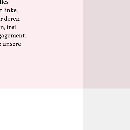
lles
 linke,
ür deren
n, frei
ngagement.
e unsere