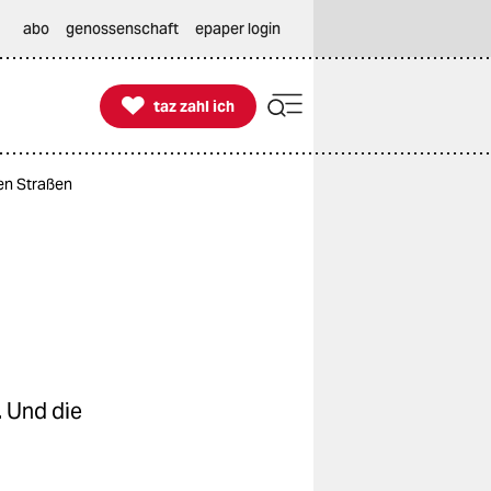
abo
genossenschaft
epaper login

taz zahl ich
taz zahl ich
en Straßen
. Und die