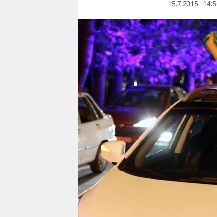
berlin
15.7.2015
14:5
nord
wahrheit
verlag
verlag
veranstaltungen
shop
fragen & hilfe
unterstützen
abo
genossenschaft