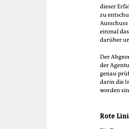
dieser Erf
zu entschu
Ausschuss 
einmal da
darüber ur
Der Abgeo
der Agent
genau prüf
darin die 
worden sin
Rote Lin