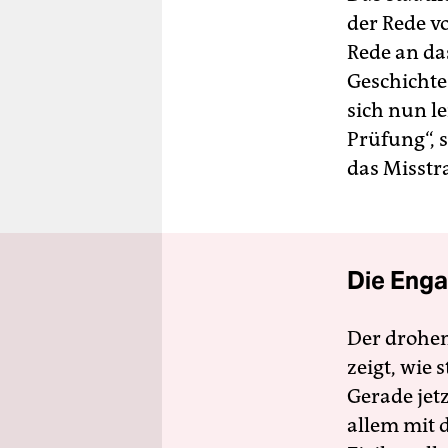
der Rede v
Rede an das
Geschichte
sich nun l
Prüfung“, s
das Misstr
Die Enga
Der drohe
zeigt, wie
Gerade jet
allem mit d