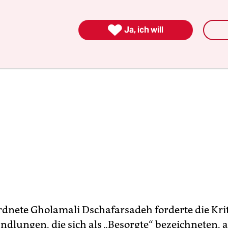

Ja, ich will
dnete Gholamali Dschafarsadeh forderte die Krit
dlungen, die sich als „Besorgte“ bezeichneten, a