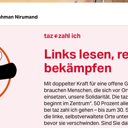
ahman Nirumand
taz
zahl ich
lutionsführer Ali Chamenei hat das Abkommen z

des iranischen Atomkonflikts begrüßt. Vor Mitgli
Links lesen, r
würdigte er die „aufrichtigen, kämpferischen
n“ der iranischen Verhandlungsdelegation. Doc
bekämpfen
n seiner Seite keine Stellungnahme zu dem Abk
Mit doppelter Kraft für eine offene G
brauchen Menschen, die sich vor O
bei diesem Treffen bedankte sich Präsident Hass
einsetzen, unsere Solidarität. Die ta
terstützung, die der Revolutionsführer der Regie
beginnt im Zentrum“. 50 Prozent a
bei taz zahl ich gehen – bis zum 30
dlungsdelegation gewährt habe. Er äußerte die 
die linke, selbstverwaltete Orte unte
bkommen „einen neuen Schwung in die Entwickl
bevor sie verschwinden. Sind Sie da
ngen werde.“