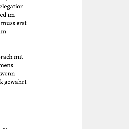
elegation
ied im
 muss erst
 um
räch mit
mmens
 „wenn
ik gewahrt