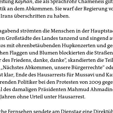
eitung
Kayhan
, die als Sprachrohr Chameneis gilt
itik an dem Abkommen. Sie warf der Regierung vo
n Irans überschritten zu haben.
gabend strömten die Menschen in der Hauptsta
n Großstädte des Landes tanzend und singend au
utos mit ohrenbetäubenden Hupkonzerten und g
chen Flaggen und Blumen blockierten die Straßen
r des Friedens, danke, danke“, skandierten die Te
 „Nächstes Abkommen, unsere Bürgerrechte“ ode
ist klar, Ende des Hausarrests für Mussavi und Ka
renden Politiker bei den Protesten von 2009 gege
l des damaligen Präsidenten Mahmud Ahmadin
 Jahren ohne Urteil unter Hausarrest.
iche Fernsehen sendete am Dienstag eine Direkt