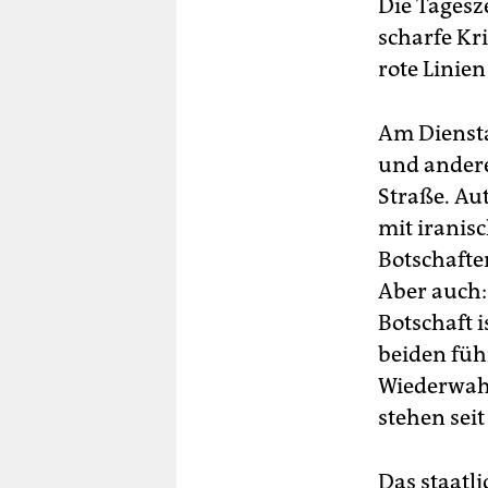
Die Tagesz
scharfe Kr
rote Linie
Am Diensta
und andere
Straße. A
mit iranis
Botschafte
Aber auch:
Botschaft 
beiden füh
Wiederwah
stehen seit
Das staatl