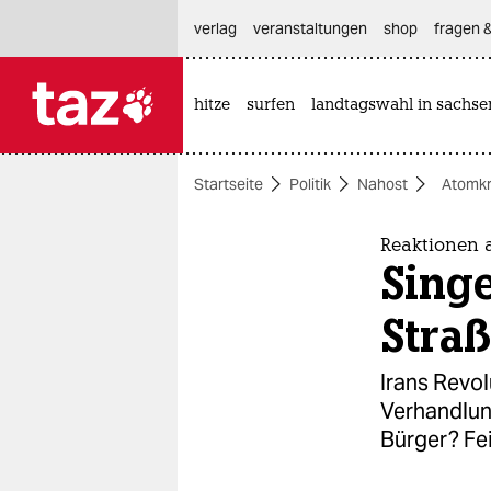
hautnavigation anspringen
hauptinhalt anspringen
footer anspringen
verlag
veranstaltungen
shop
fragen &
hitze
surfen
landtagswahl in sachse

taz zahl ich
taz zahl ich
Startseite
Politik
Nahost
Atomkr
themen
politik
Reaktionen 
Sing
öko
Stra
gesellschaft
Irans Revo
kultur
Verhandlung
Bürger? Fei
sport