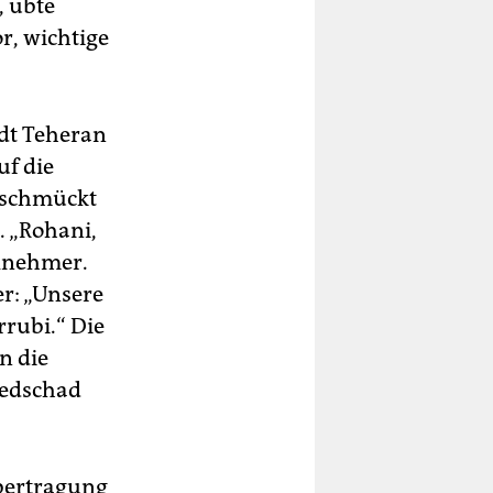
, übte
r, wichtige
dt Teheran
f die
eschmückt
. „Rohani,
ilnehmer.
r: „Unsere
rrubi.“ Die
n die
edschad
übertragung