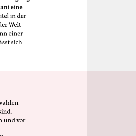
ani eine
tel in der
der Welt
inn einer
ässt sich
wahlen
sind.
h und vor