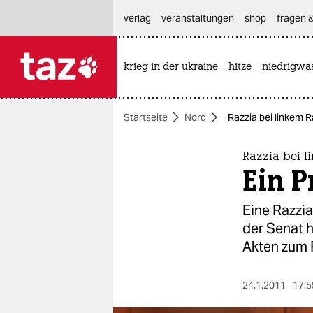
hautnavigation anspringen
hauptinhalt anspringen
footer anspringen
verlag
veranstaltungen
shop
fragen &
krieg in der ukraine
hitze
niedrigwa

taz zahl ich
taz zahl ich
Startseite
Nord
Razzia bei linkem R
themen
politik
Razzia bei l
Ein P
öko
Eine Razzi
gesellschaft
der Senat 
Akten zum P
kultur
sport
24.1.2011
17:5