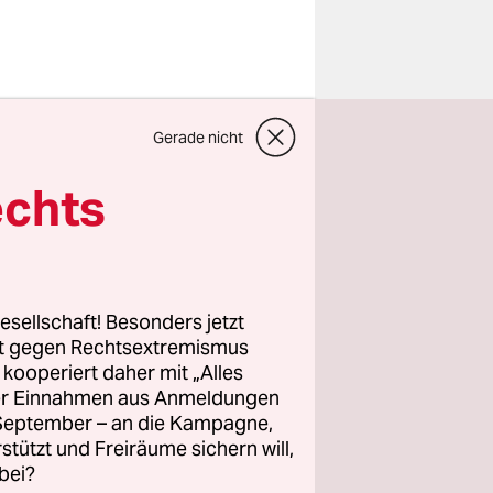
sender FSK
Gerade nicht
us befasst.
echts
diosenders
ie der CDU-
Schlüsse aus
esellschaft! Besonders jetzt
rt gegen Rechtsextremismus
e Razzia
z kooperiert daher mit „Alles
en Kosten
ller Einnahmen aus Anmeldungen
e
. September – an die Kampagne,
n.
rstützt und Freiräume sichern will,
bei?