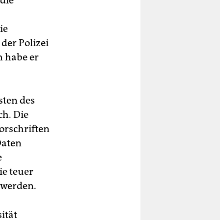
die
ie
der Polizei
n habe er
sten des
ch. Die
orschriften
Daten
e
ie teuer
 werden.
ität