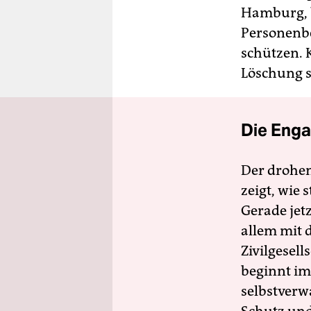
Hamburg, b
Personenb
schützen. K
Löschung s
Die Enga
Der drohe
zeigt, wie
Gerade jet
allem mit d
Zivilgesell
beginnt im
selbstverw