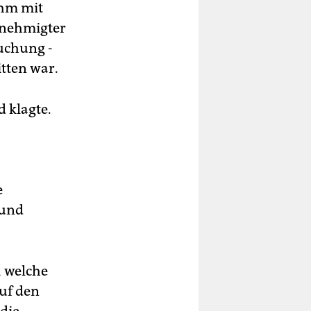
ehm mit
enehmigter
suchung -
tten war.
 klagte.
e
 und
, welche
auf den