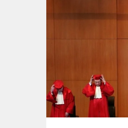
berlin
nord
wahrheit
verlag
verlag
veranstaltungen
shop
fragen & hilfe
unterstützen
abo
genossenschaft