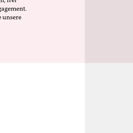
n, frei
ngagement.
e unsere