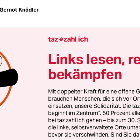
Gernot Knödler
G
taz
| Eine Razzia beim linken Hamburger Radio
taz
zahl ich

. Der Senat hat sich nicht mit Konsequenzen dara
Polizeieinsatz wurden vernichtet
Links lesen, r
bekämpfen
hältnismäßige Durchsuchung des Hamburger Ra
nder Kombinat" (FSK) ist ohne Folgen geblieben. W
nfrage der Linksfraktion mitteilte, hat er keine 
Mit doppelter Kraft für eine offene G
brauchen Menschen, die sich vor O
il des Bundesverfassungsgerichts gezogen, das di
einsetzen, unsere Solidarität. Die ta
nken Sender für verfassungswidrig erklärte. Zu d
beginnt im Zentrum“. 50 Prozent a
digen Polizeieinsatzes könne er nichts sagen - di
bei taz zahl ich gehen – bis zum 30
sakten seien "zwischenzeitlich vernichtet" worde
die linke, selbstverwaltete Orte unte
bevor sie verschwinden. Sind Sie da