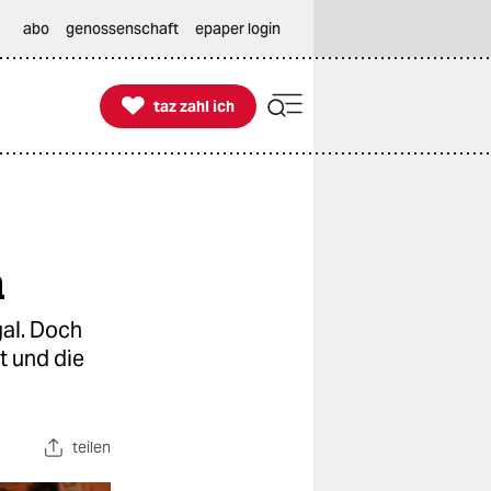
abo
genossenschaft
epaper login

taz zahl ich
taz zahl ich
n
gal. Doch
t und die
teilen