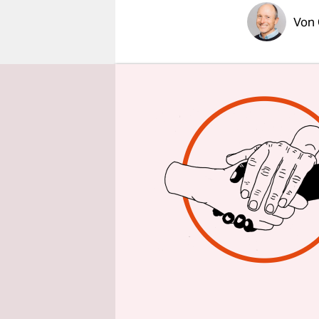
epaper login
Von
HAMBUR
war illegal
Akten zum 
Die unver
"Freies Se
Senat auf A
einem Urte
bei dem li
des aufwän
Ermittlung