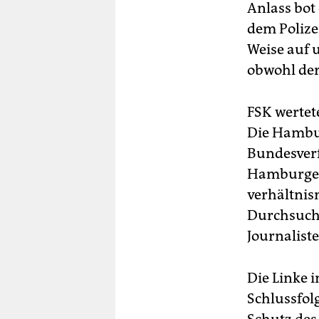
Anlass bot
dem Polize
Weise auf u
obwohl der
FSK wertet
Die Hambur
Bundesverf
Hamburger 
verhältnis
Durchsuch
Journalist
Die Linke 
Schlussfol