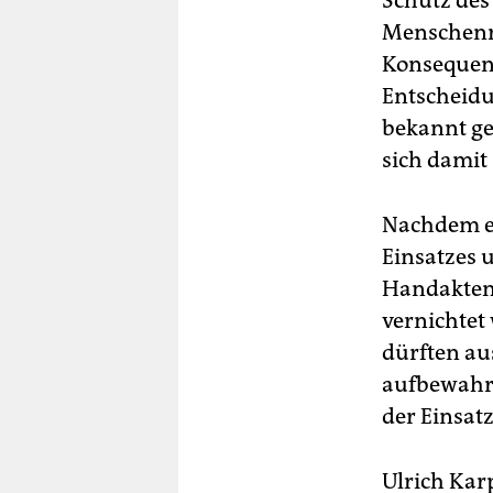
Schutz des
Menschenr
Konsequenz
Entscheidu
bekannt ge
sich damit 
Nachdem ei
Einsatzes 
Handakten 
vernichtet
dürften au
aufbewahrt 
der Einsat
Ulrich Kar