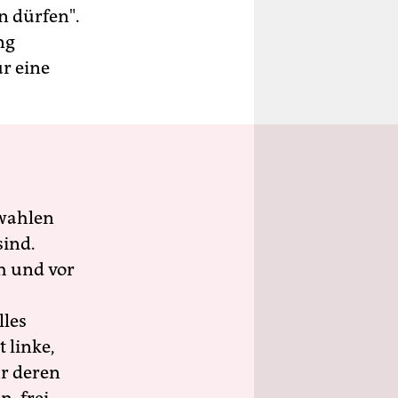
n dürfen".
ng
ür eine
wahlen
sind.
h und vor
lles
 linke,
ür deren